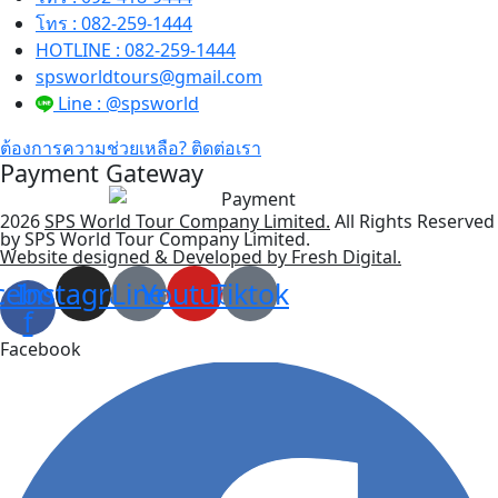
โทร : 082-259-1444
HOTLINE : 082-259-1444
spsworldtours@gmail.com
Line : @spsworld
ต้องการความช่วยเหลือ? ติดต่อเรา
Payment Gateway
2026
SPS World Tour Company Limited.
All Rights Reserved
by SPS World Tour Company Limited.
Website designed & Developed by Fresh Digital.
cebook-
Instagram
Line
Youtube
Tiktok
f
Facebook