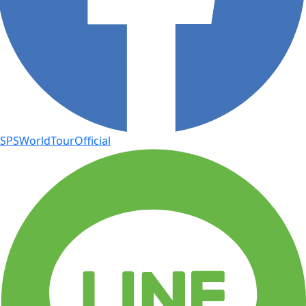
SPSWorldTourOfficial