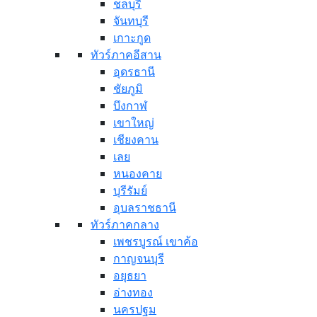
ชลบุรี
จันทบุรี
เกาะกูด
ทัวร์ภาคอีสาน
อุดรธานี
ชัยภูมิ
บึงกาฬ
เขาใหญ่
เชียงคาน
เลย
หนองคาย
บุรีรัมย์
อุบลราชธานี
ทัวร์ภาคกลาง
เพชรบูรณ์ เขาค้อ
กาญจนบุรี
อยุธยา
อ่างทอง
นครปฐม