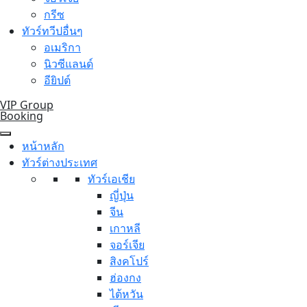
กรีซ
ทัวร์ทวีปอื่นๆ
อเมริกา
นิวซีแลนด์
อียิปต์
VIP Group
Booking
หน้าหลัก
ทัวร์ต่างประเทศ
ทัวร์เอเชีย
ญี่ปุ่น
จีน
เกาหลี
จอร์เจีย
สิงคโปร์
ฮ่องกง
ไต้หวัน