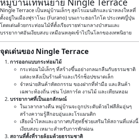
หมู่บ้านเทพนิยาย Ningle Terrace
Ningle Terrace เป็นหมู่บ้านเล็กๆ สุดโรแมนติกและน่าหลงใหลที่
ตั้งอยู่ในเมืองฟุราโนะ (Furano) บนเกาะฮอกไกโด ประเทศญี่ปุ่น
โดดเด่นด้วยกระท่อมไม้ที่ตั้งเรียงรายท่ามกลางป่าสนและ
บรรยากาศอันเงียบสงบ เหมือนหลุดเข้าไปในโลกของเทพนิยาย
จุดเด่นของ Ningle Terrace
การออกแบบกระท่อมไม้
กระท่อมไม้เล็กๆ ที่สร้างขึ้นอย่างกลมกลืนกับธรรมชาติ
แต่ละหลังเป็นร้านค้าและเวิร์กช็อปขนาดเล็ก
จำหน่ายสินค้าหัตถกรรม ของฝากที่ทำมือ และสินค้า
เฉพาะท้องถิ่น เช่น โปสการ์ด งานไม้ และเทียนหอม
บรรยากาศที่เป็นเอกลักษณ์
ในเวลากลางคืน หมู่บ้านจะถูกประดับด้วยไฟสีส้มอุ่นๆ
สร้างความรู้สึกอบอุ่นและโรแมนติก
เสียงน้ำไหลและอากาศบริสุทธิ์ช่วยเสริมให้สถานที่แห่งนี้
เงียบสงบ เหมาะสำหรับการพักผ่อน
สถานที่ตั้งที่รายล้อมด้วยธรรมชาติ