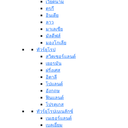
เวียดนาม
ตุรกี
อินเดีย
ลาว
มาเลเซีย
มัลดีฟส์
มองโกเลีย
ทัวร์ยุโรป
สวิตเซอร์แลนด์
เยอรมัน
ฝรั่งเศส
อิตาลี
โปแลนด์
อังกฤษ
ฟินแลนด์
โปรตุเกส
ทัวร์ยุโรปเบเนลักซ์
เนเธอร์แลนด์
เบลเยี่ยม