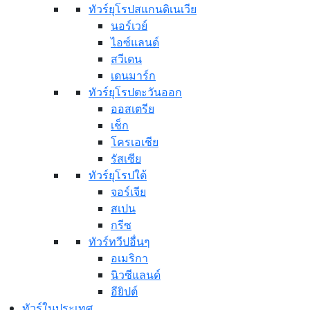
ทัวร์ยุโรปสแกนดิเนเวีย
นอร์เวย์
ไอซ์แลนด์
สวีเดน
เดนมาร์ก
ทัวร์ยุโรปตะวันออก
ออสเตรีย
เช็ก
โครเอเชีย
รัสเซีย
ทัวร์ยุโรปใต้
จอร์เจีย
สเปน
กรีซ
ทัวร์ทวีปอื่นๆ
อเมริกา
นิวซีแลนด์
อียิปต์
ทัวร์ในประเทศ