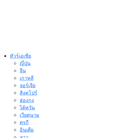
ทัวร์เอเชีย
ญี่ปุ่น
จีน
เกาหลี
จอร์เจีย
สิงคโปร์
ฮ่องกง
ไต้หวัน
เวียดนาม
ตุรกี
อินเดีย
ลาว