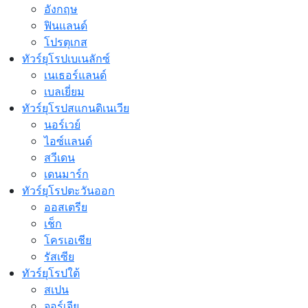
อังกฤษ
ฟินแลนด์
โปรตุเกส
ทัวร์ยุโรปเบเนลักซ์
เนเธอร์แลนด์
เบลเยี่ยม
ทัวร์ยุโรปสแกนดิเนเวีย
นอร์เวย์
ไอซ์แลนด์
สวีเดน
เดนมาร์ก
ทัวร์ยุโรปตะวันออก
ออสเตรีย
เช็ก
โครเอเชีย
รัสเซีย
ทัวร์ยุโรปใต้
สเปน
จอร์เจีย