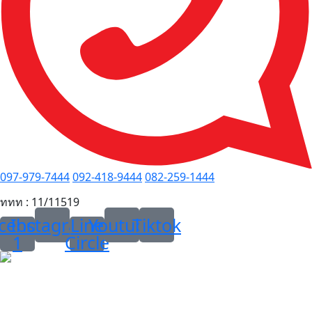
097-979-7444
092-418-9444
082-259-1444
ททท : 11/11519
cebook
Instagram
Line
Youtube
Tiktok
1
Circle