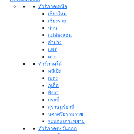
ทัวร์ภาคเหนือ
เชียงใหม่
เชียงราย
น่าน
แม่ฮ่องสอน
ลำปาง
แพร่
ตาก
ทัวร์ภาคใต้
หลีเป๊ะ
เบตง
ภูเก็ต
พังงา
กระบี่
สุราษฏร์ธานี
นครศรีธรรมราช
ระนอง เกาะพยาม
ทัวร์ภาคตะวันออก