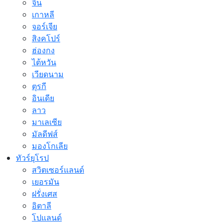
จีน
เกาหลี
จอร์เจีย
สิงคโปร์
ฮ่องกง
ไต้หวัน
เวียดนาม
ตุรกี
อินเดีย
ลาว
มาเลเซีย
มัลดีฟส์
มองโกเลีย
ทัวร์ยุโรป
สวิตเซอร์แลนด์
เยอรมัน
ฝรั่งเศส
อิตาลี
โปแลนด์