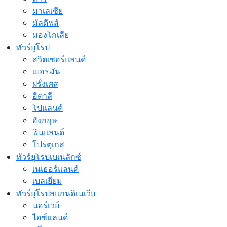
มาเลเซีย
มัลดีฟส์
มองโกเลีย
ทัวร์ยุโรป
สวิตเซอร์แลนด์
เยอรมัน
ฝรั่งเศส
อิตาลี
โปแลนด์
อังกฤษ
ฟินแลนด์
โปรตุเกส
ทัวร์ยุโรปเบเนลักซ์
เนเธอร์แลนด์
เบลเยี่ยม
ทัวร์ยุโรปสแกนดิเนเวีย
นอร์เวย์
ไอซ์แลนด์