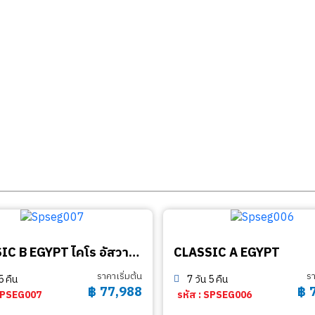
CLASSIC B EGYPT ไคโร อัสวาน อาบูซิมเบล ลุกซอร์
CLASSIC A EGYPT
ราคาเริ่มต้น
รา
5 คืน
7 วัน 5 คืน
฿
77,988
฿
 SPSEG007
รหัส : SPSEG006