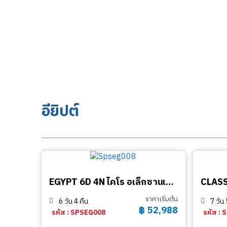
อียิปต์
EGYPT 6D 4N ไคโร อเล็กซานเดรีย
ราคาเริ่มต้น
6 วัน 4 คืน
7 วัน 
฿
52,988
รหัส : SPSEG008
รหัส :