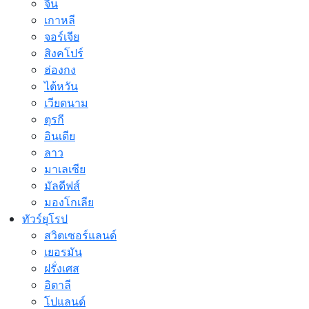
จีน
เกาหลี
จอร์เจีย
สิงคโปร์
ฮ่องกง
ไต้หวัน
เวียดนาม
ตุรกี
อินเดีย
ลาว
มาเลเซีย
มัลดีฟส์
มองโกเลีย
ทัวร์ยุโรป
สวิตเซอร์แลนด์
เยอรมัน
ฝรั่งเศส
อิตาลี
โปแลนด์