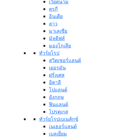
เวียดนาม
ตุรกี
อินเดีย
ลาว
มาเลเซีย
มัลดีฟส์
มองโกเลีย
ทัวร์ยุโรป
สวิตเซอร์แลนด์
เยอรมัน
ฝรั่งเศส
อิตาลี
โปแลนด์
อังกฤษ
ฟินแลนด์
โปรตุเกส
ทัวร์ยุโรปเบเนลักซ์
เนเธอร์แลนด์
เบลเยี่ยม