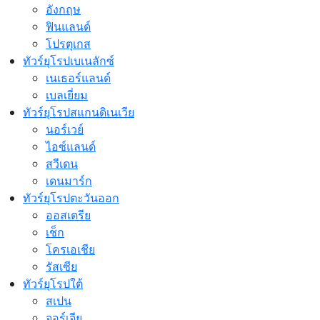
อังกฤษ
ฟินแลนด์
โปรตุเกส
ทัวร์ยุโรปเบเนลักซ์
เนเธอร์แลนด์
เบลเยี่ยม
ทัวร์ยุโรปสแกนดิเนเวีย
นอร์เวย์
ไอซ์แลนด์
สวีเดน
เดนมาร์ก
ทัวร์ยุโรปตะวันออก
ออสเตรีย
เช็ก
โครเอเชีย
รัสเซีย
ทัวร์ยุโรปใต้
สเปน
จอร์เจีย