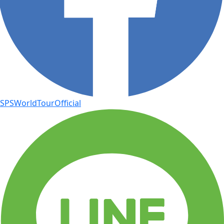
SPSWorldTourOfficial