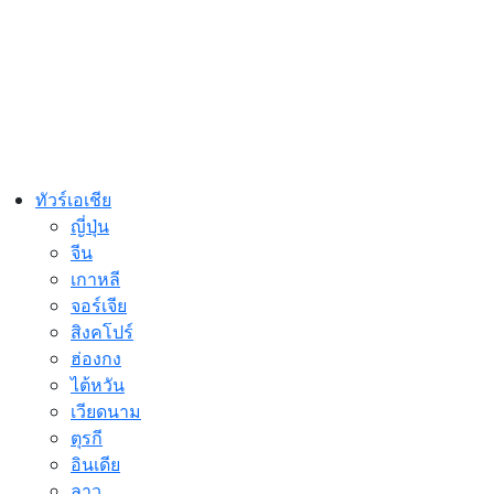
ทัวร์เอเชีย
ญี่ปุ่น
จีน
เกาหลี
จอร์เจีย
สิงคโปร์
ฮ่องกง
ไต้หวัน
เวียดนาม
ตุรกี
อินเดีย
ลาว