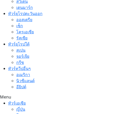
สวีเดน
เดนมาร์ก
ทัวร์ยุโรปตะวันออก
ออสเตรีย
เช็ก
โครเอเชีย
รัสเซีย
ทัวร์ยุโรปใต้
สเปน
จอร์เจีย
กรีซ
ทัวร์ทวีปอื่นๆ
อเมริกา
นิวซีแลนด์
อียิปต์
Menu
ทัวร์เอเชีย
ญี่ปุ่น