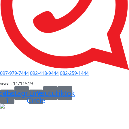
097-979-7444
092-418-9444
082-259-1444
ททท : 11/11519
cebook
Instagram
Line
Youtube
Tiktok
1
Circle