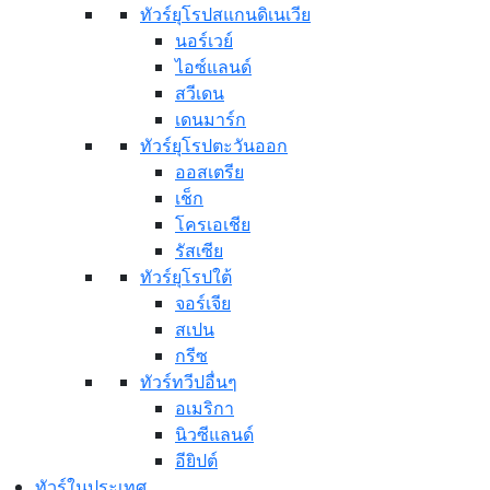
ทัวร์ยุโรปสแกนดิเนเวีย
นอร์เวย์
ไอซ์แลนด์
สวีเดน
เดนมาร์ก
ทัวร์ยุโรปตะวันออก
ออสเตรีย
เช็ก
โครเอเชีย
รัสเซีย
ทัวร์ยุโรปใต้
จอร์เจีย
สเปน
กรีซ
ทัวร์ทวีปอื่นๆ
อเมริกา
นิวซีแลนด์
อียิปต์
ทัวร์ในประเทศ