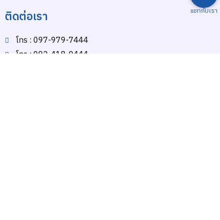
แชทกับเรา
ติดต่อเรา
โทร : 097-979-7444
โทร : 092-418-9444
โทร : 082-259-1444
HOTLINE : 082-259-1444
spsworldtours@gmail.com
Line : @spsworld
ต้องการความช่วยเหลือ? ติดต่อเรา
Payment Gateway