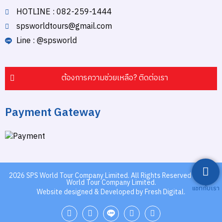
HOTLINE : 082-259-1444
spsworldtours@gmail.com
Line : @spsworld
ต้องการความช่วยเหลือ? ติดต่อเรา
Payment Gateway
2026
SPS World Tour Company Limited.
All Rights Reserved by SPS
World Tour Company Limited.
แชทกับเรา
Website designed & Developed by Fresh Digital.