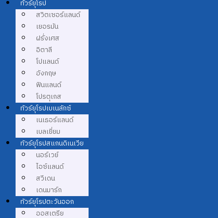
ทัวร์ยุโรป
สวิตเซอร์แลนด์
เยอรมัน
ฝรั่งเศส
อิตาลี
โปแลนด์
อังกฤษ
ฟินแลนด์
โปรตุเกส
ทัวร์ยุโรปเบเนลักซ์
เนเธอร์แลนด์
เบลเยี่ยม
ทัวร์ยุโรปสแกนดิเนเวีย
นอร์เวย์
ไอซ์แลนด์
สวีเดน
เดนมาร์ก
ทัวร์ยุโรปตะวันออก
ออสเตรีย