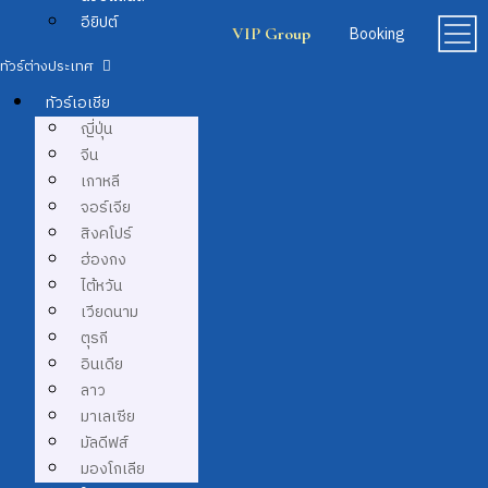
อียิปต์
Booking
VIP Group
ทัวร์เอเชีย
ญี่ปุ่น
จีน
เกาหลี
จอร์เจีย
สิงคโปร์
ฮ่องกง
ไต้หวัน
เวียดนาม
ตุรกี
อินเดีย
ลาว
มาเลเซีย
มัลดีฟส์
มองโกเลีย