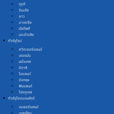
ตุรกี
อินเดีย
ลาว
มาเลเซีย
มัลดีฟส์
มองโกเลีย
ทัวร์ยุโรป
สวิตเซอร์แลนด์
เยอรมัน
ฝรั่งเศส
อิตาลี
โปแลนด์
อังกฤษ
ฟินแลนด์
โปรตุเกส
ทัวร์ยุโรปเบเนลักซ์
เนเธอร์แลนด์
เบลเยี่ยม