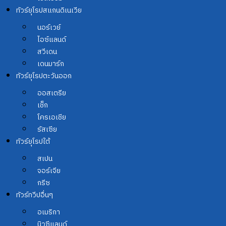
ทัวร์ยุโรปสแกนดิเนเวีย
นอร์เวย์
ไอซ์แลนด์
สวีเดน
เดนมาร์ก
ทัวร์ยุโรปตะวันออก
ออสเตรีย
เช็ก
โครเอเชีย
รัสเซีย
ทัวร์ยุโรปใต้
สเปน
จอร์เจีย
กรีซ
ทัวร์ทวีปอื่นๆ
อเมริกา
นิวซีแลนด์