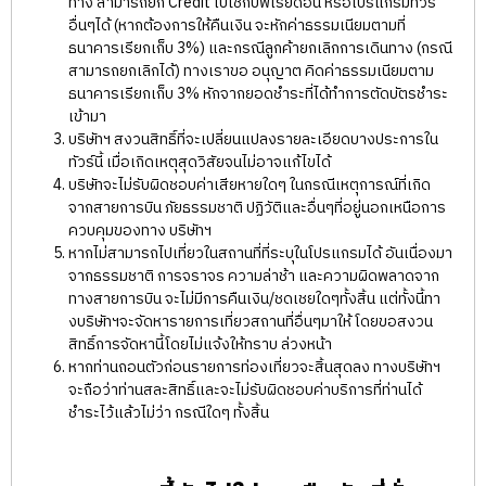
ทาง สามารถยก Credit ไปใช้กับพีเรียดอื่น หรือโปรแกรมทัวร์
อื่นๆได้ (หากต้องการให้คืนเงิน จะหักค่าธรรมเนียมตามที่
ธนาคารเรียกเก็บ 3%) และกรณีลูกค้ายกเลิกการเดินทาง (กรณี
สามารถยกเลิกได้) ทางเราขอ อนุญาต คิดค่าธรรมเนียมตาม
ธนาคารเรียกเก็บ 3% หักจากยอดชำระที่ได้ทำการตัดบัตรชำระ
เข้ามา
บริษัทฯ สงวนสิทธิ์ที่จะเปลี่ยนแปลงรายละเอียดบางประการใน
ทัวร์นี้ เมื่อเกิดเหตุสุดวิสัยจนไม่อาจแก้ไขได้
บริษัทจะไม่รับผิดชอบค่าเสียหายใดๆ ในกรณีเหตุการณ์ที่เกิด
จากสายการบิน ภัยธรรมชาติ ปฏิวัติและอื่นๆที่อยู่นอกเหนือการ
ควบคุมของทาง บริษัทฯ
หากไม่สามารถไปเที่ยวในสถานที่ที่ระบุในโปรแกรมได้ อันเนื่องมา
จากธรรมชาติ การจราจร ความล่าช้า และความผิดพลาดจาก
ทางสายการบิน จะไม่มีการคืนเงิน/ชดเชยใดๆทั้งสิ้น แต่ทั้งนี้ทา
งบริษัทฯจะจัดหารายการเที่ยวสถานที่อื่นๆมาให้ โดยขอสงวน
สิทธิ์การจัดหานี้โดยไม่แจ้งให้ทราบ ล่วงหน้า
หากท่านถอนตัวก่อนรายการท่องเที่ยวจะสิ้นสุดลง ทางบริษัทฯ
จะถือว่าท่านสละสิทธิ์และจะไม่รับผิดชอบค่าบริการที่ท่านได้
ชำระไว้แล้วไม่ว่า กรณีใดๆ ทั้งสิ้น