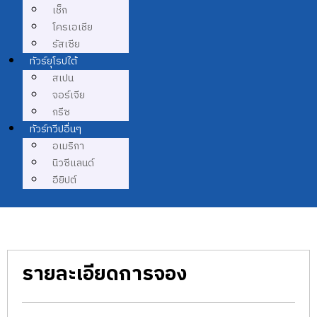
เช็ก
โครเอเชีย
รัสเซีย
ทัวร์ยุโรปใต้
สเปน
จอร์เจีย
กรีซ
ทัวร์ทวีปอื่นๆ
อเมริกา
นิวซีแลนด์
อียิปต์
รายละเอียดการจอง