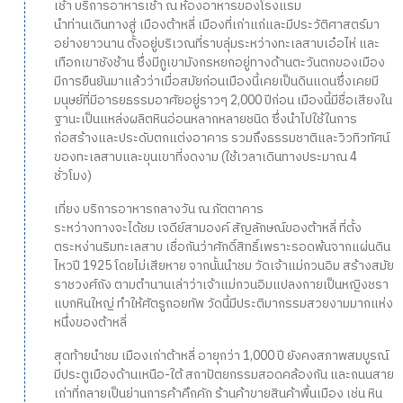
เช้า บริการอาหารเช้า ณ ห้องอาหารของโรงแรม
นำท่านเดินทางสู่ เมืองต้าหลี่ เมืองที่เก่าแก่และมีประวัติศาสตร์มา
อย่างยาวนาน ตั้งอยู่บริเวณที่ราบลุ่มระหว่างทะเลสาบเอ๋อไห่ และ
เทือกเขาชังช้าน ซึ่งมีภูเขามังกรหยกอยู่ทางด้านตะวันตกของเมือง
มีการยืนยันมาแล้วว่าเมื่อสมัยก่อนเมืองนี้เคยเป็นดินแดนซึ่งเคยมี
มนุษย์ที่มีอารยธรรมอาศัยอยู่ราวๆ 2,000 ปีก่อน เมืองนี้มีชื่อเสียงใน
ฐานะเป็นแหล่งผลิตหินอ่อนหลากหลายชนิด ซึ่งนำไปใช้ในการ
ก่อสร้างและประดับตกแต่งอาคาร รวมถึงธรรมชาติและวิวทิวทัศน์
ของทะเลสาบและขุนเขาที่งดงาม (ใช้เวลาเดินทางประมาณ 4
ชั่วโมง)
เที่ยง บริการอาหารกลางวัน ณ ภัตตาคาร
ระหว่างทางจะได้ชม เจดีย์สามองค์ สัญลักษณ์ของต้าหลี่ ที่ตั้ง
ตระหง่านริมทะเลสาบ เชื่อกันว่าศักดิ์สิทธิ์เพราะรอดพ้นจากแผ่นดิน
ไหวปี 1925 โดยไม่เสียหาย จากนั้นนำชม วัดเจ้าแม่กวนอิม สร้างสมัย
ราชวงศ์ถัง ตามตำนานเล่าว่าเจ้าแม่กวนอิมแปลงกายเป็นหญิงชรา
แบกหินใหญ่ ทำให้ศัตรูถอยทัพ วัดนี้มีประติมากรรมสวยงามมากแห่ง
หนึ่งของต้าหลี่
สุดท้ายนำชม เมืองเก่าต้าหลี่ อายุกว่า 1,000 ปี ยังคงสภาพสมบูรณ์
มีประตูเมืองด้านเหนือ-ใต้ สถาปัตยกรรมสอดคล้องกัน และถนนสาย
เก่าที่กลายเป็นย่านการค้าคึกคัก ร้านค้าขายสินค้าพื้นเมือง เช่น หิน