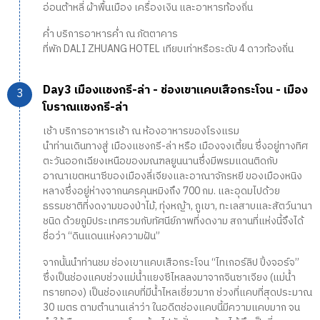
อ่อนต้าหลี่ ผ้าพื้นเมือง เครื่องเงิน และอาหารท้องถิ่น
ค่ำ บริการอาหารค่ำ ณ ภัตตาคาร
ที่พัก DALI ZHUANG HOTEL เทียบเท่าหรือระดับ 4 ดาวท้องถิ่น
Day3 เมืองแชงกรี-ล่า - ช่องเขาแคบเสือกระโจน - เมือง
โบราณแชงกรี-ล่า
เช้า บริการอาหารเช้า ณ ห้องอาหารของโรงแรม
นำท่านเดินทางสู่ เมืองแชงกรี-ล่า หรือ เมืองจงเตี้ยน ซึ่งอยู่ทางทิศ
ตะวันออกเฉียงเหนือของมณฑลยูนนานซึ่งมีพรมแดนติดกับ
อาณาเขตหนาซีของเมืองลี่เจียงและอาณาจักรหยี ของเมืองหนิง
หลางซึ่งอยู่ห่างจากนครคุนหมิงถึง 700 กม. และอุดมไปด้วย
ธรรมชาติที่งดงามของป่าไม้, ทุ่งหญ้า, ภูเขา, ทะเลสาบและสัตว์นานา
ชนิด ด้วยภูมิประเทศรวมกับทัศนีย์ภาพที่งดงาม สถานที่แห่งนี้จึงได้
ชื่อว่า “ดินแดนแห่งความฝัน”
จากนั้นนำท่านชม ช่องเขาแคบเสือกระโจน “ไทเกอร์ลิป ปิ้งจอร์จ’’
ซึ่งเป็นช่องแคบช่วงแม่น้ำแยงซีไหลลงมาจากจินซาเจียง (แม่น้ำ
ทรายทอง) เป็นช่องแคบที่มีน้ำไหลเชี่ยวมาก ช่วงที่แคบที่สุดประมาณ
30 เมตร ตามตำนานเล่าว่า ในอดีตช่องแคบนี้มีความแคบมาก จน