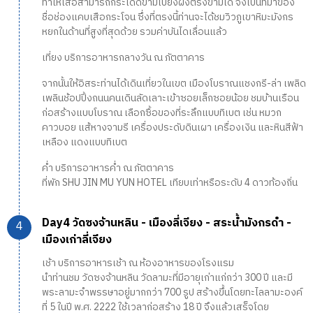
ทำให้เสือสามารถกระโดดข้ามไปยังฝั่งตรงข้ามได้ จึงเป็นที่มาของ
ชื่อช่องแคบเสือกระโจน ซึ่งที่ตรงนี้ท่านจะได้ชมวิวภูเขาหิมะมังกร
หยกในด้านที่สูงที่สุดด้วย รวมค่าบันไดเลื่อนแล้ว
เที่ยง บริการอาหารกลางวัน ณ ภัตตาคาร
จากนั้นให้อิสระท่านได้เดินเที่ยวในเขต เมืองโบราณแชงกรี-ล่า เพลิด
เพลินช้อปปิ้งถนนคนเดินลัดเลาะเข้าซอยเล็กซอยน้อย ชมบ้านเรือน
ก่อสร้างแบบโบราณ เลือกซื้อของที่ระลึกแบบทิเบต เช่น หมวก
คาวบอย แส้หางจามรี เครื่องประดับดินเผา เครื่องเงิน และหินสีฟ้า
เหลือง แดงแบบทิเบต
ค่ำ บริการอาหารค่ำ ณ ภัตตาคาร
ที่พัก SHU JIN MU YUN HOTEL เทียบเท่าหรือระดับ 4 ดาวท้องถิ่น
Day4 วัดซงจ้านหลิน - เมืองลี่เจียง - สระน้ำมังกรดำ -
เมืองเก่าลี่เจียง
เช้า บริการอาหารเช้า ณ ห้องอาหารของโรงแรม
นำท่านชม วัดซงจ้านหลิน วัดลามะที่มีอายุเก่าแก่กว่า 300 ปี และมี
พระลามะจำพรรษาอยู่มากกว่า 700 รูป สร้างขึ้นโดยทะไลลามะองค์
ที่ 5 ในปี พ.ศ. 2222 ใช้เวลาก่อสร้าง 18 ปี จึงแล้วเสร็จโดย