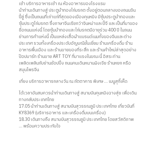
เช้า บริการอาหารเช้า ณ ห้องอาหารของโรงแรม
นำท่านเดินทางสู่ ประตูม้าทองไก่มรกต ตั้งอยู่ตอนกลางของถนนจิน
ปี้ลู่ ซึ่งเป็นถนนที่เก่าแก่ที่สุดของเมืองคุนหมิง มีซุ้มประตูม้าทองและ
ซุ้มประตูไก่มรกต ซึ่งภาษาจีนเรียกว่าจินหม่าและปี้จี และเป็นที่มาของ
ชื่อถนนแห่งนี้ โดยซุ้มม้าทองและไก่มรกตมีอายุร่วม 400 ปี ในถนน
ย่านการค้าแห่งนี้ เป็นแหล่งเสื้อผ้าแบรนด์เนมทั้งของจีนและต่าง
ประเทศ รวมทั้งเครื่องประดับอัญมณีชั้นเยี่ยม ร้านเครื่องดื่ม ร้าน
อาหารพื้นเมือง และร้านขายของที่ระลึก และร้านค้าใหม่ล่าสุดอย่าง
ป๊อปมาร์ท ร้านขาย ART TOY ที่มาแรงในขณะนี้ อิสระท่าน
เพลิดเพลินกับย่านช้อปปิ้ง ถนนคนเดินหนานผิงเจีย ร้านหยก หรือ
สมุนไพรจีน
เที่ยง บริการอาหารกลางวัน ณ ภัตตาคาร พิเศษ … เมนูสุกี้เห็ด
ได้เวลาอันสมควรนำท่านเดินทางสู่ สนามบินคุนหมิงฉางสุ่ย เพื่อเดิน
ทางกลับประเทศไทย
17.05 นำท่านเดินทางสู่ สนามบินสุวรรณภูมิ ประเทศไทย เที่ยวบินที่
KY8369 (บริการอาหาร และเครื่องดื่มบนเครื่อง)
18.30 เดินทางถึง สนามบินสุวรรณภูมิ ประเทศไทย โดยสวัสดิภาพ
… พร้อมความประทับใจ