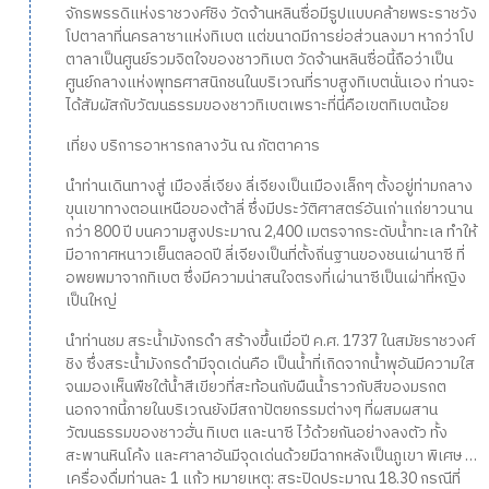
จักรพรรดิแห่งราชวงศ์ชิง วัดจ้านหลินซื่อมีรูปแบบคล้ายพระราชวัง
โปตาลาที่นครลาซาแห่งทิเบต แต่ขนาดมีการย่อส่วนลงมา หากว่าโป
ตาลาเป็นศูนย์รวมจิตใจของชาวทิเบต วัดจ้านหลินซื่อนี้ถือว่าเป็น
ศูนย์กลางแห่งพุทธศาสนิกชนในบริเวณที่ราบสูงทิเบตนั่นเอง ท่านจะ
ได้สัมผัสกับวัฒนธรรมของชาวทิเบตเพราะที่นี่คือเขตทิเบตน้อย
เที่ยง บริการอาหารกลางวัน ณ ภัตตาคาร
นำท่านเดินทางสู่ เมืองลี่เจียง ลี่เจียงเป็นเมืองเล็กๆ ตั้งอยู่ท่ามกลาง
ขุนเขาทางตอนเหนือของต้าลี่ ซึ่งมีประวัติศาสตร์อันเก่าแก่ยาวนาน
กว่า 800 ปี บนความสูงประมาณ 2,400 เมตรจากระดับน้ำทะเล ทำให้
มีอากาศหนาวเย็นตลอดปี ลี่เจียงเป็นที่ตั้งถิ่นฐานของชนเผ่านาซี ที่
อพยพมาจากทิเบต ซึ่งมีความน่าสนใจตรงที่เผ่านาซีเป็นเผ่าที่หญิง
เป็นใหญ่
นำท่านชม สระน้ำมังกรดำ สร้างขึ้นเมื่อปี ค.ศ. 1737 ในสมัยราชวงศ์
ชิง ซึ่งสระน้ำมังกรดำมีจุดเด่นคือ เป็นน้ำที่เกิดจากน้ำพุอันมีความใส
จนมองเห็นพืชใต้น้ำสีเขียวที่สะท้อนกับผืนน้ำราวกับสีของมรกต
นอกจากนี้ภายในบริเวณยังมีสถาปัตยกรรมต่างๆ ที่ผสมผสาน
วัฒนธรรมของชาวฮั่น ทิเบต และนาซี ไว้ด้วยกันอย่างลงตัว ทั้ง
สะพานหินโค้ง และศาลาอันมีจุดเด่นด้วยมีฉากหลังเป็นภูเขา พิเศษ …
เครื่องดื่มท่านละ 1 แก้ว หมายเหตุ: สระปิดประมาณ 18.30 กรณีที่