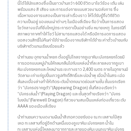
นี้ได้ใช้นักแสดงซึ่งเป็นชาวบ้านกว่า 600 ชีวิต มาโชว์ร้อง เต้น เล่น
พร้อมแสง สี เสียง และการแต่งกายแบบสวยงามอลังการ ซึ่ง
เนื้อหาของการแสดงเป็นการเล่าเรื่องราว ให้ได้รับรู้ถึงวิถีชีวิต
ความเป็นอยู่ ของชนเผ่าต่างๆ ในเมืองลี่เจียง ถือว่าเป็นการแสดง
โชว์กลางแจ้งที่ยิ่งใหญ่ตระการตาเป็นอย่างยิ่ง หมายเหตุ: ในกรณีที่
สภาพอากาศทำให้โชว์ไม่สามารถแสดงได้ หรือมีการงดการแสดง
ขอสงวนสิทธิ์ไม่คืนค่าใช้จ่ายเนื่องจากบริษัทฯได้ชำระค่าตั๋วเข้าชมกับ
บริษัทฯตัวแทนเรียบร้อยแล้ว
นำท่านชม อุทยานน้ำหยก ตั้งอยู่ไม่ไกลจากภูเขาหิมะมังกรหยกโดยมี
การออกแบบหมู่บ้านให้กลมกลืนไปกับแหล่งน้ำที่ละลายลงจากภูเขา
หิมะมังกรหยกและไหลผ่านระยะทางราว 2,400 เมตร ภายในอุทยานมี
วัดลามะเก่าแก่รูปปั้นเทวรูปศักดิ์สิทธิ์และบ่อน้ำพุ เมื่อน้ำในสระเอ่อ
ล้นลงเบื้องล่างทำให้เกิดระดับน้ำตกขนาดย่อมสามชั้น ชั้นแรกเรียก
ว่า ”มังกรปรากฎตัว”(Appearing Dragon) ชั้นที่สองเรียกว่า
”มังกรเล่นน้ำ”(Playing Dragon) และชั้นสุดท้ายเรียกว่า ”มังกร
โบยบิน”(Farewell Dragon) ที่สวยงามสมเป็นแหล่งท่องเที่ยวระดับ
AAAA ของเมืองลี่เจียง
นำท่านชมความงดงามผืนน้ำสีเทอควอยซ์ของ ณ ทะเลสาบไป๋สุย
เหอ ทะเลสาบที่อยู่อีกด้านหนึ่งของภูเขาหิมะมังกรหยก น้ำใน
ทะเลสาบแห่งนี้ไหลลงมาจากการละลายของหิมะบนภูเขาหิมะมังกร