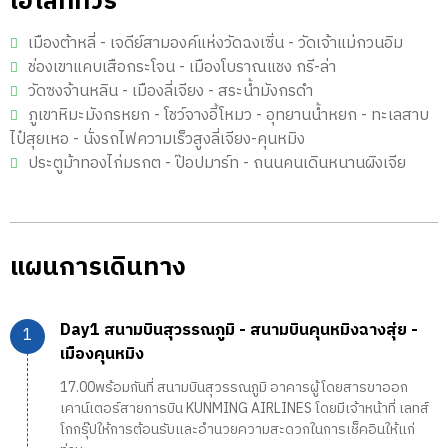
ไฮไลท์ทัวร์
เมืองต้าหลี่ - เจดีย์สามองค์แห่งวัดฉงเซิ่น - วัดเจ้าแม่กวนอิม
ช่องเขาแคบเสือกระโจน - เมืองโบราณแชง กรี-ล่า
วัดซงจ้านหลิน - เมืองลี่เจียง - สระน้ำมังกรดำ
ภูเขาหิมะมังกรหยก - โชว์จางอี้โหมว - อุทยานน้ำหยก - ทะเลสาบ
ไป๋สุยเหอ - นั่งรถไฟความเร็วสูงลี่เจียง-คุนหมิง
ประตูม้าทองไก่มรกต - ป๊อปมาร์ท - ถนนคนเดินหนานผิงเจีย
แผนการเดินทาง
Day1 สนามบินสุวรรณภูมิ - สนามบินคุนหมิงฉางสุ่ย -
เมืองคุนหมิง
17.00พร้อมกันที่ สนามบินสุวรรณภูมิ อาคารผู้โดยสารขาออก
เคาน์เตอร์สายการบิน KUNMING AIRLINES โดยมีเจ้าหน้าที่ เลทส์
โกกรุ๊ปให้การต้อนรับและอำนวยความสะดวกในการเช็คอินให้แก่