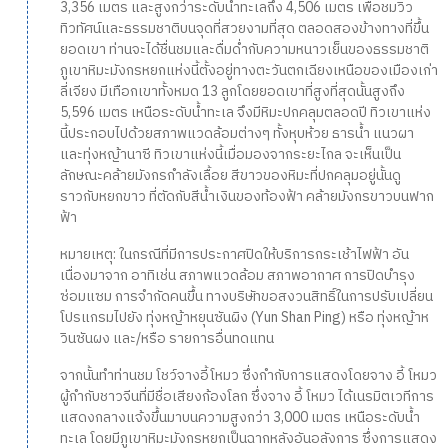
3,356 เมตร และสูงกว่าระดับน้ำทะเลถึง 4,506 เมตร เพื่อชมวิว
ทิวทัศน์และธรรมชาติบนจุดที่สวยงามที่สุด ตลอดสองข้างทางที่ขึ้น
ยอดเขา ท่านจะได้ชื่นชมและดื่มด่ำกับความหนาวเย็นของธรรมชาติ
ภูเขาหิมะมังกรหยกแห่งนี้ตั้งอยู่ทางตะวันตกเฉียงเหนือของเมืองเก่า
ลี่เจียง มีเทือกเขาทั้งหมด 13 ลูกโดยยอดเขาที่สูงที่สุดนั้นสูงถึง
5,596 เมตร เหนือระดับน้ำทะเล จึงมีหิมะปกคลุมตลอดปี ทิวเขาแห่ง
นี้ประกอบไปด้วยสภาพแวดล้อมต่างๆ ทั้งหุบห้วย ธารน้ำ แนวผา
และทุ่งหญ้านาซี ทิวเขาแห่งนี้เมื่อมองจากระยะไกล จะเห็นเป็น
ลักษณะคล้ายมังกรกำลังเลื้อย สีขาวของหิมะที่ปกคลุมอยู่นั้นดู
ราวกับหยกขาว ที่ตัดกับสีน้ำเงินของท้องฟ้า คล้ายมังกรขาวบนฟาก
ฟ้า
หมายเหตุ: ในกรณีที่มีการประกาศปิดให้บริการกระเช้าไฟฟ้า อัน
เนื่องมาจาก อาทิเช่น สภาพแวดล้อม สภาพอากาศ การปิดบำรุง
ซ่อมแซม การจำกัดคนขึ้น ทางบริษัทขอสงวนสิทธิ์ในการปรับเปลี่ยน
โปรแกรมไปยัง ทุ่งหญ้าหยุนซันผิง (Yun Shan Ping) หรือ ทุ่งหญ้าห
วินซันผง และ/หรือ รายการอื่นทดแทน
จากนั้นทำท่านชม โชว์จางอี้โหมว ซึ่งกำกับการแสดงโดยจาง อี้ โหมว
ผู้กำกับชาวจีนที่มีชื่อเสียงก้องโลก ซึ่งจาง อี้ โหมว ได้เนรมิตเวทีการ
แสดงกลางแจ้งขึ้นมาบนความสูงกว่า 3,000 เมตร เหนือระดับน้ำ
ทะเล โดยมีภูเขาหิมะมังกรหยกเป็นฉากหลังอันอลังการ ซึ่งการแสดง