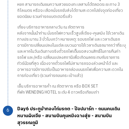
หยก สามารถเดิมชมความสวยของทะเลสาบได้ตลอดระยะทาง 3
กิโลเมตร หรือจะเลือกนั่งรถรับส่งได้ตามสะดวกไปยังจุดท่องเที่ยว
ยอดนิยม รวมค่ารถแบตเตอรี่แล้ว
เที่ยง บริการอาหารกลางวัน ณ ภัตตาคาร
หลังจากนั้นนำท่าน นั่งรถไฟความเร็วสูงลี่เจียง-คุนหมิง ใช้เวลาเดิน
ทางประมาณ 3 ขั่วโมงกว่า หมายเหตุ: รอบรถไฟ และเวลาเดินรถ
อาจมีการเปลี่ยนเปลงในแต่ละขบวนอาจใช้เวลาเดินรถมากกว่าที่ระบุ
และหากในวันเดินทางจริงตั๋วรถไฟเต็มขอสงวนสิทธิ์ในการคืนค่า
รถไฟ และ/หรือ เปลี่ยนแปลงสถานีเพื่อเกิดผลกระทบกับรายการ
ทัวร์น้อยที่สุด เนื่องจากตั๋วรถไฟไม่สามารถจองล่วงหน้าได้ และ
อาหารอาจมีการปรับเป็นอาหารกล่องบนรถไฟเพื่อความสะดวกใน
การท่องเที่ยว (รวมค่ารถขนกระเป๋าแล้ว)
เย็น บริการอาหารค่ำ ณ ภัตตาคาร หรือ BOX SET
ที่พัก WENDING HOTEL ระดับ 4 ดาวหรือเทียบเท่า
Day6 ประตูม้าทองไก่มรกต - ป๊อปมาร์ท - ถนนคนเดิน
หนานผิงเจีย - สนามบินคุนหมิงฉางสุ่ย - สนามบิน
สุวรรณภูมิ