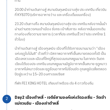
ท่าน
20.00 นำท่านเดินทางสู่ สนามบินคุนหมิงฉางสุ่ย ประเทศจีน เที่ยวบิน
ที่ KY8370 (บริการอาหารว่าง และเครื่องดื่มบนเครื่อง)
23.20 เดินทางถึง สนามบินคุนหมิงฉางสุ่ย ประเทศจีน หลังจากนั้นนำ
ผ่านด่านตรวจคนเข้าเมือง รับกระเป๋าสัมภาระ หลังจากนั้นออกเดิน
ทางท่องเที่ยวตามรายการ (เวลาที่ประเทศจีนเร็วกว่าประเทศไทย 1
ชั่วโมง)
นำท่านเดินทางสู่ เมืองคุนหมิง เมืองที่ได้รับการขนานนามว่า “เมือง
แห่งฤดูใบไม้ผลิ” ด้วยที่ว่า มีสภาพอากาศที่เย็นสบายตลอดทั้งปี เป็น
เมืองหลวงและเมืองที่ใหญ่ที่สุดของมณฑลยูนนาน ในภาคตะวันตก
เฉียงใต้ของประเทศจีน มณฑลยูนนานมีภูมิอากาศเย็นสบาย ฤดูหนาว
อากาศไม่หนาวจัดและฤดูร้อนอากาศไม่ร้อนจัด อุณหภูมิเฉลี่ยตลอด
ปีอยู่ระหว่าง 15–20 องศาเซลเซียส
ที่พัก FEI XING HOTEL เทียบเท่าหรือระดับ 4 ดาวท้องถิ่น
Day2 เมืองต้าหลี่ - เจดีย์สามองค์แห่งวัดฉงเซิ่น - วัดเจ้า
แม่กวนอิม - เมืองเก่าต้าหลี่