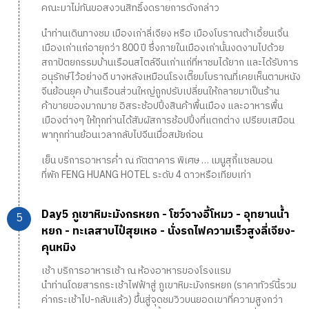
คณะมาไม่ทันขอสงวนสิทธิ์งดรายการดังกล่าว
นำท่านเดินทางชม เมืองเก่าลี่เจียง หรือ เมืองโบราณต้าเอี้ยนเจิ้น
เมืองเก่าแก่อายุกว่า 800 ปี ซึ่งภายในเมืองเก่านั้นงดงามไปด้วย
สถาปัตยกรรมบ้านเรือนสไตล์จีนเก่าแก่ที่หาชมได้ยาก และได้รับการ
อนุรักษ์ไว้อย่างดี บางหลังเหมือนโรงเตี๊ยมโบราณที่เคยเห็นตามหนัง
จีนย้อนยุค บ้านเรือนส่วนใหญ่ถูกปรับเปลี่ยนให้กลายมาเป็นร้าน
ค้าขายของมากมาย อิสระช้อปปิ้งสินค้าพื้นเมือง และอาหารพื้น
เมืองต่างๆ ให้ทุกท่านได้สัมผัสการช้อปปิ้งที่แตกต่าง เปรียบเสมือน
พาทุกท่านย้อนเวลากลับไปจีนเมื่อสมัยก่อน
เย็น บริการอาหารค่ำ ณ ภัตตาคาร พิเศษ … เมนูสุกี้แซลมอน
ที่พัก FENG HUANG HOTEL ระดับ 4 ดาวหรือเทียบเท่า
Day5 ภูเขาหิมะมังกรหยก - โชว์จางอี้โหมว - อุทยานน้ำ
หยก - ทะเลสาบไป๋สุยเหอ - นั่งรถไฟความเร็วสูงลี่เจียง-
คุนหมิง
เช้า บริการอาหารเช้า ณ ห้องอาหารของโรงแรม
นำท่านโดยสารกระเช้าไฟฟ้าสู่ ภูเขาหิมะมังกรหยก (ราคาทัวร์นี้รวม
ค่ากระเช้าไป-กลับแล้ว) ขึ้นสู่จุดชมวิวบนยอดเขาที่ความสูงกว่า