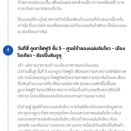
ด้วยการแช่ออนเซ็น เพื่อผ่อนคลายกล้ามเนื้อ ความเหนื่อยล้า จาก
การเดินทางมาตลอดทั้งวัน
(โรงแรมที่ระบุในรายการทัวร์เป็นเพียงโรงแรมที่นำเสนอเบื้องต้น
เท่านั้น ซึ่งอาจมีการเปลี่ยนแปลงแต่โรงแรมที่เข้าพักจะเป็นโรงแรม
ระดับเทียบเท่ากัน)
วันที่สี่ ภูเขาไฟฟูจิ ชั้น 5 - ศูนย์จำลองแผ่นดินไหว - เมือง
โตเกียว - ช้อปปิ้งชินจูกุ
เช้า บริการอาหารเช้า ณ ห้องอาหารของโรงแรม
นำท่านขึ้นสู่ ชั้นที่ 5 ของภูเขาไฟฟูจิ เพื่อชมความสวยงามทัศนียภาพ
บริเวณโดยรอบภูเขาไฟฟูจิพร้อมถ่ายภาพความประทับใจและเลือก
ซื้อสินค้าของฝากที่ระลึกตามอัธยาศัย (ขอสงวนสิทธิ์ไม่ขึ้นชม
ภูเขาไฟฟูจิ ในกรณีที่สภาพอากาศไม่เอื้ออำนวยหรือสถานีปิดให้
บริการ โดยเปลี่ยนแปลงโปรแกรมตามความเหมาะสม)
นำท่านสู่ ศูนย์จำลองแผ่นดินไหว ภายในมีห้องจัดแสดงข้อมูลการ
ประทุของภูเขาไฟจากทุกมุมโลก ห้องแสดงภาพแผ่นดินไหว ห้อง
แสดงเหตุการณ์หลังแผ่นดินไหว ห้องจำลองแผ่นดินไหว ห้อง
อุทกภัย และห้องเขาวงกตกระจก นอกจากนี้ยังมีโซนช้อปปิ้งสินค้า