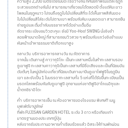
ความสูง 2,200 เมตรโดยไม่มีอะไรขวางกั้น ทัศนียภาพในแต่ละฤดูก็
จะสวยแตกต่างกันไป สามารถมาเที่ยวชมได้ตลอดปี ตั้งแต่หิมะขาว
โพลนในฤดูหนาว ไปจนถึงฤดูใบไม้เปลี่ยนสีที่จะได้เห็นภาพสีสันของ
ใบไม้เปลี่ยนสีไล่ระดับไปตามเขา พร้อมกับหิมะบนยอดเขา สามารถยืน
ถ่ายรูปและดื่มด่ำกับบรรยากาศได้อย่างเต็มอิ่ม
ถัดจากระเบียงชมวิวฮะคุบะ ยังมี Yoo-Hoo! SWING นั่งชิงช้า
ลอยฟ้าขนาดใหญ่ ที่สามารถชมวิวสวย ๆ พร้อมกับแกว่งชิงช้าแบบ
หันหน้าเข้าหาธรรมชาติเทือกเขาสูง
กลางวัน บริการอาหารกลางวัน ณ ภัตตาคาร
จากนั้น เดินทางสู่ คาวากุจิโกะ เป็นทะเลสาบหนึ่งในห้าทะเลสาบรอบ
ภูเขาฟูจิ ทะเลสาบคาวากุจิเป็นทะเลสาบที่มีชื่อเสียงและเป็นที่นิยมอัน
ดับต้นๆ ในหมู่นักท่องเที่ยวที่นิยมเดินทางมาปีนภูเขาไฟฟูจิในฤดูปีน
เขา และยังเป็น 1 ในบรรดาทะเลสาบทั้ง 5 แห่งที่ได้รับขึ้นทะเบียนเป็น
มรดกโลกพร้อมกันกับภูเขาฟูจิ อุทยานแห่งชาติฟูจิฮาโกเนอิซุและ
น้ำตกชิราอิโตะ
ค่ำ บริการอาหารเย็น ณ ห้องอาหารของโรงแรม พิเศษ!!! เมนู
บุฟเฟ่ต์ขาปูยักษ์
ที่พัก FUJISAN GARDEN HOTEL ระดับ 3 ดาว หรือเทียบเท่า
มาตรฐานของประเทศญี่ปุ่น
หลังจากรับประทานอาหารค่ำเรียบร้อยแล้ว อิสระให้ท่านพักผ่อน