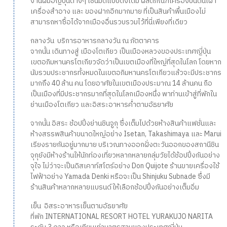
งานฝีมือญี่ปุ่นต่างๆ เช่นมีดแบบดั้งเดิม ผลิตภัณฑ์เครื่องปั้นดินเผา
เครื่องสำอาง และ ของฝากอีกมากมาย ที่เป็นสินค้าพื้นเมืองไม่
สามารถหาซื้อได้จากเมืองอื่นรวบรวมไว้ที่นี่เพียงที่เดียว
กลางวัน บริการอาหารกลางวัน ณ ภัตตาคาร
จากนั้น เดินทางสู่ เมืองโตเกียว เป็นเมืองหลวงของประเทศญี่ปุ่น
เขตอภิมหานครโตเกียวจัดว่าเป็นเขตเมืองที่ใหญ่ที่สุดในโลก โดยหาก
นับรวมประชากรทั้งหมดในเขตอภิมหานครโตเกียวแล้วจะมีประชากร
มากถึง 40 ล้าน คน โดยอาศัยในเขตเมืองประมาณ 14 ล้านคน ถือ
เป็นเมืองที่มีประชากรมากที่สุดในโลกเมืองหนึ่ง พาท่านเข้าสู่ที่พักใน
ย่านเมืองโตเกียว และอิสระอาหารค่ำตามอัธยาศัย
จากนั้น อิสระ ช้อปปิ้งย่านชินจูกุ ซึ่งเต็มไปด้วยห้างสินค้าแฟชั่นและ
ห้างสรรพสินค้าขนาดใหญ่อย่าง Isetan, Takashimaya และ Marui
เรียงรายกันอยู่มากมาย บริเวณทางออกฝั่งตะวันออกของสถานีชิน
จุกุยังมีห้างร้านให้นักท่องเที่ยวหลากหลายกลุ่มวัยได้ช้อปปิ้งกันอย่าง
จุใจ ไม่ว่าจะเป็นดิสเคาท์สโตร์อย่าง Don Quijote ร้านขายเครื่องใช้
ไฟฟ้าอย่าง Yamada Denki หรือจะเป็น Shinjuku Subnade ซึ่งมี
ร้านสินค้าหลากหลายแบรนด์ให้เลือกช้อปปิ้งกันอย่างเต็มอิ่ม
เย็น อิสระอาหารเย็นตามอัธยาศัย
ที่พัก INTERNATIONAL RESORT HOTEL YURAKUJO NARITA