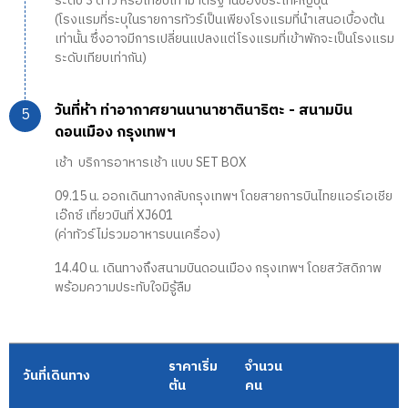
ระดับ 3 ดาว หรือเทียบเท่ามาตรฐานของประเทศญี่ปุ่น
(โรงแรมที่ระบุในรายการทัวร์เป็นเพียงโรงแรมที่นำเสนอเบื้องต้น
เท่านั้น ซึ่งอาจมีการเปลี่ยนแปลงแต่โรงแรมที่เข้าพักจะเป็นโรงแรม
ระดับเทียบเท่ากัน)
วันที่ห้า ท่าอากาศยานนานาชาตินาริตะ - สนามบิน
ดอนเมือง กรุงเทพฯ
เช้า บริการอาหารเช้า แบบ SET BOX
09.15 น. ออกเดินทางกลับกรุงเทพฯ โดยสายการบินไทยแอร์เอเชีย
เอ๊กซ์ เที่ยวบินที่ XJ601
(ค่าทัวร์ไม่รวมอาหารบนเครื่อง)
14.40 น. เดินทางถึงสนามบินดอนเมือง กรุงเทพฯ โดยสวัสดิภาพ
พร้อมความประทับใจมิรู้ลืม
ราคาเริ่ม
จำนวน
วันที่เดินทาง
ต้น
คน