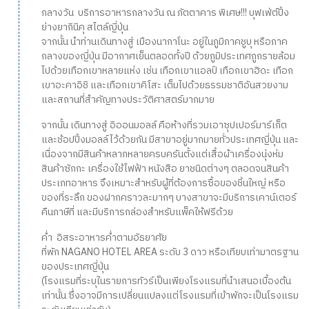
กลางวัน บริการอาหารกลางวัน ณ ภัตตาคาร พิเศษ!!! บุฟเฟ่ต์ปิ้ง
ย่างยากินิคุ สไตล์ญี่ปุ่น
จากนั้น นำท่านเดินทางสู่ เมืองนากาโนะ อยู่ในภูมิภาคชูบุ หรือภาค
กลางของญี่ปุ่น มีอากาศเย็นตลอดทั้งปี ด้วยภูมิประเทศถูกรายล้อม
ไปด้วยเทือกเขาหลายแห่ง เช่น เทือกเขาแอลป์ เทือกเขาฮิดะ เทือก
เขาอะคาอิชิ และเทือกเขาคิโสะ เต็มไปด้วยธรรมชาติอันสวยงาม
และสถานที่สำคัญทางประวัติศาสตร์มากมาย
จากนั้น เดินทางสู่ อิออนมอลล์ คือห้างที่รวมเอาซุปเปอร์มาร์เก็ต
และช้อปปิ้งมอลล์ไว้ด้วยกัน มีสาขาอยู่มากมายทั่วประเทศญี่ปุ่น และ
เนื่องจากมีสินค้าหลากหลายครบครันตั้งแต่เสื้อผ้าเครื่องนุ่งห่ม
สินค้าซักกะ เครื่องใช้ไฟฟ้า หนังสือ ยาชนิดต่างๆ ตลอดจนสินค้า
ประเภทอาหาร จึงเหมาะสำหรับผู้ที่ต้องการซื้อของชิ้นใหญ่ หรือ
ของที่ระลึก ของฝากคราวละมากๆ บางสาขาจะมีบริการเคาน์เตอร์
คืนภาษีที่ และมีบริการกล่องสำหรับแพ็คให้ฟรีด้วย
ค่ำ อิสระอาหารค่ำตามอัธยาศัย
ที่พัก NAGANO HOTEL AREA ระดับ 3 ดาว หรือเทียบเท่ามาตรฐาน
ของประเทศญี่ปุ่น
(โรงแรมที่ระบุในรายการทัวร์เป็นเพียงโรงแรมที่นำเสนอเบื้องต้น
เท่านั้น ซึ่งอาจมีการเปลี่ยนแปลงแต่โรงแรมที่เข้าพักจะเป็นโรงแรม