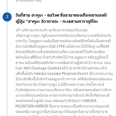
ระดับเทียบเท่ากัน)
วันที่สาม ฮะคุบะ - ชมวิวพาโนรามาของเทือกเขาแอลป์
ญี่ปุ่น “ฮาคุบะ อิวาตาเกะ - ทะเลสาบคาวากุจิโกะ
เช้า บริการอาหารเช้า ณ ห้องอาหารของโรงแรม
เดินทางสู่ ฮะคุบะ อยู่ในแถบภาคเหนือของเทือกเขาแอลป์ในจังหวัด
นากาโนะ ในฤดูหนาวนนับเป็นสวรรค์ของนักสกีอีกทั้งยังเป็นสถานที่
จัดงานโอลิมปิกฤดูหนาวในปี 1998 แม้เมืองจะไม่ได้ใหญ่ แต่ก็มีสกี
รีสอร์ทให้บริการสำหรับนักท่องเที่ยว และนักสกีไว้บริการเพียบ
พร้อมไม่แพ้ที่อื่นๆ ด้วยวิวทิวทัศน์ไม่ว่าจะฤดูหนาว หรือฤดูอื่นๆ ก็
สวยงามไม่แพ้กันเลยทีเดียว จากนั้นพาท่านสู่สถานี อิวาทาเกะ กอน
โดล่า ลิฟท์ (Iwatage Gondola lift) (ราคาทัวร์รวมค่ากระเช้า)
เพื่อขึ้นไปยัง Hakuba Iwatake Mountain Resort ใช้เวลาประมาณ
10 นาทีเพื่อขึ้นไปยังด้านบนภูเขาอิวาทาเกะ สกีรีสอร์ทยอดนิยมของ
จังหวัดนากาโน่ ด้วยความสูง 1,100 เมตร จากระดับน้ำทะเล มี
ทิวทัศน์สุดตระการตาของเทือกเขาฮิดะ หรือหลายคนเรียกว่าเทือก
เขาแอลป์ตอนเหนือตระการตาแก่การมาเยือนวิวที่เด็ดที่สุดของรี
สอร์ตแห่งนี้ อยู่บริเวณระเบียงชมวิวที่เรียกว่า HAKUBA
MOUNTAIN HARBOR ซึ่งสามารถมองเห็นเทือกเขาเจแปนแอลป์
ตอนเหนือ และภูเขาอื่นๆ ในฮะคุบะได้แบบพาโนรามาเต็มๆตาจาก