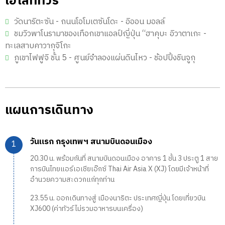
ไฮไลท์ทัวร์
วัดนาริตะซัน - ถนนโอโมเตซันโดะ - อิออน มอลล์
ชมวิวพาโนรามาของเทือกเขาแอลป์ญี่ปุ่น “ฮาคุบะ อิวาตาเกะ -
ทะเลสาบคาวากุจิโกะ
ภูเขาไฟฟูจิ ชั้น 5 - ศูนย์จำลองแผ่นดินไหว - ช้อปปิ้งชินจูกุ
แผนการเดินทาง
วันแรก กรุงเทพฯ สนามบินดอนเมือง
20.30 น. พร้อมกันที่ สนามบินดอนเมือง อาคาร 1 ชั้น 3 ประตู 1 สาย
การบินไทยแอร์เอเชียเอ๊กซ์ Thai Air Asia X (XJ) โดยมีเจ้าหน้าที่
อำนวยความสะดวกแก่ทุกท่าน
23.55 น. ออกเดินทางสู่ เมืองนาริตะ ประเทศญี่ปุ่น โดยเที่ยวบิน
XJ600 (ค่าทัวร์ไม่รวมอาหารบนเครื่อง)