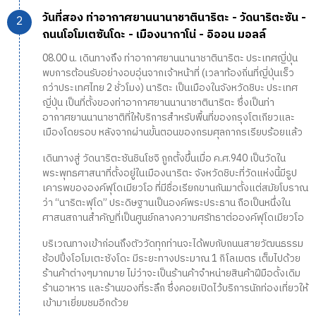
วันที่สอง ท่าอากาศยานนานาชาตินาริตะ - วัดนาริตะซัน -
ถนนโอโมเตซันโดะ - เมืองนากาโน่ - อิออน มอลล์
08.00 น. เดินทางถึง ท่าอากาศยานนานาชาตินาริตะ ประเทศญี่ปุ่น
พบการต้อนรับอย่างอบอุ่นจากเจ้าหน้าที่ (เวลาท้องถิ่นที่ญี่ปุ่นเร็ว
กว่าประเทศไทย 2 ชั่วโมง) นาริตะ เป็นเมืองในจังหวัดชิบะ ประเทศ
ญี่ปุ่น เป็นที่ตั้งของท่าอากาศยานนานาชาตินาริตะ ซึ่งเป็นท่า
อากาศยานนานาชาติที่ให้บริการสำหรับพื้นที่ของกรุงโตเกียวและ
เมืองโดยรอบ หลังจากผ่านขั้นตอนของกรมศุลกากรเรียบร้อยแล้ว
เดินทางสู่ วัดนาริตะซันชินโชจิ ถูกตั้งขึ้นเมื่อ ค.ศ.940 เป็นวัดใน
พระพุทธศาสนาที่ตั้งอยู่ในเมืองนาริตะ จังหวัดชิบะที่วัดแห่งนี้มีรูป
เคารพขององค์ฟุโดเมียวโอ ที่มีชื่อเรียกขานกันมาตั้งแต่สมัยโบราณ
ว่า “นาริตะฟุโด” ประดิษฐานเป็นองค์พระประธาน ถือเป็นหนึ่งใน
ศาสนสถานสำคัญที่เป็นศูนย์กลางความศรัทธาต่อองค์ฟุโดเมียวโอ
บริเวณทางเข้าก่อนถึงตัววัดทุกท่านจะได้พบกับถนนสายวัฒนธรรม
ช้อปปิ้งโอโมเตะซังโดะ มีระยะทางประมาณ 1 กิโลเมตร เต็มไปด้วย
ร้านค้าต่างๆมากมาย ไม่ว่าจะเป็นร้านค้าจำหน่ายสินค้าฝีมือดั้งเดิม
ร้านอาหาร และร้านของที่ระลึก ซึ่งคอยเปิดไว้บริการนักท่องเที่ยวให้
เข้ามาเยี่ยมชมอีกด้วย