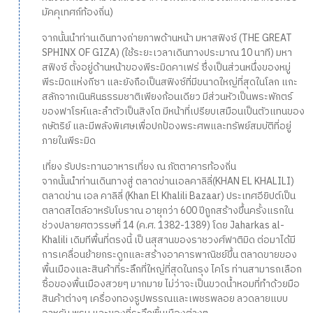
มัคคุเทศก์ท้องถิ่น)
จากนั้นนำท่านเดินทางถ่ายภาพด้านหน้า มหาสฟิงซ์ (THE GREAT
SPHINX OF GIZA) (ใช้ระยะเวลาเดินทางประมาณ 10 นาที) มหา
สฟิงซ์ ตั้งอยู่ด้านหน้าของพีระมิดคาเฟร่ ซึ่งเป็นส่วนหนึ่งของหมู่
พีระมิดแห่งกีซา และยังถือเป็นสฟิงซ์ที่มีขนาดใหญ่ที่สุดในโลก แกะ
สลักจากเนินหินธรรมชาติเพียงก้อนเดียว มีส่วนหัวเป็นพระพักตร์
ของฟาโรห์และลำตัวเป็นสิงโต มีหน้าที่เปรียบเสมือนเป็นตัวแทนของ
กษัตริย์ และมีพลังพิเศษเพื่อปกป้องพระศพและทรัพย์สมบัติที่อยู่
ภายในพีระมิด
เที่ยง รับประทานอาหารเที่ยง ณ ภัตตาคารท้องถิ่น
จากนั้นนำท่านเดินทางสู่ ตลาดข่านเอลคาลิลี่(KHAN EL KHALILI)
ตลาดข่าน เอล คาลิลี่ (Khan El Khalili Bazaar) ประเทศอียิปต์เป็น
ตลาดสไตล์อาหรับโบราณ อายุกว่า 600 ปีถูกสร้างขึ้นครั้งแรกใน
ช่วงปลายศตวรรษที่ 14 (ค.ศ. 1382-1389) โดย Jaharkas al-
Khalili เดิมทีพื้นที่ตรงนี้ เป็ นสุสานของราชวงศ์ฟาติมิด ต่อมาได้มี
การเคลื่อนย้ายกระดูกและสร้างอาคารพาณิชย์ขึ้น ตลาดขายของ
พื้นเมืองและสินค้าที่ระลึกที่ใหญ่ที่สุดในกรุง ไคโร ท่านสามารถเลือก
ซื้อของพื้นเมืองสวยๆ มากมาย ไม่ว่าจะเป็นขวดน้ำหอมที่ทำด้วยมือ
สินค้าต่างๆ เครื่องทองรูปพรรณและเพชรพลอย ลวดลายแบบ