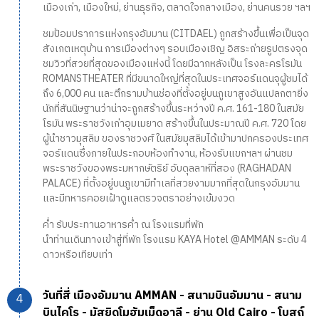
เมืองเก่า, เมืองใหม่, ย่านธุรกิจ, ตลาดใจกลางเมือง, ย่านคนรวย ฯลฯ
ชมป้อมปราการแห่งกรุงอัมมาน (CITDAEL) ถูกสร้างขึ้นเพื่อเป็นจุด
สังเกตเหตุบ้าน การเมืองต่างๆ รอบเมืองเชิญ อิสระถ่ายรูปตรงจุด
ชมวิวที่สวยที่สุดของเมืองแห่งนี้ โดยมีฉากหลังเป็น โรงละครโรมัน
ROMANSTHEATER ที่มีขนาดใหญ่ที่สุดในประเทศจอร์แดนจุผู้ชมได้
ถึง 6,000 คน และตึกรามบ้านช่องที่ตั้งอยู่บนภูเขาสูงอันแปลกตายิ่ง
นักที่สันนิษฐานว่าน่าจะถูกสร้างขึ้นระหว่างปี ค.ศ. 161-180 ในสมัย
โรมัน พระราชวังเก่าอุมเมยาด สร้างขึ้นในประมาณปี ค.ศ. 720 โดย
ผู้นำชาวมุสลิม ของราชวงศ์ ในสมัยมุสลิมได้เข้ามาปกครองประเทศ
จอร์แดนซึ่งภายในประกอบห้องทำงาน, ห้องรับแขกฯลฯ ผ่านชม
พระราชวังของพระมหากษัตริย์ อับดุลลาห์ที่สอง (RAGHADAN
PALACE) ที่ตั้งอยู่บนภูเขามีทำเลที่สวยงามมากที่สุดในกรุงอัมมาน
และมีทหารคอยเฝ้าดูแลตรวจตราอย่างเข้มงวด
ค่ำ รับประทานอาหารค่ำ ณ โรงแรมที่พัก
นำท่านเดินทางเข้าสู่ที่พัก โรงแรม KAYA Hotel @AMMAN ระดับ 4
ดาวหรือเทียบเท่า
วันที่สี่ เมืองอัมมาน AMMAN - สนามบินอัมมาน - สนาม
บินไคโร - มัสยิดโมฮัมเม็ดอาลี - ย่าน Old Cairo - โบสถ์