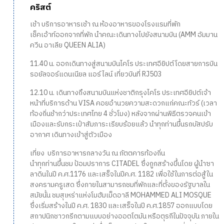
คริสต์
เช้า บริการอาหารเช้า ณ ห้องอาหารของโรงแรมที่พัก
เช็คเอ้าท์ออกจากที่พัก นำคณะเดินทางไปยังสนามบิน (AMM อัมมาน
ควีน อาเลีย QUEEN ALIA)
11.40 น. ออกเดินทางสู่สนามบินไคโร ประเทศอียิปต์โดยสายการบิน
รอยัลจอร์แดนเนียล แอร์ไลน์ เที่ยวบินที่ RJ503
12.10 น. เดินทางถึงสนามบินแห่งชาติกรุงไคโร ประเทศอียิปต์เจ้า
หน้าที่บริการด้าน VISA คอยอำนวยความสะดวกแก่คณะทัวร์ (เวลา
ท้องถิ่นช้ากว่าประเทศไทย 4 ชั่วโมง) หลังจากผ่านพิธีตรวจคนเข้า
เมืองและรับกระเป๋าสัมภาระเรียบร้อยแล้ว นำทุกท่านขึ้นรถบัสปรับ
อากาศ เดินทางเข้าสู่ตัวเมือง
เที่ยง บริการอาหารกลางวัน ณ ภัตตคารท้องถิ่น
นำทุกท่านขึ้นชม ป้อมปราการ CITADEL ซึ่งถูกสร้างขึ้นโดย ผู้นำซา
ลาดินในปี ค.ศ.1176 และเสร็จในปีค.ศ. 1182 เพื่อใช้ในการต่อสู้ใน
สงครามครูเสด ซึ่งภายในสามารถชมที่พักและที่ตั้งของรัฐบาลใน
สมัยนั้น ชมสุเหร่าแห่งโมฮัมเม็ดอาลี MOHAMMED ALI MOSQUE
ซึ่งเริ่มสร้างในปี ค.ศ. 1830 และเสร็จในปี ค.ศ.1857 ออกแบบโดย
สถาปนิกชาวกรีกตามแบบอย่างออตโตมัน หรือตุรกีในปัจจุบัน ภายใน