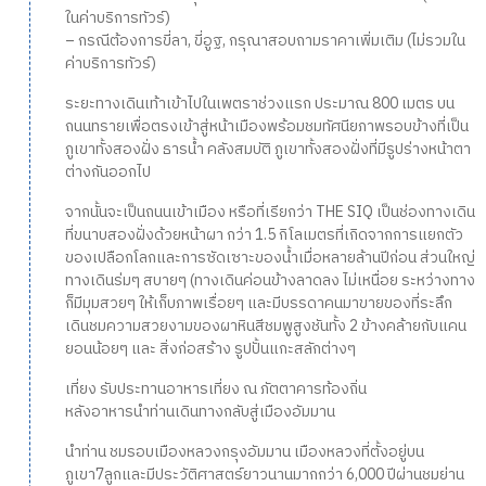
ในค่าบริการทัวร์)
– กรณีต้องการขี่ลา, ขี่อูฐ, กรุณาสอบถามราคาเพิ่มเติม (ไม่รวมใน
ค่าบริการทัวร์)
ระยะทางเดินเท้าเข้าไปในเพตราช่วงแรก ประมาณ 800 เมตร บน
ถนนทรายเพื่อตรงเข้าสู่หน้าเมืองพร้อมชมทัศนียภาพรอบข้างที่เป็น
ภูเขาทั้งสองฝั่ง ธารน้ำ คลังสมบัติ ภูเขาทั้งสองฝั่งที่มีรูปร่างหน้าตา
ต่างกันออกไป
จากนั้นจะเป็นถนนเข้าเมือง หรือที่เรียกว่า THE SIQ เป็นช่องทางเดิน
ที่ขนาบสองฝั่งด้วยหน้าผา กว่า 1.5 กิโลเมตรที่เกิดจากการแยกตัว
ของเปลือกโลกและการซัดเซาะของน้ำเมื่อหลายล้านปีก่อน ส่วนใหญ่
ทางเดินร่มๆ สบายๆ (ทางเดินค่อนข้างลาดลง ไม่เหนื่อย ระหว่างทาง
ก็มีมุมสวยๆ ให้เก็บภาพเรื่อยๆ และมีบรรดาคนมาขายของที่ระลึก
เดินชมความสวยงามของผาหินสีชมพูสูงชันทั้ง 2 ข้างคล้ายกับแคน
ยอนน้อยๆ และ สิ่งก่อสร้าง รูปปั้นแกะสลักต่างๆ
เที่ยง รับประทานอาหารเที่ยง ณ ภัตตาคารท้องถิ่น
หลังอาหารนำท่านเดินทางกลับสู่เมืองอัมมาน
นำท่าน ชมรอบเมืองหลวงกรุงอัมมาน เมืองหลวงที่ตั้งอยู่บน
ภูเขา7ลูกและมีประวัติศาสตร์ยาวนานมากกว่า 6,000 ปีผ่านชมย่าน