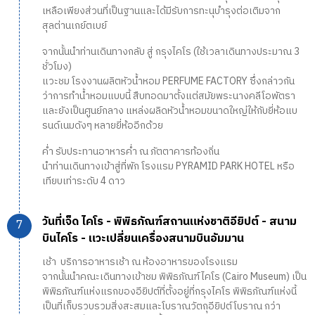
เหลือเพียงส่วนที่เป็นฐานและได้มีรับการทะนุบำรุงต่อเติมจาก
สุลต่านเกย์ตเบย์
จากนั้นนำท่านเดินทางกลับ สู่ กรุงไคโร (ใช้เวลาเดินทางประมาณ 3
ชั่วโมง)
แวะชม โรงงานผลิตหัวน้ำหอม PERFUME FACTORY ซึ่งกล่าวกัน
ว่าการทำน้ำหอมแบบนี้ สืบทอดมาตั้งแต่สมัยพระนางคลีโอพัตรา
และยังเป็นศูนย์กลาง แหล่งผลิดหัวน้ำหอมขนาดใหญ่ให้กับยี่ห้อแบ
รนด์เนมดังๆ หลายยี่ห้ออีกด้วย
ค่ำ รับประทานอาหารค่ำ ณ ภัตตาคารท้องถิ่น
นำท่านเดินทางเข้าสู่ที่พัก โรงแรม PYRAMID PARK HOTEL หรือ
เทียบเท่าระดับ 4 ดาว
วันที่เจ็ด ไคโร - พิพิธภัณฑ์สถานแห่งชาติอียิปต์ - สนาม
บินไคโร - แวะเปลี่ยนเครื่องสนามบินอัมมาน
เช้า บริการอาหารเช้า ณ ห้องอาหารของโรงแรม
จากนั้นนำคณะเดินทางเข้าชม พิพิธภัณฑ์ไคโร (Cairo Museum) เป็น
พิพิธภัณฑ์แห่งแรกของอียิปต์ที่ตั้งอยู่ที่กรุงไคโร พิพิธภัณฑ์แห่งนี้
เป็นที่เก็บรวบรวมสิ่งสะสมและโบราณวัตถุอียิปต์โบราณ กว่า