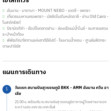
ไฮไลท์ทัวร์
อัมมาน - มาดาบา - MOUNT NEBO - เดดซี - เพตรา
เที่ยวชมมหานครเพตรา - มัสยิดโมฮัมหมัดอาลี - ย่าน Old Cairo -
โบสถ์คริสต์
ปิรามิดกีซ่า - ช้อปปิ้งตลาดข่าน - ล่องเรือแม่น้ำไนล์ - ชมการแสดง
ระบำหน้าท้อง
พิพิธภัณฑ์สถานแห่งชาติอียิปต์ - โรงงานน้ำหอม - ศูนย์ผลิตกระ
ดาษปาปิรัส
แผนการเดินทาง
วันแรก สนามบินสุวรรณภูมิ BKK - AMM อัมมาน ควีน อา
เลีย
21.00 น. พร้อมกัน ณ สนามบินสุวรรณภูมิอาคารผู้โดยสารขาออก
ระหว่างประเทศ ประเทศ ชั้น4