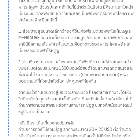
143 เมตร ปัจจุบันสูง 136 เมตร ฟาโรห์คาเฟร่เป็นลูกชายของ
ฟาโรห์คูฟูค ส่วนรูปแกะสลักหินที่มีลำตัวเป็นสิงโต มีศีรษะและใบหน้า
เป็นมนุษย์ คือสฟิงซ์ที่เชื่อว่าแกะสลักเป็นพระพักตร์ของฟาโรห์คาเฟ
ร่เจ้าของพีระมิดหลังนี้
Ω ส่วนซ้ายสุดขนาดเล็กกว่าองค์อื่น คือพีระมิดของฟาโรห์เมนคูเร
MENKAURE มีขนาดเล็กที่สุด มีความสูง 65 เมตร และมีพีระมิดของ
ราชินีอีกสามหลัง ฟาโรห์เมนคูเร คือลูกชายของฟาโรห์คาเฟร่ และ
เป็นหลานของฟาโรห์คูฟู
* (ค่าบริการไม่รวมค่าเข้าชมภายในตัวพีระมิด) ค่าใช้จ่ายในการเข้า
ชมพีระมิดโดยประมาณ 1500 ปอนด์อียิปต์โดยสามารถตัดสินใจและ
ซื้อเพิ่มได้ ณ จุดบริการจำหน่ายบัตร (รับเฉพาะบัตรเครดิต) หรือ
สอบถามได้ที่หัวหน้าทัวร์และมัคคุเทศก์ท้องถิ่น
จากนั้นนำท่านเดินทางสู่บริเวณลานชมวิว Panorama ท่านจะได้เห็น
วิวปิรามิดในมุมกว้าง และเห็นปิรามิดเรียงตัวกันทั้ง 3หลัง ให้ท่านได้
ถ่ายภาพตามอัธยาศัย หรือท่านสามารถ ขี่อูฐ ชมทิวทัศน์รอบๆโดยมี
หมู่ปีรามิดเป็นฉาก
หลัง อิสระเดินเที่ยวตามอัธยาศัย
ค่าบริการทัวร์ไม่รวมขี่อูฐ ราคาประมาณ 20 – 25 USD ต่อท่านต่อ
หนึ่งตัว หรือสามารถสอบราคาอัพเดทอีกครั้งได้ที่หัวหน้าทัวร์หรือ