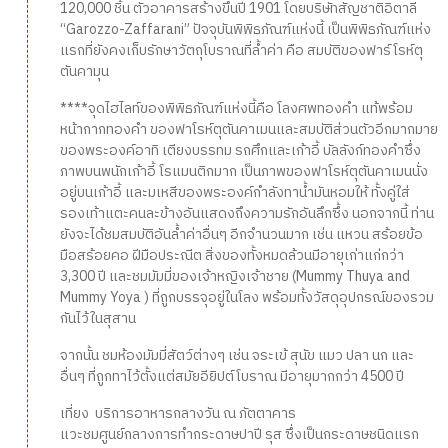
120,000 ชิ้น ตัวอาคารสร้างขึ้นปี 1901 โดยบริษัทสัญชาติอิตาลี
“Garozzo-Zaffarani” ปัจจุบันพิพิธภัณฑ์แห่งนี้ เป็นพิพิธภัณฑ์แห่ง
แรกที่ยังคงเก็บรักษาวัตถุโบราณที่ล้ำค่า คือ สมบัติของฟาร์โรห์ตุ
ตันคามุน
****จุดไฮไลท์ของพิพิธภัณฑ์แห่งนี้คือ โลงศพทองคำ แท้พร้อม
หน้ากากทองคำ ของฟาโรห์ตุตันคาเมนและสมบัติส่วนตัวอีกมากมาย
ของพระองค์อาทิ เตียงบรรทม รถศึกและเก้าอี้ บัลลังก์ทองคำซึ่ง
ภาพบนพนักเก้าอี้ โรแมนติกมาก เป็นภาพของฟาโรห์ตุตันคาเมนนั่ง
อยู่บนเก้าอี้ และมเหสีของพระองค์กำลังทาน้ำมันหอมให้ ทั้งคู่ใส่
รองเท้าแตะคนละข้างอันแสดงถึงความรักอันลึกซึ้ง นอกจากนี้ ท่าน
ยังจะได้ชมสมบัติอันล้ำค่าอื่นๆ อีกจำนวนมาก เช่น แหวน สร้อยข้อ
มือสร้อยคอ ฝีมือประณีต สิ่งของทั้งหมดล้วนมีอายุเก่าแก่กว่า
3,300 ปี และชมมัมมี่ของเจ้าหญิงเจ้าชาย (Mummy Thuya and
Mummy Yoya ) ที่ถูกบรรจุอยู่ในโลง พร้อมทั้งวัสดุอุปกรณ์ของรวม
กันไว้ในสุสาน
จากนั้น ชมห้องมัมมี่สัตว์ต่างๆ เช่น จระเข้ สุนัข แมว ปลา นก และ
อื่นๆ ที่ถูกทาไว้ตั้งแต่สมัยอียิปต์โบราณ มีอายุมากกว่า 4500 ปี
เที่ยง บริการอาหารกลางวัน ณ ภัตตาคาร
แวะชมศูนย์กลางการทำกระดาษปาปี รุส ซึ่งเป็นกระดาษชนิดแรก