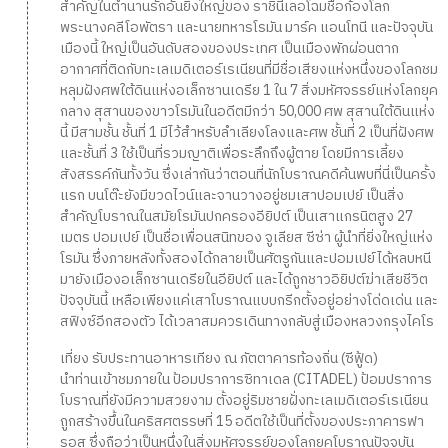
สำคัญในตำนานรักอันยิ่งใหญ่ของ ราชินีเลอโฉมชื่อก้องโลก
พระนางคลีโอพัตรา และนายทหารโรมัน มาร์ค แอนโทนี และปัจจุบัน
เมืองนี้ ใหญ่เป็นอันดับสองของประเทศ เป็นเมืองพักผ่อนตาก
อากาศที่ติดกับทะเลเมดิเตอร์เรเนียนที่มีชื่อเสียงแห่งหนึ่งของโลกชม
หลุมฝังศพใต้ดินแห่งอเล็กซานเดรีย 1 ใน 7 สิ่งมหัศจรรย์แห่งโลกยุค
กลาง สุสานของขาวโรมันในอดีตมีกว่า 50,000 ศพ สุสานใต้ดินแห่ง
นี้ มีสามชั้น ชั้นที่ 1 มีไว้สำหรับลำเลียงโลงและศพ ชั้นที่ 2 เป็นที่ฝังศพ
และชั้นที่ 3 ใช้เป็นที่รวมญาติเพื่อระลึกถึงผู้ตาย โดยมีการเลี้ยง
สังสรรค์กันทั้งวัน ซึ่งเล่ากันว่าตอนที่นักโบราณคดีค้นพบที่นี่เป็นครั้ง
แรก บนโต๊ะยังมีขวดไวน์และจานวางอยู่ชมเสาปอมเปย์ เป็นสิ่ง
สำคัญโบราณในสมัยโรมันปกครองอียิปต์ เป็นเสาแกรนิตสูง 27
เมตร ปอมเปย์ เป็นชื่อเพื่อนสนิทของ จูเลียส ซีซ่า ผู้นำที่ยิ่งใหญ่แห่ง
โรมัน ซึ่งภายหลังทั้งสองได้กลายเป็นศัตรูกันและปอมเปย์ได้หลบหนี
มายังเมืองอเล็กซานเดรียในอียิปต์ และได้ถูกชาวอิยิปต์ฆ่าเสียชีวิต
ปัจจุบันนี้ เหลือเพียงแค่เสาโบราณแบบกรีกตั้งอยู่อย่างโด่ดเด่น และ
สฟิงซ์อีกสองตัว ได้เวลาสมควรเดินทางกลับสู่เมืองหลวงกรุงไคโร
เที่ยง รับประทานอาหารเทียง ณ ภัตตาคารท้องถิ่น (ซีฟู้ด)
นำท่านเข้าชมภายใน ป้อมปราการซิทาเดล (CITADEL) ป้อมปราการ
โบราณที่ยังมีความสวยงาม ตั้งอยู่ริมชายฝั่งทะเลเมดิเตอร์เรเนียน
ถูกสร้างขึ้นในคริสศตรรษที่ 15 อดีตใช้เป็นที่ตั้งของประภาคารฟา
รอส ซึ่งถือว่าเป็นหนึ่งในสิ่งมหัศจรรย์ของโลกยุคโบราณปัจจุบัน