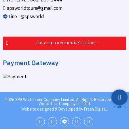
HOTLINE : 082-259-1444
spsworldtours@gmail.com
Line : @spsworld
ต้องการความช่วยเหลือ? ติดต่อเรา
Payment Gateway
2026
SPS World Tour Company Limited.
All Rights Reserved by SPS
World Tour Company Limited.
แชทกับเรา
Website designed & Developed by Fresh Digital.