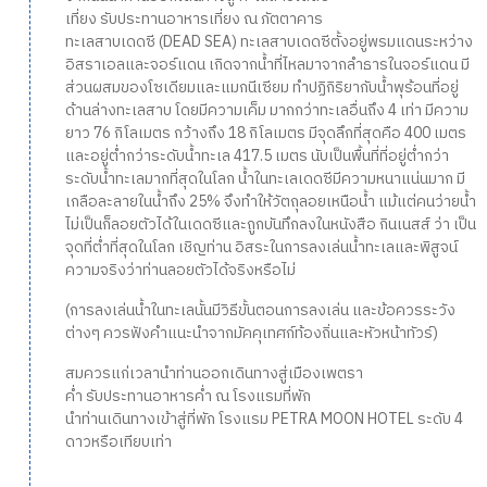
เที่ยง รับประทานอาหารเที่ยง ณ ภัตตาคาร
ทะเลสาบเดดซี (DEAD SEA) ทะเลสาบเดดซีตั้งอยู่พรมแดนระหว่าง
อิสราเอลและจอร์แดน เกิดจากน้ำที่ไหลมาจากลำธารในจอร์แดน มี
ส่วนผสมของโซเดียมและแมกนีเซียม ทำปฏิกิริยากับน้ำพุร้อนที่อยู่
ด้านล่างทะเลสาบ โดยมีความเค็ม มากกว่าทะเลอื่นถึง 4 เท่า มีความ
ยาว 76 กิโลเมตร กว้างถึง 18 กิโลเมตร มีจุดลึกที่สุดคือ 400 เมตร
และอยู่ต่ำกว่าระดับน้ำทะเล 417.5 เมตร นับเป็นพื้นที่ที่อยู่ต่ำกว่า
ระดับน้ำทะเลมากที่สุดในโลก น้ำในทะเลเดดซีมีความหนาแน่นมาก มี
เกลือละลายในน้ำถึง 25% จึงทำให้วัตถุลอยเหนือน้ำ แม้แต่คนว่ายน้ำ
ไม่เป็นก็ลอยตัวได้ในเดดซีและถูกบันทึกลงในหนังสือ กินเนสส์ ว่า เป็น
จุดที่ต่ำที่สุดในโลก เชิญท่าน อิสระในการลงเล่นน้ำทะเลและพิสูจน์
ความจริงว่าท่านลอยตัวได้จริงหรือไม่
(การลงเล่นน้ำในทะเลนั้นมีวิธีขั้นตอนการลงเล่น และข้อควรระวัง
ต่างๆ ควรฟังคำแนะนำจากมัคคุเทศก์ท้องถิ่นและหัวหน้าทัวร์)
สมควรแก่เวลานำท่านออกเดินทางสู่เมืองเพตรา
ค่ำ รับประทานอาหารค่ำ ณ โรงแรมที่พัก
นำท่านเดินทางเข้าสู่ที่พัก โรงแรม PETRA MOON HOTEL ระดับ 4
ดาวหรือเทียบเท่า