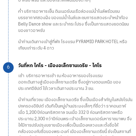
อาหรับ พรม และของที่ระลึกพื้นเมืองต่างๆ
ค่ำ บริการอาหารเย็น ดินเนอร์บนเรือล่องแม่น้ำไนล์พร้อมชม
บรรยากาศสองฝั่ง ของแม่น้ำไนล์และชมการแสดงระบำหน้าท้อง
Belly Dance show และระบำกระโปรง ซึ่งเป็นการแสดงยอดนิยม
ของชาวอาหรับ
นำท่านเดินทางเข้าสู่ที่พัก โรงแรม PYRAMID PARK HOTEL หรือ
เทียบเท่าระดับ 4 ดาว
วันที่หก ไคโร - เมืองอเล็กซานเดรีย - ไคโร
เช้า บริการอาหารเช้า ณ ห้องอาหารของโรงแรม
ออกเดินทางสู่เมืองอเล็กซานเดรีย ซึ่งอยู่ทางตอนเหนือ ของ
ประเทศอียิปต์ ใช้เวลาเดินทางประมาณ 3 ชม.
นำท่านเที่ยวชม เมืองอเล็กซานเดรีย ซึ่งเป็นเมืองสำคัญในสมัยโรมัน
ปกครองอียิปต์ เดิมทีเป็นหมู่บ้านประมงเล็กๆ ที่ชื่อว่า ราคอนดาห์
เมื่อ 1,200 ปีก่อนคริสตกาล จนเมื่อ 332 ปี ก่อนคริสตกาลหรือ
ประมาณ 2,300 กว่าปีก่อนพระเจ้าอเล็กซานเดอร์มหาราชมาพบ จึง
ให้มีการปรับปรุงขยายเมืองเพื่อเป็นเมืองหลวงและตั้งชื่อให้
คล้องจองกับชื่อของพระองค์ เมืองอเล็กซานเดรียนี้ ยังเป็นสถานที่