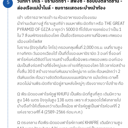
วันที่ห้า ไคโร - ปิรามิดกีซ่า - สฟิงซ์ - ช้อปปิ้งตลาดข่าน -
ล่องเรือแม่น้ำไนล์ - ชมการแสดงระบำหน้าท้อง
เช้า บริการอาหารเช้า ณ ห้องอาหารของโรงแรม
นำท่านเดินทางสู่ ที่ราบสูงกีซ่า ชมมหาพีระมิดกีซา หรือ THE GREAT
PYRAMID OF GIZA อายุกว่า 5000 ปี ที่ได้รับการยกย่องว่าเป็น 1
ใน 7 สิ่งมหัศจรรย์ของโลก เป็นชื่อเรียกของสถานที่ฝังพระศพของ
เมืองเลโทโพลิส
โบราณ (ปัจจุบันคือ ไคโร) ครอบคลุมพื้นที่ 2,000 ตร.ม. บนที่ราบสูง
ทางทิศตะวันออกเฉียงใต้ เป็นที่ตั้งของมหาปิรามิด 3 องค์ ซึ่งองค์
ฟาโรห์แห่งอียิปต์โบราณสร้างขึ้นเพื่อฝังพระศพของพระองค์เอง
นับเป็นสิ่งก่อสร้างที่ยิ่งใหญ่และเก่าแก่ที่สุดของโลก ใช้เวลาก่อสร้าง
ทั้งสิ้น 30 ปี สร้างจากแท่งหินขนาดใหญ่มาก แต่ละก้อนหนักกว่า 2
ตันหินแต่ละก้อนวางชิดติดกันแบบแนบสนิทมาก แม้แต่กระดาษก็
สอดไม่ผ่านพีระมิดกีซามีอยู่สามหลังใหญ่ๆ เรียงจากขวาไปซ้าย คือ
Ω พีระมิดของฟาโรห์คูฟู KHUFU เป็นพีระมิดที่สูงที่สุด เดิมมีความ
สูง 146 เมตร ปัจจุบันสูง 138 เมตร เพราะส่วนยอดได้พังทลายไป
บ้างจึงทำให้เตี้ยลงกว่าเดิมเล็กน้อย ฟาโรห์คูฟูเป็นฟาโรห์องค์ที่ 2
แห่งราชวงศ์ที่ 4 (2589-2566 ก่อน ค.ศ.)
Ω ตรงกลาง คือพีระมิดของฟาโรห์คาเฟร่ KHAFRE เดิมมีความสูง