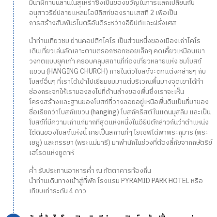
มีนาฬิกาบนลานในสุเหร่าซึ่งเป็นของขวัญในการแลกเปลี่ยนกับ
อนุสาวรีย์ปลายแหลมโอบิลิสก์ของรามเสสที่ 2 เพื่อเป็น
การสร้างสัมพันธไมตรีอันดีระหว่างอียิปต์และฝรั่งเศส
นำท่านเที่ยวชม ย่านคอปติกไคโร เป็นส่วนหนึ่งของเมืองเก่าไคโร
เดินเที่ยวเล่นลัดเลาะตามตรอกซอกซอยเล็กๆ คดเคี้ยวเหมือนเขา
วงกตแบบยุคเก่า ครอบคลุมสถานที่ท่องเที่ยวหลายแห่ง ชมโบสถ์
แขวน (HANGING CHURCH) ภายในตัวโบสถ์จะตกแต่งคล้ายๆ กับ
โบสถ์อื่นๆ ที่เราได้เข้าไปเยี่ยมชมมาแต่บริเวณพื้นบางจุดเขาได้ทำ
ช่องกระจกให้เรามองลงไปที่ด้านล่างของพื้นซึ่งเราจะเห็น
โครงสร้างและฐานของโบสถ์ที่วางลอยอยู่เหนือพื้นดินเป็นที่มาของ
ชื่อเรียกว่าโบสถ์แขวน (hanging) โบสถ์คริสต์ในแดนมุสลิม และเป็น
โบสถ์ที่มีความเก่าแก่มากที่สุดแห่งหนึ่งในอียิปต์กล่าวกันว่าตำแหน่ง
ใต้ดินของโบสถ์แห่งนี้ เคยเป็นสถานที่ๆ โยเซฟได้พาพระกุมาร (พระ
เยซู) และภรรยา (พระแม่มารี) มาพำนักในช่วงที่ต้องลี้ภัยจากกษัตริย์
เฮโรดแห่งยูดาห์
ค่ำ รับประทานอาหารค่ำ ณ ภัตตาคารท้องถิ่น
นำท่านเดินทางเข้าสู่ที่พัก โรงแรม PYRAMID PARK HOTEL หรือ
เทียบเท่าระดับ 4 ดาว