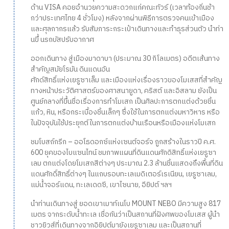
ด้าน VISA คอยอำนวยความสะดวกแก่คณะทัวร์ (เวลาท้องถิ่นช้า
กว่าประเทศไทย 4 ชั่วโมง) หลังจากผ่านพิธีการตรวจคนเข้าเมือง
และศุลกากรแล้ว รับสัมภาระกระเป๋าเดินทางและทำธุรส่วนตัว นำท่า
นขึ้ นรถบัสปรับอากาศ
ออกเดินทาง สู่เมืองมาดาบา (ประมาณ 30 กิโลเมตร) อดีตเส้นทาง
สำคัญสมัยโรมัน ดินแดนอัน
ศักด์สิทธิ์แห่งเยรูซาเล็ม และเมืองแห่งเรื่องราวของโมเสสที่สำคัญ
ทางหน้าประวัติศาสตร์ของศาสนายูดา, คริสต์ และอิสลาม ยังเป็น
ศูนย์กลางที่ขึ้นชื่อเรื่องการทำโมเสก เป็นศิลปะการตกแต่งด้วยชิ้น
แก้ว, หิน, หรือกระเบื้องชิ้นเล็กๆ ซึ่งใช้ในการตกแต่งมหาวิหาร หรือ
ในปัจจุบันใช้ประยุกต์ในการตกแต่งบ้านเรือนหรือเมืองแห่งโมเสก
ชมโบสถ์กรีก – ออโธดอกซ์แห่งเซนต์จอร์จ ถูกสร้างในราวปี ค.ศ.
600 ยุคของไบแซนไทน์ ชมภาพแผนที่ดินแดนศักดิสิทธิ์แห่งเยรูซา
เลม ตกแต่งโดยโมเสกสีต่างๆ ประมาณ 2.3 ล้านชิ้นแสดงถึงพื้นที่ดิน
แดนศักดิ์สิทธิ์ต่างๆ ในแถบรอบทะเลเมดิเตอร์เรเนียน, เยรูซาเลม,
แม่น้ำจอร์แดน, ทะเลเดดซี, เขาไซนาย, อียิปต์ ฯลฯ
นำท่านเดินทางสู่ ยอดเขาเมาท์เนโบ MOUNT NEBO มีความสูง 817
เมตร จากระดับน้ำทะเล เชื่อกันว่าเป็นสถานที่ฝังศพของโมเสส ผู้นำ
ชาวยิวส์ที่เดินทางจากอิยิปต์มายังเยรูซาเลม และเป็นสถานที่