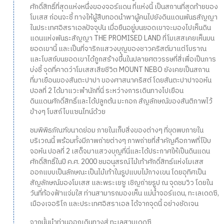
ศักดิ์สิทธิ์ที่สุดแห่งหนึ่งของจอร์แดน ที่แห่งนี้ เป็นสถานที่สุดท้ายของ
โมเสส ก่อนจะชี้ ทางให้ผู้สืบทอดนำพาผู้คนไปยังดินแดนพันธสัญญา
ในประเทศอิสราเอลปัจจุบัน เมื่อยืนอยู่บนยอดเขาจะมองไปเห็นดิน
แดนแห่งพันธะสัญญา THE PROMISED LAND ที่โมเสสเคยเห็นบน
ยอดเขานี้ และเป็นที่จาริกแสวงบุญของชาวคริสต์มาแต่โบราณ
และโบสถ์บนยอดเขาได้ถูกสร้างขึ้นในปลายศตวรรษที่สี่เพื่อเป็นการ
บ่งชี้ จุดที่คาดว่าโมเสสเสียชีวิต MOUNT NEBO ยังเคยเป็นสถาน
ที่มาเยือนของสันตะปาปา ของศาสนาคริสต์ โดยสันตะปาปาจอห์น
ปอลที่ 2 ได้มาแวะพำนักที่นี่ ระหว่างการเดินทางไปเยือน
ดินแดนศักดิ์สิทธิ์และได้ปลูกต้น มะกอก สัญลักษณ์ของสันติภาพไว้
ข้างๆ โบสถ์ไบแซนไทน์ด้วย
ชมพิพิธภัณฑ์ขนาดย่อม ภายในเก็บสิ่งของต่างๆ ที่ขุดพบภายใน
บริเวณนี้ พร้อมทั้งมีภาพถ่ายต่างๆ ภาพถ่ายที่สำคัญคือภาพที่โป๊บ
จอห์น ปอลที่ 2 เสด็จมาแสวงบุญที่นี่และได้ประกาศให้เป็นดินแดน
ศักดิ์สิทธิ์ในปี ค.ศ. 2000 ชมอนุสรณ์ไม้เท้าศักดิ์สิทธ์แห่งโมเสส
ออกแบบเป็นลักษณะเป็นไม้เท้าในรูปแบบไม้กางเขน โดยอุทิศเป็น
สัญลักษณ์ของโมเสส และพระเยซู เชิญถ่ายรูป ณ จุดชมวิว โดยใน
วันที่ท้องฟ้าแจ่มใส ท่านสามารถมองเห็น แม่น้ำจอร์แดน, ทะเลเดดซี,
เมืองเจอริโก และประเทศอิสราเอล ได้จากจุดนี้ อย่างชัดเจน
จากนั้นนำท่านออกเดินทางสู่ ทะเลสาบเดดซี