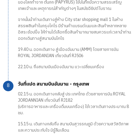
ของโลกทำจาก ต้นกก (PAPYRUS) ใช้บันทึกข้อความสรรเสริญ
เทพเจ้าและเหตุการณ์สำคัญต่างๆ ในสมัยอียิปต์โบราณ
จากนั้นนำท่านเดินทางสู่ห้าง City star shopping mall 1 ในห้าง
สรรพสินค้าในกรุงไคโร มีร้านค้าแบรนด์เนมและสินค้าหลากหลาย
อิสระช้อปปิ้ง ให้ท่านได้เลือกซื้อสินค้ามากมายสมควรแก่เวลานำท่าน
ออกเดินทางสู่สนามบินไคโร
19.40 น. ออกเดินทาง สู่เมืองอัมมาน (AMM) โดยสายการบิน
ROYAL JORDANIAN เที่ยวบินที่ RJ506
22.10 น. ถึงสนามบินเมืองอัมมาน แวะเปลี่ยนเครื่อง
วันที่แปด สนามบินอัมมาน - กรุงเทพ
02.15 น. ออกเดินทางกลับสู่ ประเทศไทย ด้วยสายการบิน ROYAL
JORDANNIAN เที่ยวบินที่ RJ182
(บริการอาหารและเครื่องดื่มบนเครื่อง) ใช้เวลาเดินทางประมาณ 8
ชม.
15.15 น. เดินทางกลับถึง สนามบินสุวรรณภูมิ ด้วยความสวัสดิภาพ
และความประทับใจ มิรู้ลืมเลือน