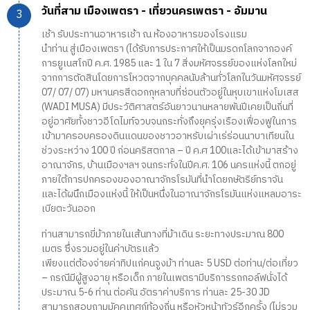
วันที่สาม เมืองเพตรา - เที่ยวนครเพตรา - อัมมาน
เช้า รับประทานอาหารเช้า ณ ห้องอาหารของโรงแรม
นำท่าน สู่เมืองเพตรา (ได้รับการประกาศให้เป็นมรดกโลกจากองค์
การยูเนสโกปี ค.ศ. 1985 และ 1 ใน 7 สิ่งมหัศจรรย์ของแห่งโลกใหม่
จากการตัดสินโดยการโหวตจากบุคคลนับล้านทั่วโลกในวันมหัศจรรย์
07/ 07/ 07) มหานครสีดอกกุหลาบที่ซ่อนตัวอยู่ในหุบเขาแห่งโมเสส
(WADI MUSA) มีประวัติศาสตร์อันยาวนานหลายพันปีเคยเป็นถิ่นที่
อยู่อาศัยทั้งชาวอีโดไมท์จวบจนกระทั่งถึงยุครุ่งเรืองเฟื่องฟูในการ
เข้ามาครอบครองดินแดนของชาวอาหรับเผ่าเร่ร่อนนาบาเทียนใน
ช่วงระหว่าง 100 ปี ก่อนคริสตกาล – ปี ค.ศ 100และได้เข้ามาสร้าง
อาณาจักร, บ้านเมืองฯลฯ จนกระทั่งในปีค.ศ. 106 นครแห่งนี้ ตกอยู่
ภายใต้การปกครองของอาณาจักรโรมันที่นำโดยกษัตริย์ทราจัน
และได้ผนึกเมืองแห่งนี้ ให้เป็นหนึ่งในอาณาจักรโรมันแห่งแหลมอาระ
เบียตะวันออก
ท่านสามารถขี่ม้าภายในเส้นทางที่ม้าเดิน ระยะทางประมาณ 800
เมตร ซึ่งรวมอยู่ในค่าบัตรแล้ว
เพียงแต่ต้องจ่ายค่าทิปแก่คนจูงม้า ท่านละ 5 USD ต่อท่าน/ต่อเที่ยว
– กรณีมีผู้สูงอายุ หรือเด็ก ภายในเพตรามีบริการรถกอล์ฟนั่งได้
ประมาณ 5-6 ท่าน ต่อคัน อัตราค่าบริการ ท่านละ 25-30 JD
สามารถสอบถามมัคคุเทศก์ท้องถิ่น หรือหัวหน้าทัวร์อีกครั้ง (ไม่รวม