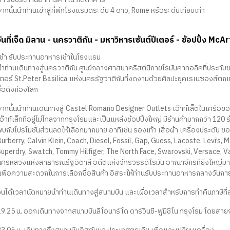
ากนั้นนำท่านเข้าสู่ที่พักโรงแรมดระดับ 4 ดาว, Rome หรือระดับเทียบเท่า
วันที่เจ็ด มิลาน - นครวาติกัน - มหาวิหารเซ้นต์ปีเตอร์ - ช้อปปิ้ง
เช้า รับประทานอาหารเช้าในโรงแรม
นำท่านเดินทางสู่นครวาติกัน ศูนย์กลางศาสนาคริสต์นิกายโรมันคาทอลิคที่ประท
เตอร์ St.Peter Basilica แห่งนครรัฐวาติกันที่งดงามด้วยศิลปะยุคเรเนซองส์ตกแ
ื่อดังก้องโลก
ากนั้นนำท่านเดินทางสู่ Castel Romano Designer Outlets เอ๊าท์เล็ตในเครือของ
อ๊าท์เล็ทที่อยู่ไม่ไกลจากกรุงโรมและเป็นแหล่งช้อปปิ้งใหญ่ มีร้านค้ามากกว่า 120
พบกับโปรโมชั่นส่วนลดให้เลือกมากมาย อาทิเช่น รองเท้า เสื้อผ้า เครื่องประดับ
Burberry, Calvin Klein, Coach, Diesel, Fossil, Gap, Guess, Lacoste, Levi’s,
Superdry, Swatch, Tommy Hilfiger, The North Face, Swarovski, Versace, Va
นครหลวงแห่งสาธารณรัฐอิตาลี อดีตแห่งจักรวรรดิโรมัน อาณาจักรที่ยิ่งใหญ่มาเม
(เพื่อความสะดวกในการเลือกซื้อสินค้า อิสระให้ท่านรับประทานอาหารกลางวันภายใ
จนได้เวลานัดหมายนำท่านเดินทางสู่สนามบิน และเผื่อเวลาสำหรับการทำคืนภาษีที่
9.25 น. ออกเดินทางจากสนามบินลีโอนาร์โด ดาร์วินชี-ฟูมิชิโน กรุงโรม โดยสายการ