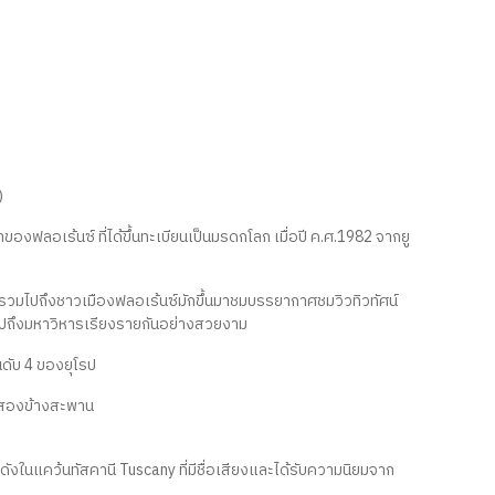
)
องฟลอเร้นซ์ ที่ได้ขึ้นทะเบียนเป็นมรดกโลก เมื่อปี ค.ศ.1982 จากยู
ยวรวมไปถึงชาวเมืองฟลอเร้นซ์มักขึ้นมาชมบรรยากาศชมวิวทิวทัศน์
ปถึงมหาวิหารเรียงรายกันอย่างสวยงาม
ดับ 4 ของยุโรป
้งสองข้างสะพาน
งดังในแคว้นทัสคานี Tuscany ที่มีชื่อเสียงและได้รับความนิยมจาก