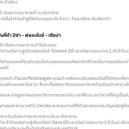
ประจำเมือง
ค่ำ รับประทานอาหารค่ำ ณ ภัตตาคาร
ากนั้นนำท่านเข้าสู่ที่พักโรงแรมระดับ 4 ดาว , Pisa หรือระดับเทียบเท่า
ันที่ห้า ปิซ่า - ฟลอเร้นซ์ - เซียน่า
เช้า รับประทานอาหารเช้าในโรงแรม
นำท่านเดินทางสู่เมืองฟลอเร้นซ์ Florence (ใช้เวลาเดินทางประมาณ 1.30 ชั่วโมง
ำท่านชมนครที่รุ่งเรืองสุดในช่วงยุคทองของศิลปะอิตาลีโดยเริ่มจากเขตเมืองเก่าข
นสโก้
-จุดชมวิว Piazza Michelangelo จุดชมวิวหลักของเมืองฟลอเร้นซ์ที่นักท่องเที่
ของเมืองแบบพาโนรามา ซึ่งจะเห็นหลังคาสีแดงของอาคารบ้านเรือนต่างๆ รวมไ
-ชมและถ่ายรูปภายนอกมหาวิหารซานตามาเรีย เดล ฟิโอเร มหาวิหารที่ใหญ่เป็นอัน
-ผ่านชมสะพานเวคคิโอ Vecchio สะพานเก่าแก่ที่มีร้านขายทองและอัญมณีอยู่ทั
กลางวัน รับประทานอาหารกลางวัน ณ ภัตตาคาร
่าย นำท่านเดินทางสู่เมืองเซียน่า Siena (ใช้เวลาเดินทางประมาณ 2 ชั่วโมง) เมือ
นักท่องเที่ยวมากเป็นอันดับต้นๆของประเทศอิตาลี