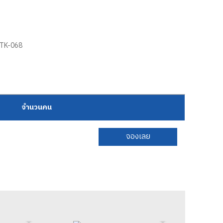
่ TK-068
จำนวนคน
จองเลย