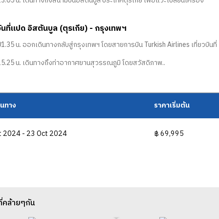
3.05 น. เดินทางถึงสนามบินอิสตันบูล ประเทศตุรเกีย เพื่อแวะเปลี่ยนเครื่อง
วันที่แปด อิสตันบูล (ตุรเกีย) - กรุงเทพฯ
1.35 น. ออกเดินทางกลับสู่กรุงเทพฯ โดยสายการบิน Turkish Airlines เที่ยวบินที
15.25 น. เดินทางถึงท่าอากาศยานสุวรรณภูมิ โดยสวัสดิภาพ..
ดินทาง
ราคาเริ่มต้น
t 2024 - 23 Oct 2024
฿ 69,995
ที่คล้ายๆกัน