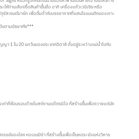
f Sighs หรือที่รู้จักกันดีในนามของสะพานถอนหายใจ เป็นเส้นทาง
ท่านเลือกซื้อสินค้าขึ้นชื่อ อาทิ เครื่องแก้วเวนีเซีย หรือ
ัตุรัสเซนต์มาร์ค เพื่อดื่มด่ำกับบรรยากาศที่แสนโรแมนติกของเกาะ
วันตามอัธยาศัย***
ญา 1 ใน 20 แคว้นของประเทศอิตาลี ตั้งอยู่ระหว่างแม่น้ำโปกับ
งเก่าที่ล้อมรอบด้วยโบสถ์ซานเปโตรนิโอ ที่สร้างขึ้นเพื่อถวายแด่นัก
ศจรรย์ของโลก หอเอนปิซ่า ที่สร้างขึ้นเพื่อเป็นหอระฆังแห่งวิหาร