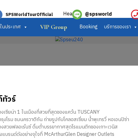
@spsworld
SPSWorldTourOfficial
ร์ในประเทศ
Booking
บริการของเรา
VIP Group
์ทัวร์
องเซียน่า 1 ในเมืองที่สวยที่สุดของแคว้น TUSCANY
วกรุงโรม ชมนครวาติกัน ถ่ายรูปกับโคลอสเซี่ยม น้ำพุเทรวี่ หอเอนปิซ่า
องสวยฟลอเร้นซ์ ดื่มด่ำบรรยากาศสุดโรแมนติกของเกาะเวนิส
ิ้งแบรนด์ดังอย่างจุใจที่ McArthurGlen Designer Outlets