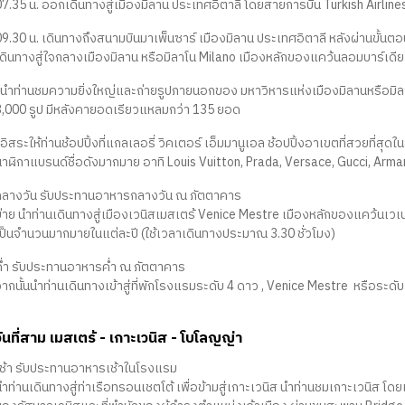
7.35 น. ออกเดินทางสู่เมืองมิลาน ประเทศอิตาลี โดยสายการบิน Turkish Airlines 
09.30 น. เดินทางถึงสนามบินมาเพ็นซาร์ เมืองมิลาน ประเทศอิตาลี หลังผ่านขั้
เดินทางสู่ใจกลางเมืองมิลาน หรือมิลาโน Milano เมืองหลักของแคว้นลอมบาร์เ
-นำท่านชมความยิ่งใหญ่และถ่ายรูปภายนอกของ มหาวิหารแห่งเมืองมิลานหรือมิลา
3,000 รูป มีหลังคายอดเรียวแหลมกว่า 135 ยอด
อิสระให้ท่านช้อปปิ้งที่แกลเลอรี่ วิคเตอร์ เอ็มมานูเอล ช้อปปิ้งอาเขตที่สวยที่สุดในอ
นาฬิกาแบรนด์ชื่อดังมากมาย อาทิ Louis Vuitton, Prada, Versace, Gucci, Arman
กลางวัน รับประทานอาหารกลางวัน ณ ภัตตาคาร
บ่าย นำท่านเดินทางสู่เมืองเวนิสเมสเตร้ Venice Mestre เมืองหลักของแคว้นเวเนโ
เป็นจำนวนมากมายในแต่ละปี (ใช้เวลาเดินทางประมาณ 3.30 ชั่วโมง)
ค่ำ รับประทานอาหารค่ำ ณ ภัตตาคาร
ากนั้นนำท่านเดินทางเข้าสู่ที่พักโรงแรมระดับ 4 ดาว , Venice Mestre หรือระดับ
วันที่สาม เมสเตร้ - เกาะเวนิส - โบโลญญ่า
เช้า รับประทานอาหารเช้าในโรงแรม
ำท่านเดินทางสู่ท่าเรือทรอนเชตโต้ เพื่อข้ามสู่เกาะเวนิส นำท่านชมเกาะเวนิส โ