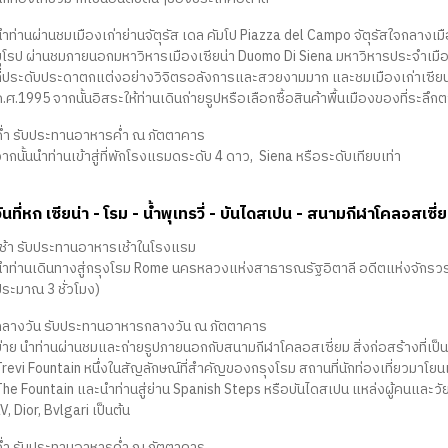
ำท่านผ่านชมเมืองเก่าย่านจัตุรัส เดล คัมโป Piazza del Campo จัตุรัสใจกลางเมืองท
ยุโรป ผ่านชมภายนอกมหาวิหารเมืองเซียน่า Duomo Di Siena มหาวิหารประจำเมือง
ที่ประดับประดาตกแต่งอย่างวิจิตรอลังการและสวยงามมาก และชมเมืองเก่าเซียน่าท
.ศ.1995 จากนั้นอิสระให้ท่านเดินถ่ายรูปหรือเลือกซื้อสินค้าพื้นเมืองของที่ระลึก
ค่ำ รับประทานอาหารค่ำ ณ ภัตตาคาร
ากนั้นนำท่านเข้าสู่ที่พักโรงแรมดระดับ 4 ดาว, Siena หรือระดับเทียบเท่า
วันที่หก เซียน่า - โรม - น้ำพุเทรวี่ - บันไดสเปน - สนามกีฬาโคลอสเซี่
เช้า รับประทานอาหารเช้าในโรงแรม
นำท่านเดินทางสู่กรุงโรม Rome นครหลวงแห่งสาธารณรัฐอิตาลี อดีตแห่งจักรวรรดิโ
ประมาณ 3 ชั่วโมง)
กลางวัน รับประทานอาหารกลางวัน ณ ภัตตาคาร
่าย นำท่านผ่านชมและถ่ายรูปภายนอกกับสนามกีฬาโคลอสเซี่ยม สิ่งก่อสร้างที่เป็น 1
Trevi Fountain หนึ่งในสัญลักษณ์ที่สำคัญของกรุงโรม สถานที่นักท่องเที่ยวมาโ
he Fountain และนำท่านสู่ย่าน Spanish Steps หรือบันไดสเปน แหล่งผู้คนและวัยรุ
V, Dior, Bvlgari เป็นต้น
ค่ำ รับประทานอาหารค่ำ ณ ภัตตาคาร