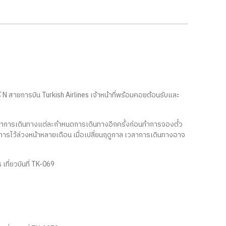
์ N สายการบิน Turkish Airlines เจ้าหน้าที่พร้อมคอยต้อนรับและ
าการเดินทางแต่ละกำหนดการเดินทางอีกครั้งก่อนทำการจองตั๋ว
การไว้ล่วงหน้าหลายเดือน เมื่อเปลี่ยนฤดูกาล เวลาการเดินทางอาจ
เที่ยวบินที่ TK-069