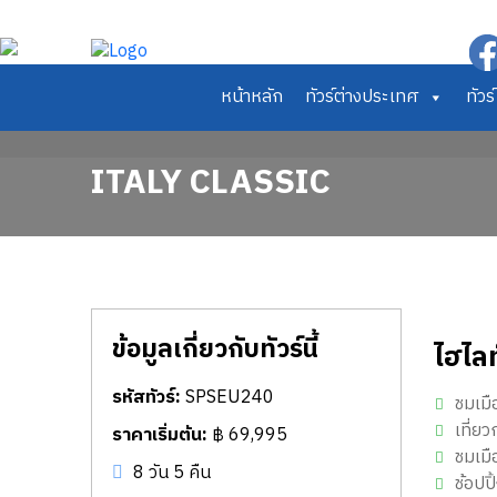
หน้าหลัก
ทัวร์ต่างประเทศ
ทัว
ITALY CLASSIC
ข้อมูลเกี่ยวกับทัวร์นี้
ไฮไลท
รหัสทัวร์:
SPSEU240
ชมเมื
เที่ย
ราคาเริ่มต้น:
฿ 69,995
ชมเมื
8 วัน 5 คืน
ช้อปป