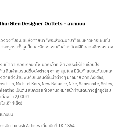
 McArthurGlen Designer Outlets - สนามบิน
ับขององค์ประมุขแห่งศาสนา “พระสันตะปาปา” ชมมหาวิหารเซนต์ปี
ต่งหรูหราทั้งรูปปั้นและจิตรกรรมอันล้ำค่าโดยฝีมือของจิตรกรเอก
แม็คอาเธอร์เกลนดีไซเนอร์เอ๊าท์เล็ต อิสระให้ท่านช้อปปิ้ง
 ร้าน สินค้าแบรนด์ชื่อดังต่างๆ จากทุกมุมโลก มีสินค้าแบรนด์เนมและ
 ของตกแต่งบ้าน พบกับแบรนด์ชั้นนำต่างๆ มากมาย อาทิ Adidas,
 Moschino, Michael Kors, New Balance, Nike, Samsonite, Sisley,
lentino เป็นต้น สมควรแก่เวลานัดหมายนำท่านเดินทางสู่กรุงโรม
ื่อกว่า 2,000 ปี
นเอ๊าท์เล็ต)
สนามบิน
บิน Turkish Airlines เที่ยวบินที่ TK-1864