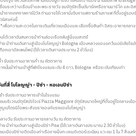
ของรัฐบาลเวนิสและที่พำนักของผู้ดำรงตำแหน่งเจ้าเมือง ผ่านชมสะพาน Bridge o
ชื่อมระหว่างเรือนจำและพระราชวัง ชมจัตุรัสเซ็นต์มาร์คหรือซานมาร์โค และอิสระให้
หน้ากากเทศกาลคาร์นิวัล ท่านอาจใช้เวลานั่งจิบกาแฟตามร้านกาแฟ ที่ตั้งอยู่รอบจ
วนิสแห่งนี้
**เพื่อความสะดวกในการเดินเที่ยวชมเมืองและเลือกซื้อสินค้า อิสระอาหารกลาง
จนได้เวลาอันสมควรนำท่านล่องเรือกลับสู่ฝั่งเมสเตร้
บ่าย นำท่านเดินทางสู่เมืองโบโลญญ่า Bologna เมืองหลวงของแคว้นเอมิเลียโรมัญ
เทือกเขาอัลเพนไพน์ (ใช้เวลาเดินทางประมาณ 2 ชั่วโมง)
ค่ำ รับประทานอาหารค่ำ ณ ภัตตาคาร
ากนั้นนำท่านเข้าสู่ที่พักโรงแรมระดับ 4 ดาว, Bologna หรือระดับเทียบเท่า
วันที่สี่ โบโลญญ่า - ปิซ่า - หอเอนปิซ่า
เช้า รับประทานอาหารเช้าในโรงแรม
ชมบริเวณจัตุรัสมัจโจเร่ Piazza Maggiore จัตุรัสขนาดใหญ่ที่ตั้งอยู่ใจกลางเมือ
บุญเปโตรนิโอพระสังฆราชองค์แรกของโบโลญญ่า
กลางวัน รับประทานอาหารกลางวัน ณ ภัตตาคาร
่าย นำท่านเดินทางสู่เมืองปิซ่า Pisa (ใช้เวลาเดินทางประมาณ 2.30 ชั่วโมง)
ชมเมืองปิซ่าอดีตเมืองท่าเรือชายฝั่งทะเลเมดิเตอร์เรเนียน แวะชม 1 ใน 7 สิ่งมหั