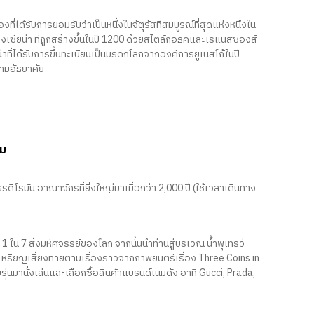
ี่ได้รับการยอมรับว่าเป็นหนึ่งในจัตุรัสที่สมบูรณ์ที่สุดแห่งหนึ่งใน
เซียน่า ที่ถูกสร้างขึ้นในปี 1200 ด้วยสไตล์กอธิคและเรแนสซองส์
ี่ได้รับการขึ้นทะเบียนเป็นมรดกโลกจากองค์การยูเนสโก้ในปี
ตามอัธยาศัย
ยม
รมัน อาณาจักรที่ยิ่งใหญ่มาเมื่อกว่า 2,000 ปี (ใช้เวลาเดินทาง
 ใน 7 สิ่งมหัศจรรย์ของโลก จากนั้นนำท่านสู่บริเวณ น้ำพุเทรวี่
ยนเหรียญเสี่ยงทายตามเรื่องราวจากภาพยนตร์เรื่อง Three Coins in
่นมานั่งเล่นและเลือกซื้อสินค้าแบรนด์เนมดัง อาทิ Gucci, Prada,