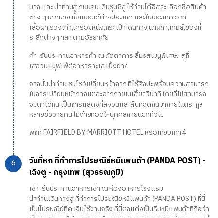
มาก และ นำท่านสู่ ถนนคนเดินชุนซีลู่ ให้ท่านได้อิสระเลือกซื้อสินค้า
ต่าง ๆ มากมาย ทั้งแบรนด์ต่างประเทศ และในประเทศ อาทิ
เสื้อผ้า,รองเท้า,เครื่องหนัง,กระเป๋าเดินทาง,นาฬิกา,เกมส์,ของที่
ระลึกต่างๆ ฯลฯ ตามอัธยาศัย
ค่ำ รับประทานอาหารค่ำ ณ ภัตตาคาร ลิ้มรสเมนูพิเศษ.. สุกี้
เสฉวน+บุฟเฟ่ต์อาหารทะเล+ปิ้งย่าง
จากนั้นนำท่าน ชมโชว์เปลี่ยนหน้ากาก ที่ใช้ศิลปะพร้อมความสามารถ
ในการเปลี่ยนหน้ากากแต่ละฉากภายในเสี้ยววินาที โดยที่ไม่สามารถ
จับตาได้ทัน เป็นการแสดงที่สงวนและสืบทอดกันมาภายในตระกูล
หลายชั่วอายุคน ไม่ถ่ายทอดให้บุคคลภายนอกทั่วไป
พักที่ FAIRFIELD BY MARRIOTT HOTEL หรือเทียบเท่า 4
วันที่หก ที่ทำการไปรษณีย์หมีแพนด้า (PANDA POST) -
เฉิงตู - กรุงเทพ (สุวรรณภูมิ)
เช้า รับประทานอาหารเช้า ณ ห้องอาหารโรงแรม
นำท่านเดินทางสู่ ที่ทำการไปรษณีย์หมีแพนด้า (PANDA POST) ที่นี่
เป็นไปรษณีย์ที่คนจีนใช้งานจริง ที่นี่ตกแต่งเป็นธีมหมีแพนด้าที่ถือว่า