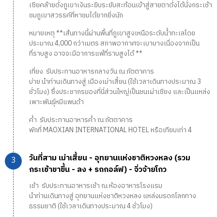
เซียคล้ายดั่งภูเขาเงินระยิบระยับสะท้อนเข้าสู่สายตาดั่งได้นั่งกระเช้า
ชมภูเขาสวรรค์ที่หาชมได้ยากยิ่งนัก
หมายเหตุ **เส้นทางนี้ผ่านพื้นที่ภูเขาสูงเหนือระดับน้ำทะเลโดย
ประมาณ 4,000 กว่าเมตร สภาพอากาศจะเบาบางเนื่องจากเป็น
ที่ราบสูง อาจจะมีอาการแพ้ที่ราบสูงได้ **
เที่ยง รับประทานอาหารกลางวัน ณ ภัตตาคาร
บ่าย นำท่านเดินทางสู่ เมืองเม่าเสี้ยน (ใช้เวลาเดินทางประมาณ 3
ชั่วโมง) ซึ่งประชากรของที่นี่ส่วนใหญ่เป็นชนเผ่าเชียง และเป็นแหล่ง
เพาะพันธุ์หมีแพนด้า
ค่ำ รับประทานอาหารค่ำ ณ ภัตตาคาร
พักที่ MAOXIAN INTERNATIONAL HOTEL หรือเทียบเท่า 4
วันที่สาม เม่าเสี้ยน - อุทยานแห่งชาติหวงหลง (รวม
กระเช้าขาขึ้น - ลง + รถกอล์ฟ) - จิ่วจ้ายโกว
เช้า รับประทานอาหารเช้า ณ ห้องอาหารโรงแรม
นำท่านเดินทางสู่ อุทยานแห่งชาติหวงหลง แหล่งมรดกโลกทาง
ธรรมชาติ (ใช้เวลาเดินทางประมาณ 4 ชั่วโมง)