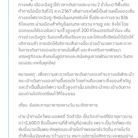
ทางกลับ เมืองเฉิงตู (ใช้เวลาเดินทางประมาณ 2 ชั่วโมง) ที่พึ่งเปิด
ทำการไปเมื่อวันที่31 ส.ค.2567 เส้นทางรถไฟนี้เป็นส่วนหนึ่งของเส้น
ทางรถไฟจากเฉิงตู-ซีหนิงในมณฑลชิงไห่ ซึ่งมีระยะทางรวม 836
กิโลเมตร ผ่านเมืองสำคัญในมณฑล เสฉวน กานซู และ ชิงไห่ โดย
ออกแบบให้รองรับความเร็วสูงสุดที่ 200 กิโลเมตรต่อชั่วโมง เส้น
ทางช่วงเฉิงตูตะวันออกถึงจิ่นเจียงกวน และไห่ตงถึงซีหนิงได้เปิดให้
บริการแล้ว การเปิดให้บริการเส้นทางนี้จะช่วยอำนวยความสะดวก
ในการเดินทางของประชาชนในพื้นที่ และส่งเสริมการพัฒนา
เศรษฐกิจและสังคมในภูมิภาคและสนับสนุนการพัฒนาภาคตะวันตก
ของประเทศในยุคใหม่
หมายเหตุ : เพื่อความสะดวกในการเดินทางของท่าน ทางบริษัทจะนำ
กระเป๋าเดินทางของท่านขึ้นรถบัส โดยท่านถือเฉพาะสิ่งของสำคัญ
และจำเป็นขึ้นรถไฟความเร็วสูงเท่านั้น รถบัสจะนำกระเป๋าเดินทาง
ของท่านไปจัดเตรียมไว้ที่โรงแรม
เที่ยง รับประทานอาหารกลางวัน ณ ภัตตาคาร
บ่าย นำท่านไหว้พระขอพรที่ วัดต้าฉือ เป็นวัดเก่าแก่ที่มีอายุยาวนาน
กว่า1,600 ปี ถือเป็นสถานที่สำคัญที่น่าสนใจ เพราะเป็นวัดที่พระถัง
ซัมจั๋งบวชเป็นพระภิกษุก่อนจะย้ายไปจำพรรษายังวัดอื่น ภายในวัด
ต้าสือนั้นเงียบสงบ กว้างขวาง เหมาะแก่การไปสักการะขอพรอย่าง