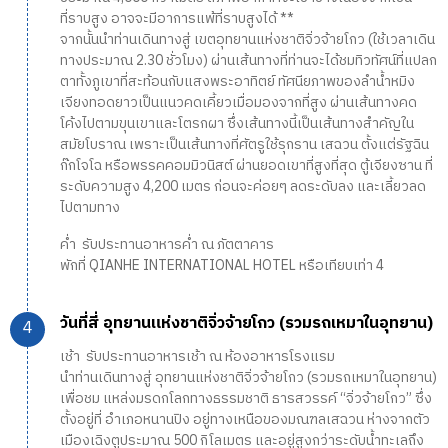
ที่ราบสูง อาจจะมีอาการแพ้ที่ราบสูงได้ **
จากนั้นนำท่านเดินทางสู่ เขตอุทยานแห่งชาติจิ่วจ้ายโกว (ใช้เวลาเดิน
ทางประมาณ 2.30 ชั่วโมง) ผ่านเส้นทางที่ท่านจะได้ชมทิวทัศน์ที่แปลก
ตาทั้งภูเขาที่สะท้อนกับแสงพระอาทิตย์ ทัศนียภาพของลำน้ำหมิง
เจียงทอดยาวเป็นแนวคดเคี้ยวเมื่อมองจากที่สูง ผ่านเส้นทางคด
โค้งไปตามขุนเขาและโตรกผา ซึ่งเส้นทางนี้เป็นเส้นทางสำคัญใน
สมัยโบราณ เพราะเป็นเส้นทางที่ศัตรูใช้รุกราน เสฉวน ตั้งแต่รัฐฉิน
ก๊กโจโฉ หรือพรรคคอมมิวนิสต์ ผ่านยอดเขาที่สูงที่สุด ตู้เจียงซาน ที่
ระดับความสูง 4,200 เมตร ก่อนจะค่อยๆ ลดระดับลง และเลี้ยวลด
ไปตามทาง
ค่ำ รับประทานอาหารค่ำ ณ ภัตตาคาร
พักที่ QIANHE INTERNATIONAL HOTEL หรือเทียบเท่า 4
วันที่สี่ อุทยานแห่งชาติจิ่วจ้ายโกว (รวมรถเหมาในอุทยาน)
เช้า รับประทานอาหารเช้า ณ ห้องอาหารโรงแรม
นำท่านเดินทางสู่ อุทยานแห่งชาติจิ่วจ้ายโกว (รวมรถเหมาในอุทยาน)
เพื่อชม แหล่งมรดกโลกทางธรรมชาติ ธารสวรรค์ “จิ่วจ้ายโกว” ซึ่ง
ตั้งอยู่ที่ อำเภอหนานปิง อยู่ทางเหนือของมณฑลเสฉวน ห่างจากตัว
เมืองเฉิงตูประมาณ 500 กิโลเมตร และอยู่สูงกว่าระดับน้ำทะเลถึง