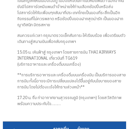
เป็นสัญลักษณ์เมืองเฉิงตู เมืองแห่งต้นกำเนิดหมีแพนด้า นอกจากนี้
ยังมีโปสการ์ดหมีแพนด้าจำหน่ายให้ท่านเลือกช้อปปิ้งหรือส่ง
โปสการ์ดให้กับเพื่อนๆกลับมาที่ประเทศไทยเป็นของที่ระลึกเป็นอีก
กิจกรรมที่ไม่ควรพลาด หรือช้อปปิ้งของฝากสุดน่ารัก เป็นของฝาก
ญาติสนิท มิตรสหาย
สมควรแก่เวลา กรุณาตรวจเช็คสัมภาระให้เรียบร้อย เพื่อเตรียมตัว
เดินทางสู่สนามบินเพื่อกลับกรุงเทพฯ
15.05 น. เหินฟ้าสู่ กรุงเทพฯ โดยสายการบิน THAI AIRWAYS
INTERNATIONAL เที่ยวบินที่ TG619
(บริการอาหารและเครื่องดื่มบนเครื่อง)
**การบริการอาหารและเครื่องดื่มบนเครื่องบิน เป็นบริการของสาย
การบิน ทั้งนี้อาจจะมีการเปลี่ยนแปลงได้ขึ้นอยู่กับนโยบายของสาย
การบิน โดยไม่ต้องเเจ้งให้ทราบล่วงหน้า**
17.20 น. ถึง ท่าอากาศยานสุวรรณภูมิ (กรุงเทพฯ) โดยสวัสดิภาพ
พร้อมความประทับใจ………