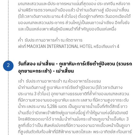
มณฑลเสฉวนและมีประชากรหนาแน่นที่สุดของ ประเทศจีน หลังจาก
ผ่านพิธีการตรวจคนเข้าเมืองแล้ว นำท่านเดินทางสู่ เมืองเม่าเสี้ยน
(ใช้เวลาเดินทางประมาณ 4 ชั่วโมง) ตั้งอยู่ทางทิศตะวันออกเฉียงใต้
ของมณฑลเสฉวนประชากร ส่วนใหญ่เป็นชนชาวเผ่าเชียง อีกทั้งยัง
และเป็นแหล่งเพาะพันธุ์หมีแพนด้าที่สำคัญของจีนแห่งหนึ่ง
ค่ำ รับประทานอาหารค่ำ ณ ภัตตาคาร
พักที่ MAOXIAN INTERNATIONAL HOTEL หรือเทียบเท่า 4
วันที่สอง เม่าเสี้ยน - ภูเขาหิมะการ์เซียต๋ากู่ปิงชวน (รวมรถ
อุทยาน+กระเช้า) - เม่าเสี้ยน
เช้า รับประทานอาหารเช้า ณ ห้องอาหารโรงแรม
นำท่านเดินทางสู่ ภูเขาหิมะการ์เซียต๋ากู่ปิงชวน (ใช้เวลาเดินทาง
ประมาณ 3 ชั่วโมง) อุทยานทางธรรมชาติที่ล้ำค่าของมณฑลเสฉวน
ที่มีความสวยงามของภูเขาหิมะและทะเลสาบ ที่มีความสูงจากระดับ
น้ำทะเลประมาณ 5,286 เมตร เป็นภูเขาธารน้ำแข็งที่ศักดิ์สิทธิ์ ชาว
บ้านเชื่อว่ามีเทพเจ้าพิทักษ์ภูเขาแห่งนี้อยู่ ทำให้ภูผาแห่งนี้ยังมิเคยมี
ใครพิชิตยอดเขาได้ จากนั้น นำท่านนั่งกระเช้าชมภูเขาน้ำแข็งหิมะ 3
ลูกที่เชื่อว่าเป็น สันหลังมังกรที่มีความงดงามฉากเบื้องหน้าเป็นภูเขา
ที่สูงชันตัดกับท้องฟ้าที่มีสีฟ้าครามสดใสและ พระอาทิตย์สะท้อนการ์