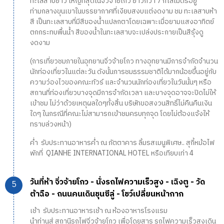
ทะเลสาบยาว ใหญ่ที่สุดในจิ่วจ้ายโกว ยาวกว่า 7 กิโลเมตรอยู่
ท่ามกลางขุนเขาในบรรยากาศที่เงียบสงบแต่งดงาม ชม ทะเลสาบห้า
สี เป็นทะเลสาบที่มีสีของน้ำแปลกตาโดยเฉพาะเมื่อยามแสงอาทิตย์
ตกกระทบพื้นน้ำ สีของน้ำในทะเลสาบจะเปล่งประกายเป็นสีรุ้งดู
งดงาม
(การเที่ยวชมภายในอุทยานจิ่วจ้ายโกว ทางอุทยานมีการจำกัดจำนวน
นักท่องเที่ยวในแต่ละวัน ดังนั้นการชมธรรมชาติได้มากน้อยขึ้นอยู่กับ
ความว่องไวของคณะทัวร์ และจำนวนนักท่องเที่ยวในวันนั้นๆ หรือ
สถานที่ท่องเที่ยวบางจุดมีการจำกัดเวลา และบางจุดอาจจะปิดไม่ให้
เข้าชม ไม่ว่าด้วยเหตุผลใดๆทั้งสิ้น บริษัทขอสงวนสิทธิ์ไม่คืนคืนเงิน
ใดๆ ในกรณีที่คณะไม่สามารถเข้าชมครบทุกจุด โดยไม่ต้องแจ้งให้
ทราบล่วงหน้า)
ค่ำ รับประทานอาหารค่ำ ณ ภัตตาคาร ลิ้มรสเมนูพิเศษ.. สุกี้หม้อไฟ
พักที่ QIANHE INTERNATIONAL HOTEL หรือเทียบเท่า 4
วันที่ห้า จิ่วจ้ายโกว - นั่งรถไฟความเร็วสูง - เฉิงตู - วัด
ต้าฉือ - ถนนคนเดินชุนซีลู่ - โชว์เปลี่ยนหน้ากาก
เช้า รับประทานอาหารเช้า ณ ห้องอาหารโรงแรม
นำท่านสู่ สถานีรถไฟจิ่วจ้ายโกว เพื่อโดยสาร รถไฟความเร็วสูงเดิน