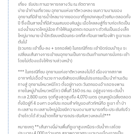
เที่ยง รับประทานอาหารกลางวัน ณ ภัตตาคาร
บ่าย นำท่านเที่ยวชม อุทยานแห่งชาติหวงหลง ชมความงามของ
อุทยานที่มีลำธารน้ำไหลมาจากยอดเขาที่ถูกปกคลุมด้วยหิมะตลอดทั้ง
ปี ซึ่งเป็นสายน้ำที่มีส่วนผสมของหินปูน เมื่อไหลลงสู่ที่ราบก่อเกิดเป็น
แอ่งน้ำขนาดใหญ่น้อย ทำให้หินปูนตกตะกอนเกาะตัวกันเป็นแอ่งเล็ก
ใหญ่มากมาย น้ำใสเรียบเหมือนกระจกที่สะท้อนภาพท้องฟ้า ภูเขาและ
ต้นไม้
(รวมกระเช้าขึ้น-ลง + รถกอล์ฟ) ในกรณีที่กระเช้าปิดซ่อมบำรุง จะ
เปลี่ยนเส้นทางการเข้าชมอุทยานเป็นการเดินเท้าแทนการนั่งกระเช้า
โดยไม่ต้องแจ้งให้ทราบล่วงหน้า)
*** ในกรณีที่ชม อุทยานแห่งชาติหวงหลงไม่ได้ เนื่องจากสภาพ
อากาศไม่เอื้ออำนวย ทางบริษัทขอเปลี่ยนโปรแกรมเป็น นำท่านเดิน
ทางสู่ อุทยานโหมวหนีโกว ตั้งอยู่ทางตะวันตกของอำเภอซงพาน
ภายในหมู่บ้านโหมวหนีโกว มีพื้นที่ 160 ตร.กม. อยู่สูงจากระดับน้ำ
ทะเล 2,800 เมตร จุดที่สูงสุดสูงถึง 4,070 เมตร อุณหภูมิเฉลี่ยตลอด
ทั้งปีอยู่ที่ 4 องศา องค์ประกอบสำคัญของทิวทัศน์คือ ภูเขา ถ้ำ ป่า
ทะเลสาบ ทะเลสาบใหญ่น้อยมีความงดงามสามารถที่จะประชันกับจิ่ว
จ้ายโกวได้ ส่วนน้ำตกก็สามารถประชันกับหวงหลงได้***
หมายเหตุ **เส้นทางนี้ผ่านพื้นที่ภูเขาสูงเหนือระดับน้ำทะเลโดย
ประมาณ 4,000 กว่าเมตร สภาพอากาศจะเบาบางเนื่องจากเป็น