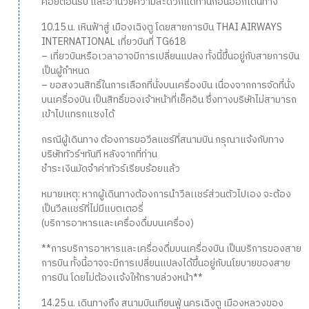
คอยต้อนรับ และอำนวยความสะดวกแด่ท่านก่อนออกเดินทาง
10.15 น. เหินฟ้าสู่ เมืองเฉิงตู โดยสายการบิน THAI AIRWAYS
INTERNATIONAL เที่ยวบินที่ TG618
– เที่ยวบินหรือเวลาอาจมีการเปลี่ยนแปลง ทั้งนี้ขึ้นอยู่กับสายการบิน
เป็นผู้กำหนด
– ขอสงวนสิทธิ์ในการเลือกที่นั่งบนเครื่องบิน เนื่องจากการจัดที่นั่ง
บนเครื่องบิน เป็นสิทธิ์ของเจ้าหน้าที่เช็คอิน ซึ่งทางบริษัทไม่สามารถ
เข้าไปแทรกแซงได้
กรณีผู้เดินทาง ต้องการขอวีลแชร์ที่สนามบิน กรุณาแจ้งกับทาง
บริษัททัวร์ฯทันที หลังจากที่ท่าน
ชำระเงินมัดจำค่าทัวร์เรียบร้อยแล้ว
หมายเหตุ: หากผู้เดินทางต้องการนำวีลเเชร์ส่วนตัวไปเอง จะต้อง
เป็นวีลแชร์ที่ไม่มีแบตเตอรี่
(บริการอาหารและเครื่องดื่มบนเครื่อง)
**การบริการอาหารและเครื่องดื่มบนเครื่องบิน เป็นบริการของสาย
การบิน ทั้งนี้อาจจะมีการเปลี่ยนแปลงได้ขึ้นอยู่กับนโยบายของสาย
การบิน โดยไม่ต้องเเจ้งให้ทราบล่วงหน้า**
14.25 น. เดินทางถึง สนามบินเทียนฟู่ นครเฉิงตู เมืองหลวงของ