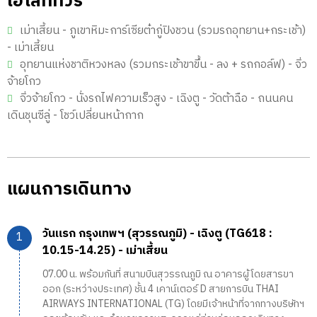
ไฮไลท์ทัวร์
เม่าเสี้ยน - ภูเขาหิมะการ์เซียต๋ากู่ปิงชวน (รวมรถอุทยาน+กระเช้า)
- เม่าเสี้ยน
อุทยานแห่งชาติหวงหลง (รวมกระเช้าขาขึ้น - ลง + รถกอล์ฟ) - จิ่ว
จ้ายโกว
จิ่วจ้ายโกว - นั่งรถไฟความเร็วสูง - เฉิงตู - วัดต้าฉือ - ถนนคน
เดินชุนซีลู่ - โชว์เปลี่ยนหน้ากาก
แผนการเดินทาง
วันแรก กรุงเทพฯ (สุวรรณภูมิ) - เฉิงตู (TG618 :
10.15-14.25) - เม่าเสี้ยน
07.00 น. พร้อมกันที่ สนามบินสุวรรณภูมิ ณ อาคารผู้โดยสารขา
ออก (ระหว่างประเทศ) ชั้น 4 เคาน์เตอร์ D สายการบิน THAI
AIRWAYS INTERNATIONAL (TG) โดยมีเจ้าหน้าที่จากทางบริษัทฯ