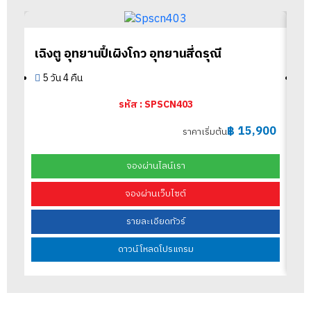
เฉิงตู อุทยานปี้เผิงโกว อุทยานสี่ดรุณี
4
5 วัน 4 คืน
รหัส : SPSCN403
฿
15,900
ราคาเริ่มต้น
จองผ่านไลน์เรา
จองผ่านเว็บไซต์
รายละเอียดทัวร์
ดาวน์โหลดโปรแกรม