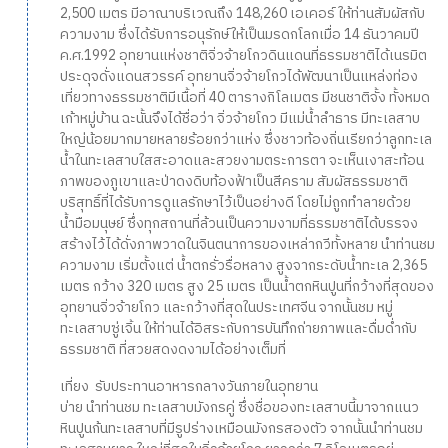
2,500 เมตร มีอาณาบริเวณถึง 148,260 เอเคอร์ ให้ท่านสัมผัสกับ
ความงาม ซึ่งได้รับการอนุรักษ์ให้เป็นมรดกโลกเมื่อ 14 ธันวาคมปี
ค.ศ.1992 อุทยานแห่งชาติจิ่วจ้ายโกวดินแดนที่ธรรมชาติได้เนรมิต
ประดุจดั่งแดนสวรรค์ อุทยานจิ่วจ้ายโกวได้พัฒนาเป็นแหล่งท่อง
เที่ยวทางธรรมชาติมีเนื้อที่ 40 ตารางกิโลเมตร มีชนชาติจั้ง ทั้งหมด
เก้าหมู่บ้าน ฉะนั้นจึงได้ชื่อว่า จิ่วจ้ายโกว มีแม่น้ำลำธาร มีทะเลสาบ
ใหญ่น้อยมากมายหลายร้อยกว่าแห่ง ซึ่งชาวท้องถิ่นเรียกว่าลูกทะเล
น้ำในทะเลสาบใสสะอาดและสวยงามตระการตา จะเห็นเงาสะท้อน
ภาพของภูเขาและป่าดงดิบท้องฟ้าเป็นสีคราม สัมผัสธรรมชาติ
บริสุทธิ์ที่ได้รับการดูแลรักษาไว้เป็นอย่างดี โดยไม่ถูกทำลายด้วย
น้ำมือมนุษย์ ซึ่งทุกสถานที่ล้วนเป็นความงามที่ธรรมชาติได้บรรจง
สร้างไว้ได้ดั่งภาพวาดในจินตนาการของเหล่ากวีทั้งหลาย นำท่านชม
ความงาม เริ่มตั้งแต่ น้ำตกรั่วรื่อหลาง สูงจากระดับน้ำทะเล 2,365
เมตร กว้าง 320 เมตร สูง 25 เมตร เป็นน้ำตกหินปูนที่กว้างที่สุดของ
อุทยานจิ่วจ้ายโกว และกว้างที่สุดในประเทศจีน จากนั้นชม หมู่
ทะเลสาบซู่เจิ้น ให้ท่านได้อิสระกับการบันทึกถ่ายภาพและดื่มด่ำกับ
ธรรมชาติ ที่สวยสดงดงามได้อย่างเต็มที่
เที่ยง รับประทานอาหารกลางวันภายในอุทยาน
บ่าย นำท่านชม ทะเลสาบมังกรคู่ ซึ่งชื่อของทะเลสาบนี้มาจากแนว
หินปูนก้นทะเลสาบที่มีรูปร่างเหมือนมังกรสองตัว จากนั้นนำท่านชม