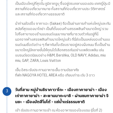
เป็นเมืองใหญ่ที่สุดใน ภูมิภาคจูบุ ซึ่งอยู่ตรงกลางของประเทศญี่ปุ่น มี
สถานที่ท่องเที่ยวมากมาย ทั้งสถานที่ท่องเที่ยวทางประวัติศาสตร์
และสถานที่ท่องเที่ยวทางธรรมชาติ
นำท่านช้อปปิ้ง ซาคาเอะ (Sakae) ถือเป็นย่านการค้าแห่งใหญ่และทัน
สมัยที่สุดของนาโกย่า เป็นที่ตั้งของห้างสรรพสินค้าขนาดใหญ่ รวม
ไปถึงสาขาของร้านแบรนด์เนมมากมายที่มารวมตัวกันอยู่ที่นี่
นอกจากห้างสรรพสินค้าขนาดใหญ่แล้ว ที่นี่ยังเป็นแหล่งของร้านแบ
รนด์เนมชื่อดังต่าง ๆ ที่พากันตั้งเรียงรายอยู่สองฝั่งถนน ซึ่งเป็นร้าน
ขนาดใหญ่มีหลายชั้นให้คุณได้เลือกสรรกันอย่างเพลิดเพลิน เช่น
แบรนด์ยอดนิยมอย่าง H&M, Bershka, OLD NAVY, Adidas, miu
miu, GAP, ZARA, Louis Vuitton
เย็น อิสระรับประทานอาหารเย็น ตามอัธยาศัย
ที่พัก NAGOYA HOTEL AREA หรือ เทียบเท่าระดับ 3 ดาว
วันที่สาม หมู่บ้านชิราคาวาโกะ - เมืองทาคายาม่า - เมือง
เก่าทาคายาม่า - สะพานนากะบาชิ - ผ่านชมทาคายาม่า จิ
นยะ - เมืองมัตสึโมโต้ - แช่น้ำแร่ธรรมชาติ
เช้า รับประทานอาหารเช้า ณ ห้องอาหารของโรงแรม (มื้อที่ 2)