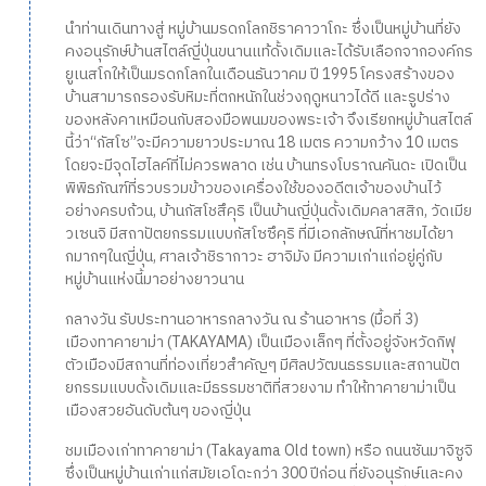
นำท่านเดินทางสู่ หมู่บ้านมรดกโลกชิราคาวาโกะ ซึ่งเป็นหมู่บ้านที่ยัง
คงอนุรักษ์บ้านสไตล์ญี่ปุ่นขนานแท้ดั้งเดิมและได้รับเลือกจากองค์กร
ยูเนสโกให้เป็นมรดกโลกในเดือนธันวาคม ปี 1995 โครงสร้างของ
บ้านสามารถรองรับหิมะที่ตกหนักในช่วงฤดูหนาวได้ดี และรูปร่าง
ของหลังคาเหมือนกับสองมือพนมของพระเจ้า จึงเรียกหมู่บ้านสไตล์
นี้ว่า“กัสโซ”จะมีความยาวประมาณ 18 เมตร ความกว้าง 10 เมตร
โดยจะมีจุดไฮไลค์ที่ไม่ควรพลาด เช่น บ้านทรงโบราณคันดะ เปิดเป็น
พิพิธภัณฑ์ที่รวบรวมข้าวของเครื่องใช้ของอดีตเจ้าของบ้านไว้
อย่างครบถ้วน, บ้านกัสโชสึคุริ เป็นบ้านญี่ปุ่นดั้งเดิมคลาสสิก, วัดเมีย
วเซนจิ มีสถาปัตยกรรมแบบกัสโซซึคุริ ที่มีเอกลักษณ์ที่หาชมได้ยา
กมากๆในญี่ปุ่น, ศาลเจ้าชิรากาวะ ฮาจิมัง มีความเก่าแก่อยู่คู่กับ
หมู่บ้านแห่งนี้มาอย่างยาวนาน
กลางวัน รับประทานอาหารกลางวัน ณ ร้านอาหาร (มื้อที่ 3)
เมืองทาคายาม่า (TAKAYAMA) เป็นเมืองเล็กๆ ที่ตั้งอยู่จังหวัดกิฟุ
ตัวเมืองมีสถานที่ท่องเที่ยวสำคัญๆ มีศิลปวัฒนธรรมและสถานปัต
ยกรรมแบบดั้งเดิมและมีธรรมชาติที่สวยงาม ทำให้ทาคายาม่าเป็น
เมืองสวยอันดับต้นๆ ของญี่ปุ่น
ชมเมืองเก่าทาคายาม่า (Takayama Old town) หรือ ถนนซันมาจิซูจิ
ซึ่งเป็นหมู่บ้านเก่าแก่สมัยเอโดะกว่า 300 ปีก่อน ที่ยังอนุรักษ์และคง