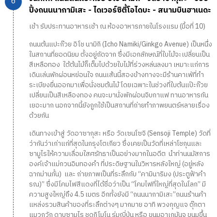
ปิ้งถนนนากามิเสะ - ไดเวอร์ซิตี้โอไดบะ - สนามบินฮาเนดะ
เช้า รับประทานอาหารเช้า ณ ห้องอาหารภายในโรงแรม (มื้อที่ 10)
ถนนต้นแปะก๊วย อิโช นามิกิ (Icho Namiki/Ginkgo Avenue) เป็นหนึ่ง
ในสถานที่ยอดนิยม ตั้งอยู่ถัดจาก ซึ่งมีเอกลักษณ์ที่ใบไม้จะเปลี่ยนเป็น
สีเหลือทอง ใต้ต้นไม้ก็เต็มไปด้วยใบไม้ที่ร่วงหล่นลงมา เหมาะแก่การ
เดินเล่นพักผ่อนหย่อนใจ ถนนเส้นนี้สองข้างทางจะมีร้านคาเฟ่ที่ทำ
ระเบียงยื่นออกมาเพื่อนั่งชมต้นไม้ โดยเฉพาะในช่วงที่ใบต้นแป๊ะก๊วย
เปลี่ยนเป็นสีเหลืองทอง คนจะมานั่งพักผ่อนจิบกาแฟ ทานอาหารกัน
เยอะมาก นอกจากนี้ยังถูกใช้เป็นสถานที่ถ่ายทำภาพยนตร์หลายเรื่อง
ด้วยกัน
เดินทางเข้าสู่ วัดอาซากุสะ หรือ วัดเซนโซจิ (Sensoji Temple) วัดที่
ว่ากันว่าเก่าแก่ที่สุดในกรุงโตเกียว ซึ่งเคยเป็นวัดที่เหล่าโชกุนและ
ซามูไรให้ความเลื่อมใสศรัทธาเป็นอย่างมากในอดีต นำท่านนมัสการ
องค์เจ้าแม่กวนอิมทองคำ ที่ประดิษฐานในวิหารหลังใหญ่ (อยู่หลัง
ฉากม่านกั้น) และ ถ่ายภาพเป็นที่ระลึกกับ “คามินาริมง (ประตูฟ้าคำ
รณ)” ซึ่งมีโคมไฟสีแดงที่ได้ชื่อว่าเป็น “โคมไฟที่ใหญ่ที่สุดในโลก” มี
ความสูงใหญ่ถึง 4.5 เมตร อีกทั้งยังมี “ถนนนากามิเสะ”ถนนร้านค้า
แหล่งรวมสินค้าของที่ระลึกต่างๆ มากมาย อาทิ พวงกุญแจ ตุ๊กตา
แมวกวัก ดาบซามูไร ชุดกิโมโน ร่มญี่ปุ่น หรือ ขนมอาเกมันจู ขนมขึ้น