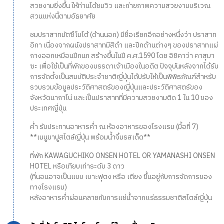
สวยงามยิ่งขึ้น ให้ท่านได้ชมวิว และถ่ายภาพความสวยงามบริเวณ
สวนแห่งนี้ตามอัธยาศัย
ชมปราสาทมัตซึโมโต้ (ด้านนอก) มีชื่อเรียกอีกอย่างหนึ่งว่า ปราสาท
อีกา เนื่องจากผนังปราสาทมีสีดำ และปีกด้านต่างๆ ของปราสาทแผ่
กางออกเหมือนปีกนก สร้างขึ้นในปี ค.ศ.1590 โดย อิชิคาว่า คาสุมา
ซะ เพื่อใช้เป็นที่พักของบรรดาเจ้าเมืองในอดีต ปัจจุบันหลังจากได้รับ
การจัดตั้งเป็นสมบัติประจำชาติญี่ปุ่นได้ปรับให้เป็นพิพิธภัณฑ์สำหรับ
รวบรวมข้อมูลประวัติศาสตร์ของญี่ปุ่นและประวัติศาสตร์ของ
จังหวัดนากาโน่ และเป็นปราสาทที่มีความสวยงามติด 1 ใน 10 ของ
ประเทศญี่ปุ่น
ค่ำ รับประทานอาหารค่ำ ณ ห้องอาหารของโรงแรม (มื้อที่ 7)
**เมนูขาปูสไตล์ญี่ปุ่น พร้อมน้ำจิ้มรสเด็ด**
ที่พัก KAWAGUCHIKO ONSEN HOTEL OR YAMANASHI ONSEN
HOTEL หรือเทียบเท่าระดับ 3 ดาว
(ที่นอนอาจเป็นแบบ เบาะฟุตง หรือ เตียง ขึ้นอยู่กับการจัดการของ
ทางโรงแรม)
หลังอาหารค่ำผ่อนคลายกับการแช่น้ำจากแร่ธรรมชาติสไตล์ญี่ปุ่น