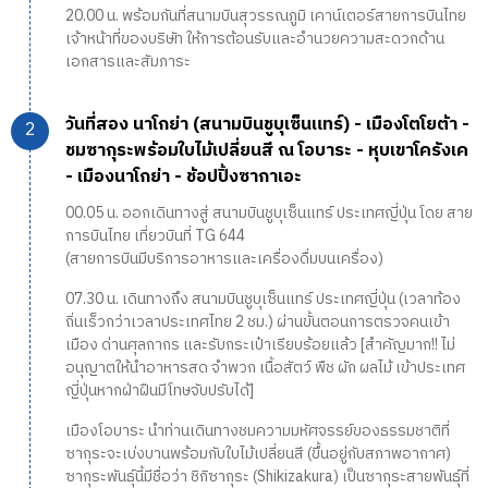
20.00 น. พร้อมกันที่สนามบินสุวรรณภูมิ เคาน์เตอร์สายการบินไทย
เจ้าหน้าที่ของบริษัท ให้การต้อนรับและอำนวยความสะดวกด้าน
เอกสารและสัมภาระ
วันที่สอง นาโกย่า (สนามบินชูบุเซ็นแทร์) - เมืองโตโยต้า -
ชมซากุระพร้อมใบไม้เปลี่ยนสี ณ โอบาระ - หุบเขาโครังเค
- เมืองนาโกย่า - ช้อปปิ้งซากาเอะ
00.05 น. ออกเดินทางสู่ สนามบินชูบุเซ็นแทร์ ประเทศญี่ปุ่น โดย สาย
การบินไทย เที่ยวบินที่ TG 644
(สายการบินมีบริการอาหารและเครื่องดื่มบนเครื่อง)
07.30 น. เดินทางถึง สนามบินชูบุเซ็นแทร์ ประเทศญี่ปุ่น (เวลาท้อง
ถิ่นเร็วกว่าเวลาประเทศไทย 2 ชม.) ผ่านขั้นตอนการตรวจคนเข้า
เมือง ด่านศุลกากร และรับกระเป๋าเรียบร้อยแล้ว [สำคัญมาก!! ไม่
อนุญาตให้นำอาหารสด จำพวก เนื้อสัตว์ พืช ผัก ผลไม้ เข้าประเทศ
ญี่ปุ่นหากฝ่าฝืนมีโทษจับปรับได้]
เมืองโอบาระ นำท่านเดินทางชมความมหัศจรรย์ของธรรมชาติที่
ซากุระจะเบ่งบานพร้อมกับใบไม้เปลี่ยนสี (ขึ้นอยู่กับสภาพอากาศ)
ซากุระพันธุ์นี้มีชื่อว่า ชิกิซากุระ (Shikizakura) เป็นซากุระสายพันธุ์ที่