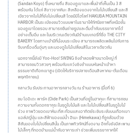
(Sandan Koyo) ซึ่งหมายถึง สีของภูเขาและพื้นป่าที่เห็นเป็น 3 สี
พร้อมกัน ได้แก่ สีขาวจากหิมะ สีเหลืองแดงจากใบไม้เปลี่ยนสี และสี
เขียวจากใบไม้ที่ยังไม่เปลี่ยนสี โดยมีมีไฮไลท์ HAKUBA MOUNTAIN
HARBOR เป็นระเบียงชมวิวแบบพาโนรามาให้ทัศนียภาพที่เหนือชั้น
ของภูเขาโดยรอบ สามารถยืนถ่ายรูปและดื่มด่ำกับบรรยากาศได้
อย่างเต็มอิ่ม และในบริเวณเดียวกันมีร้านเบเกอรี่ที่ชื่อ THE CITY
BAKERY โดยทางเข้ามีที่นั่งบนระเบียง สามารถเพลิดเพลินไปกับการ
จิบเครื่องดื่มอุ่นๆ และมองดูใบไม้เปลี่ยนสีในเวลาเดียวกัน
นอกจากนี้ยังมี Yoo-Hoo! SWING ชิงช้าลอยฟ้าขนาดใหญ่ ที่
สามารถชมวิวสวยๆ พร้อมกับแกว่งชิงช้าแบบหันหน้าเข้าหา
ธรรมชาติเทือกเขาสูง (เปิดให้บริการปลายเดือนสิงหาคม-ต้นเดือน
พฤศจิกายน)
กลางวัน รับประทานอาหารกลางวัน ณ ร้านอาหาร (มื้อที่ 6)
ชม โออิเดะ พาร์ค (Oide Park) เป็นสวนที่อยู่ในฮาคุบะ ที่สามารถชม
ความงามทั้งดอกซากุระในฤดูใบไม้ผลิ และใบไม้เปลี่ยนสีในฤดูใบไม้
ร่วง ภาพวิวยอดเขาหิมะที่สะท้อนแสงอาทิตย์ระยิบระยับบนเทือกเขา
แอล์ปญี่ปุ่น และสีฟ้าของแม่น้ำ ฮิเมะ (Himekawa) ที่ถูกล้อมด้วย
สีสันของใบไม้เปลี่ยนสีนั้น เป็นภาพทิวทัศน์ที่งดงาม อีกทั้งยังมีสะพาน
ไม้เล็กๆ ที่ทอดข้ามแม่น้ำกับอาคารเก่า ช่วยเพิ่มบรรยากาศให้