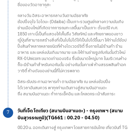
ชื่อของวัดอาซากุสะ
กลางวัน อิสระอาหารกลางวันตามอัธยาศัย
ช้อปปิ้งจุใจ โอไดบะ (Odaiba) เป็นเกาะรวมศูนย์กลางความบันเทิง
ย่านเมืองใหม่ที่เกิดจากการถมทะเลขึ้นมาเป็นเกาะ ตั้งแต่ปี ค.ศ.
1850 เกาะนี้เป็นที่แสดงให้เห็นถึง วิสัยทัศน์ และศักยภาพของชาว
ญี่ปุ่นที่สามารถสร้างสิ่งที่เป็นไปไม่ได้ให้เป็นไปได้ขึ้นมา ให้ท่านได้ช้อป
ปิ้งสินค้าหลากหลายชนิดที่ห้างไดเวอร์ซิตี้ ซึ่งภายในมีร้านค้า ร้าน
อาหาร และแหล่งบันเทิงมากมาย และให้ท่านถ่ายรูปกับกันดั้มตัวใหม่
RX-0 Unicorn ขนาดเท่าของจริง ซึ่งมีขนาดใหญ่มาก ในบริเวณห้าง
ก็จะมีร้านค้าสำหรับคอกันดั้ม อย่างกันดั้มคาเฟ่ ห้างสรรพสินค้าอค
วาซิตี้ ห้างดังของย่านนี้ที่ไม่ควรพลาด
อิสระรับประทานอาหารค่ำ ตามอัธยาศัย ณ แหล่งช้อปปิ้ง
ได้เวลาอันสมควร พาทุกท่านเดินทางสู่สนามบินฮาเนดะ
ถึง สนามบินฮาเนดะ ทำการเช็คอิน และโหลดกระเป๋าสัมภาระ
วันที่เจ็ด โตเกียว (สนามบินฮาเนดะ) - กรุงเทพฯ (สนาม
บินสุวรรณภูมิ)(TG661 : 00.20 - 04.50)
00.20 น. ออกเดินทางสู่ กรุงเทพฯ โดยสายการบินไทย เที่ยวบินที่ TG