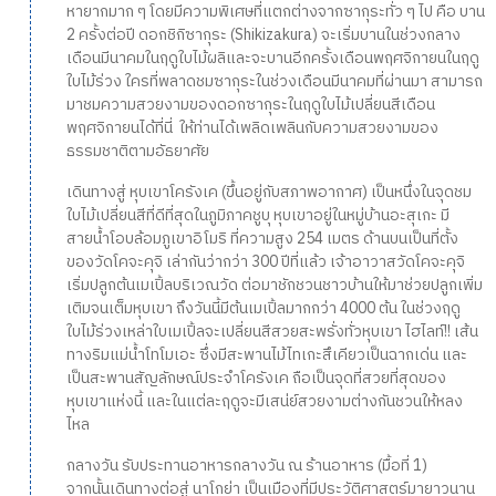
หายากมาก ๆ โดยมีความพิเศษที่แตกต่างจากซากุระทั่ว ๆ ไป คือ บาน
2 ครั้งต่อปี ดอกชิกิซากุระ (Shikizakura) จะเริ่มบานในช่วงกลาง
เดือนมีนาคมในฤดูใบไม้ผลิและจะบานอีกครั้งเดือนพฤศจิกายนในฤดู
ใบไม้ร่วง ใครที่พลาดชมซากุระในช่วงเดือนมีนาคมที่ผ่านมา สามารถ
มาชมความสวยงามของดอกซากุระในฤดูใบไม้เปลี่ยนสีเดือน
พฤศจิกายนได้ที่นี่ ให้ท่านได้เพลิดเพลินกับความสวยงามของ
ธรรมชาติตามอัธยาศัย
เดินทางสู่ หุบเขาโครังเค (ขึ้นอยู่กับสภาพอากาศ) เป็นหนึ่งในจุดชม
ใบไม้เปลี่ยนสีที่ดีที่สุดในภูมิภาคชูบุ หุบเขาอยู่ในหมู่บ้านอะสุเกะ มี
สายน้ำโอบล้อมภูเขาอิโมริ ที่ความสูง 254 เมตร ด้านบนเป็นที่ตั้ง
ของวัดโคจะคุจิ เล่ากันว่ากว่า 300 ปีที่แล้ว เจ้าอาวาสวัดโคจะคุจิ
เริ่มปลูกต้นเมเปิ้ลบริเวณวัด ต่อมาชักชวนชาวบ้านให้มาช่วยปลูกเพิ่ม
เติมจนเต็มหุบเขา ถึงวันนี้มีต้นเมเปิ้ลมากกว่า 4000 ต้น ในช่วงฤดู
ใบไม้ร่วงเหล่าใบเมเปิ้ลจะเปลี่ยนสีสวยสะพรั่งทั่วหุบเขา ไฮไลท์!! เส้น
ทางริมแม่น้ำโทโมเอะ ซึ่งมีสะพานไม้ไทเกะสึเคียวเป็นฉากเด่น และ
เป็นสะพานสัญลักษณ์ประจำโครังเค ถือเป็นจุดที่สวยที่สุดของ
หุบเขาแห่งนี้ และในแต่ละฤดูจะมีเสน่ย์สวยงามต่างกันชวนให้หลง
ไหล
กลางวัน รับประทานอาหารกลางวัน ณ ร้านอาหาร (มื้อที่ 1)
จากนั้นเดินทางต่อสู่ นาโกย่า เป็นเมืองที่มีประวัติศาสตร์มายาวนาน