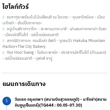
ไฮไลท์ทัวร์
ชมซากุระพร้อมใบไม้เปลี่ยนสี ณ โอบาระ - หุบเขาโครังเค - เมือง
นาโกย่า - ช้อปปิ้งซากาเอะ
หมู่บ้านชิราคาวาโกะ - สะพานนากะบาชิ - ผ่านชมทาคายาม่า จินยะ
- เมืองมัตสึโมโต้ - แช่น้ำแร่ธรรมชาติ
สถานีอิวาทาเกะ กอนโดล่า ลิฟท์ - จุดชมวิว Hakuba Mountain
Harbor+The City Bakery
Yoo Hoo! Swing - โออิเดะพาร์ค - ปราสาทมัสซึโมโต้ (ด้านนอก)
- แช่น้ำแร่ธรรมชาติ - บุฟเฟ่ ขาปู
แผนการเดินทาง
วันแรก กรุงเทพฯ (สนามบินสุวรรณภูมิ) - นาโกย่า(สนาม
บินซูบุเซ็นแทร์)(TG644 : 00.05-07.30)