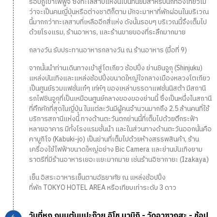
รอบภูเขาไฟฟูจิ ซึ่งทะเลสาบแห่งนี้เป็นที่นิยมสำหรับนักท่องเที่ยวไม่
ว่าจะเป็นคนญี่ปุ่นหรือต่างชาติก็ตาม มักจะมาหาที่พักผ่อนในบริเวณ
นี้มากกว่าทะเลสาบที่เหลืออีกสี่แห่ง ดังนั้นรอบๆ บริเวณนี้จึงเต็มไป
ด้วยโรงแรม, ร้านอาหาร, และร้านขายของที่ระลึกมากมาย
กลางวัน รับประทานอาหารกลางวัน ณ ร้านอาหาร (มื้อที่ 9)
จากนั้นนำท่านเดินทางเข้าสู่โตเกียว ช้อปปิ้ง ย่านชินจูกุ (Shinjuku)
แหล่งบันเทิงและแหล่งช้อปปิ้งขนาดใหญ่ใจกลางเมืองหลวงโตเกียว
เป็นศูนย์รวมแฟชั่นเก๋ๆ เท่ห์ๆ ของเหล่าบรรดาแฟชั่นนิสต้า มีสถานี
รถไฟชินจูกุที่เป็นเหมือนศูนย์กลางของของย่านนี้ ซึ่งเป็นหนึ่งในสถานี
ที่คึกคักที่สุดในญี่ปุ่น ในแต่ละวันมีผู้คนจำนวนมากถึง 2.5 ล้านคนที่ใช้
บริการสถานีแห่งนี้ ทางด้านตะวันตกย่านนี้ที่เต็มไปด้วยตึกระฟ้า
หลายอาคาร มีทั้งโรงแรมชั้นนำ และในส่วนทางด้านตะวันออกนั้นคือ
คาบูกิโจ (Kabuki-jo) เป็นย่านที่เต็มไปด้วยห้างสรรพสินค้า, ร้าน
เครื่องใช้ไฟฟ้าขนาดใหญ่อย่าง Bic Camera และย่านบันเทิงยาม
ราตรีที่มีร้านอาหารเยอะแยะมากมาย เช่นร้านอิซากายะ (Izakaya)
เย็น อิสระอาหารเย็นตามอัธยาศัย ณ แหล่งช้อปปิ้ง
ที่พัก TOKYO HOTEL AREA หรือเทียบเท่าระดับ 3 ดาว
วันที่หก ถนนต้นแปะก๊วย อิโช นามิกิ - วัดอาซากุสะ - ช้อป