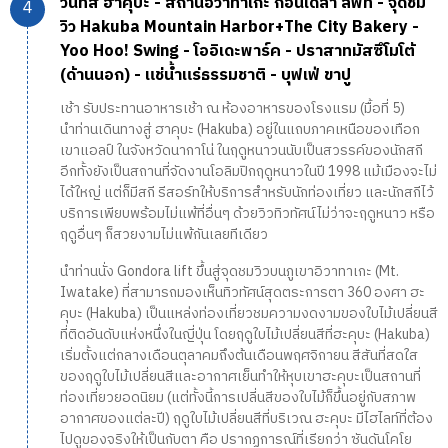
วันที่สี่ ฮาคุบะ - สถานีอิวาทาเกะ กอนโดล่า ลิฟท์ - จุดชม
วิว Hakuba Mountain Harbor+The City Bakery -
Yoo Hoo! Swing - โออิเดะพาร์ค - ปราสาทมัสซึโมโต้
(ด้านนอก) - แช่น้ำแร่ธรรมชาติ - บุฟเฟ่ ขาปู
เช้า รับประทานอาหารเช้า ณ ห้องอาหารของโรงแรม (มื้อที่ 5)
นำท่านเดินทางสู่ ฮาคุบะ (Hakuba) อยู่ในแถบภาคเหนือของเทือก
เขาแอลป์ ในจังหวัดนากาโน่ ในฤดูหนาวนนับเป็นสวรรค์ของนักสกี
อีกทั้งยังเป็นสถานที่จัดงานโอลิมปิกฤดูหนาวในปี 1998 แม้เมืองจะไม่
ได้ใหญ่ แต่ก็มีสกี รีสอร์ทให้บริการสำหรับนักท่องเที่ยว และนักสกีไว้
บริการเพียบพร้อมไม่แพ้ที่อื่นๆ ด้วยวิวทิวทัศน์ไม่ว่าจะฤดูหนาว หรือ
ฤดูอื่นๆ ก็สวยงามไม่แพ้กันเลยทีเดียว
นำท่านนั่ง Gondora lift ขึ้นสู่จุดชมวิวบนภูเขาอิวาทาเกะ (Mt.
Iwatake) ที่สามารถมองเห็นทิวทัศน์สุดตระการตา 360 องศา ฮะ
คุบะ (Hakuba) เป็นแหล่งท่องเที่ยวชมความงดงามของใบไม้เปลี่ยนสี
ที่ติดอันดับแห่งหนึ่งในญี่ปุ่น โดยฤดูใบไม้เปลี่ยนสีที่ฮะคุบะ (Hakuba)
เริ่มตั้งแต่กลางเดือนตุลาคมถึงต้นเดือนพฤศจิกายน สีสันที่สดใส
ของฤดูใบไม้เปลี่ยนสีและอากาศเย็นทำให้หุบเขาฮะคุบะเป็นสถานที่
ท่องเที่ยวยอดนิยม (แต่ทั้งนี้การเปลี่นสีของใบไม้ก็ขึ้นอยู่กับสภาพ
อากาศของแต่ละปี) ฤดูใบไม้เปลี่ยนสีที่บริเวณ ฮะคุบะ มีไฮไลท์ที่ต้อง
ไปดูของจริงให้เป็นกับตา คือ ปรากฏการณ์ที่เรียกว่า ซันดันโคโย