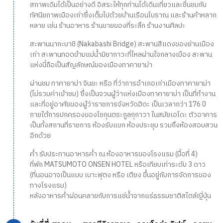
สภาพเดิมได้เป็นอย่างดี อิสระให้ทุกท่านได้เดินเที่ยวและชื่นชมกับ
ทัศนียภาพเมืองเก่าซึ่งเต็มไปด้วยบ้านเรือนโบราณ และร้านค้าหลาก
หลาย เช่น ร้านอาหาร ร้านขายของที่ระลึก ร้านงานศิลปะ
สะพานนากะบาชิ (Nakabashi Bridge) สะพานสีแดงของย่านเมือง
เก่า สะพานทอดข้ามแม่น้ำมิยากาวะที่ไหลผ่านใจกลางเมือง สะพาน
แห่งนี้ถือเป็นสัญลักษณ์ของเมืองทาคายาม่า
ผ่านชม ทาคายาม่า จินยะ หรือ ที่ว่าการอำเภอเก่าเมืองทาคายาม่า
(ไม่รวมค่าเข้าชม) ซึ่งเป็นจวนผู้ว่าแห่งเมืองทาคายาม่า เป็นที่ทำงาน
และที่อยู่อาศัยของผู้ว่าราชการจังหวัดฮิดะ เป็นเวลากว่า 176 ปี
ภายใต้การปกครองของโชกุนตระกูลกุกาวา ในสมัยเอโดะ ตัวอาคาร
เป็นทั้งสถานที่ราชการ ห้องรับแขก ห้องประชุม รวมถึงห้องสอบสวน
อีกด้วย
ค่ำ รับประทานอาหารค่ำ ณ ห้องอาหารของโรงแรม (มื้อที่ 4)
ที่พัก MATSUMOTO ONSEN HOTEL หรือเทียบเท่าระดับ 3 ดาว
(ที่นอนอาจเป็นแบบ เบาะฟุตง หรือ เตียง ขึ้นอยู่กับการจัดการของ
ทางโรงแรม)
หลังอาหารค่ำผ่อนคลายกับการแช่น้ำจากแร่ธรรมชาติสไตล์ญี่ปุ่น