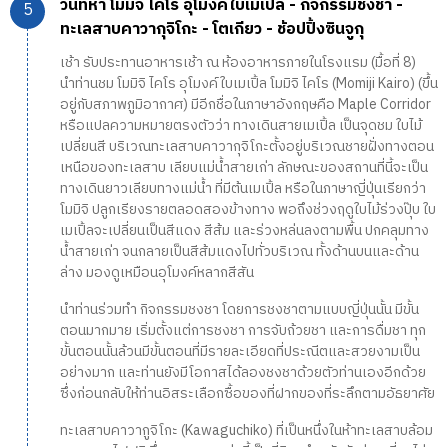
วันที่ห้า โมมิจิ ไคโร อุโมงค์ใบเมเปิ้ล - กิจกรรมชงชา -
ทะเลสาบคาวากุจิโกะ - โตเกียว - ช้อปปิ้งซินจูกุ
เช้า รับประทานอาหารเช้า ณ ห้องอาหารภายในโรงแรม (มื้อที่ 8)
นำท่านชม โมมิจิ ไคโร อุโมงค์ใบเมเปิ้ล โมมิจิ ไคโร (Momiji Kairo) (ขึ้น
อยู่กับสภาพภูมิอากาศ) มีอีกชื่อในภาษาอังกฤษคือ Maple Corridor
หรือแปลความหมายตรงตัวว่า ทางเดินสายเมเปิ้ล เป็นจุดชม ใบไม้
เปลี่ยนสี บริเวณทะเลสาบคาวากุจิโกะตั้งอยู่บริเวณชายฝั่งทางตอน
เหนือของทะเลสาบ เลียบแม่น้ำสายเก่า ลักษณะของสถานที่นี้จะเป็น
ทางเดินยาวเลียบทางแม่น้ำ ที่มีต้นเมเปิ้ล หรือในภาษาญี่ปุ่นเรียกว่า
โมมิจิ ปลูกเรียงรายตลอดสองข้างทาง พอถึงช่วงฤดูใบไม้ร่วงปุ๊บ ใบ
เมเปิ้ลจะเปลี่ยนเป็นสีแดง สีส้ม และร่วงหล่นลงตามพื้น ปกคลุมทาง
น้ำสายเก่า จนกลายเป็นสีส้มแดงไปทั่วบริเวณ ทั้งด้านบนและด้าน
ล่าง มองดูเหมือนอุโมงค์หลากสีสัน
นำท่านร่วมทำ กิจกรรมชงชา โดยการชงชาตามแบบญี่ปุ่นนั้น มีขั้น
ตอนมากมาย เริ่มตั้งแต่การชงชา การจับถ้วยชา และการดื่มชา ทุก
ขั้นตอนนั้นล้วนมีขั้นตอนที่มีรายละเอียดที่ประณีตและสวยงามเป็น
อย่างมาก และท่านยังมีโอกาสได้ลองชงชาด้วยตัวท่านเองอีกด้วย
ซึ่งก่อนกลับให้ท่านอิสระเลือกซื้อของที่ฝากของที่ระลึกตามอัธยาศัย
ทะเลสาบคาวากูจิโกะ (Kawaguchiko) ที่เป็นหนึ่งในห้าทะเลสาบล้อม