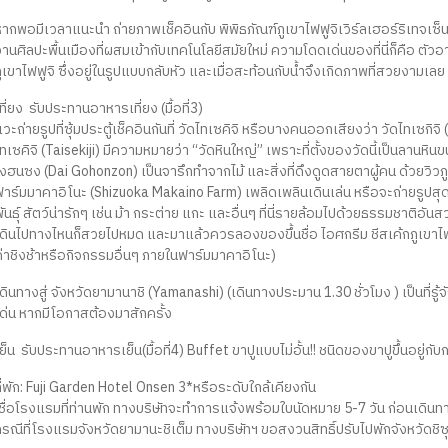
หากพอมีเวลาแนะนำ ถ่ายภาพเช็คอินกับ พิพิธภัณฑ์ภูเขาไฟฟูจิเวิร์ลเฮอร์ริเท
งานศิลปะพื้นเมืองที่ผสมเข้ากับเทคโนโลยีสมัยใหม่ ความโดดเด่นของที่นี่ก็คือ
ูเขาไฟฟูจิ ซึ่งอยู่ในรูปแบบกลับหัว และเมื่อสะท้อนกับน้ำจึงเกิดภาพที่สวยงามเลย 
ที่ยง รับประทานอาหารเที่ยง (มื้อที่3)
วะถ่ายรูปที่ซุ้มประตู้เช็คอินกันที่ วัดไทเซคิจิ หรือบางคนออกเสียงว่า วัดไทเซกิ
ทเซคิจิ (Taisekiji) มีความหมายว่า “วัดหินใหญ่” เพราะที่ตั้งของวัดนี้เป็นลานหิน
งฮนซง (Dai Gohonzon) เป็นจารึกทำจากไม้ และสิ่งที่ดึงดูดสายตาผู้คน ด้วยวิวภูเ
ฟาร์มมาคาอิโนะ (Shizuoka Makaino Farm) เพลิดเพลินเดินเล่น หรือจะถ่ายรูปสุด
ันธุ์ สัตว์น่ารักๆ เช่น ม้า กระต่าย แกะ และอื่นๆ ที่นี่รายล้อมไปด้วยธรรมชาต
เดินไปทางไหนก็สวยไปหมด และมาแล้วควรลองของขึ้นชื่อ ไอศกรีม ชีสเค้กภูเขาไฟฟู
ค่าชิงช้าหรือกิจกรรมอื่นๆ ภายในฟาร์มมาคาอิโนะ)
ดินทางสู่ จังหวัดยามานาชิ (Yamanashi) (เดินทางประมาน 1.30 ชั่วโมง ) เป็นที่
เด่น หากมีโอกาสต้องมาสักครั้ง
ย็น รับประทานอาหารเย็น(มื้อที่4) Buffet ขาปูแบบไม่อั้น!! ชนิดของขาปูขึ้นอยู่
ี่พัก: Fuji Garden Hotel Onsen 3*หรือระดับใกล้เคียงกัน
(ชื่อโรงแรมที่ท่านพัก ทางบริษัทจะทำการแจ้งพร้อมใบนัดหมาย 5-7 วัน ก่อนเดินท
กรณีที่โรงแรมจังหวัดยามานะชิเต็ม ทางบริษัทฯ ขอสงวนสิทธิ์ปรับไปพักจังหวัดชิ