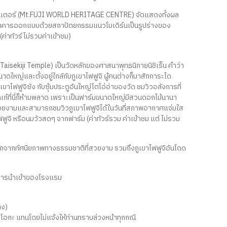
จเซ็นเตอร์ (Mt.FUJI WORLD HERITAGE CENTRE) จัดแสดงทั้งผล
 ตัวอาคารออกแบบด้วยสถาปัตยกรรมแนวโมเดิร์นเป็นรูปร่างของ
(ค่าทัวร์ไม่รวมค่าเข้าชม)
จิ (Taisekiji Temple) เป็นวัดหลักของศาสนาพุทธนิกายนิชิเร็น คำว่า
ขนาดใหญ่และตั้งอยู่ใกลักับภูเขาไฟฟูจิ ผู้คนต่างก็มาสักการะได
ขาไฟฟูจิซัง กับซุ้มประตูอันใหญ่โตโอ่อ่าของวัด ชมวิวอลังการที่
เก๋ที่นี่ก็ห้ามพลาด เพราะเป็นฟาร์มขนาดใหญ่มีสวนดอกไม้นานา
ิอันสวยงามและสามารถชมวิวภูเขาไฟฟูจิได้ในวันที่สภาพอากาศแจ่มใส
จิ หรือนมวัวสดๆ จากฟาร์ม (ค่าทัวร์รวม ค่าเข้าชม แต่ ไม่รวม
รู้จักจากทัศนียภาพทางธรรมชาติที่สวยงาม รวมถึงภูเขาไฟฟูจิอันโดด
กับการนำเข้าของโรงแรม
าง)
ซุโอกะ แทนโดยไม่แจ้งให้ท่านทราบล่วงหน้าทุกกณี