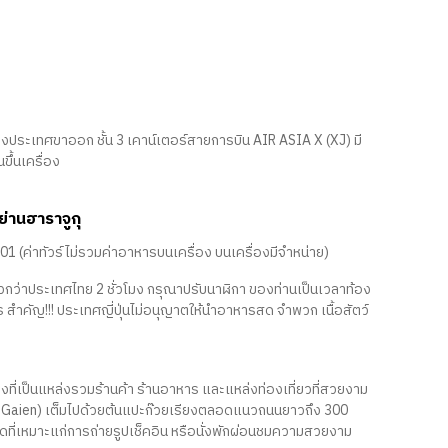
งประเทศขาออก ชั้น 3 เคาน์เตอร์สายการบิน AIR ASIA X (XJ) มี
ึ้นเครื่อง
ย่านฮาราจูกุ
J601 (ค่าทัวร์ไม่รวมค่าอาหารบนเครื่อง บนเครื่องมีจำหน่าย)
ร็วกว่าประเทศไทย 2 ชั่วโมง กรุณาปรับนาฬิกา ของท่านเป็นเวลาท้อง
สำคัญ!!! ประเทศญี่ปุ่นไม่อนุญาตให้นำอาหารสด จำพวก เนื้อสัตว์
องที่เป็นแหล่งรวมร้านค้า ร้านอาหาร และแหล่งท่องเที่ยวที่สวยงาม
Jingu Gaien) เต็มไปด้วยต้นแปะก๊วยเรียงตลอดแนวถนนยาวถึง 300
จุดที่เหมาะแก่การถ่ายรูปเช็คอิน หรือนั่งพักผ่อนชมความสวยงาม