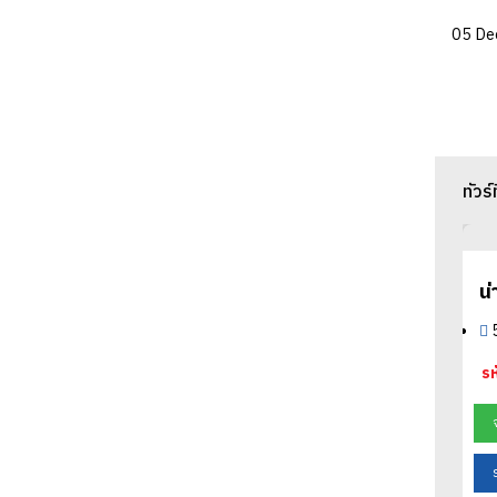
05 De
ทัวร์
ร