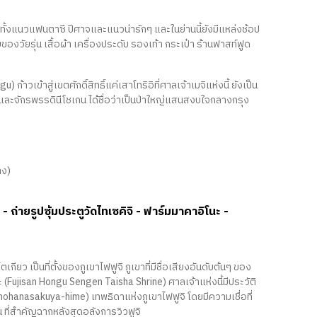
วกันทั้งแนวแฟนตาซี ปีศาจและแนวน่ารักๆ และในย่านนี้ยังมีแหล่งช้อป
งวัยรุ่น เสื้อผ้า เครื่องประดับ รองเท้า กระเป๋า ร้านฟาสท์ฟูด
าวเข้าสู่เขตศักดิ์สิทธิ์แค่เสาโทริอิที่ศาลเจ้าเมจิแห่งนี้ ยังเป็น
รดิเมจิและจักรพรรดินีโชเกน ได้ชื่อว่าเป็นป่าใหญ่แสนสงบใจกลางกรุง
าง)
ะ - ถ่ายรูปซุ้มประตูวัดไทเซคิจิ - ฟาร์มมาคาอิโนะ -
เกียว เป็นที่ตั้งของภูเขาไฟฟูจิ ภูเขาที่มีชื่อเสียงอันดับต้นๆ ของ
ะ (Fujisan Hongu Sengen Taisha Shrine) ศาลเจ้าแห่งนี้มีประวัติ
nohanasakuya-hime) เทพธิดาแห่งภูเขาไฟฟูจิ โดยมีความเชื่อที่
น ที่สำคัญฉากหลังสุดอลังการวิวฟูจิ