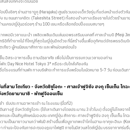
แสนสงบก็คงจะดีไม่น้อย
้อปปิ้งชิลๆ ย่านฮาราจูกุ (Harajuku) ศูนย์รวมของเด็กวัยรุ่น ที่แต่งหน้าแต่งตั
ิ้ง ณ ถนนทาเคชิตะ (Takeshita Street) ทั้งสองข้างทางเรียงรายไปด้วยร้านขายขอ
ร้านเครปญี่ปุ่นอร่อยๆ ร้าน 100 เยน หรือเลือกช้อปปิ้งแบบสบายๆ
ากพอมีเวลาแนะนำ เพลิดเพลินเดินเล่นขอพรเสริมมงคลที่ ศาลเจ้าเมจิ (Meiji Jingu) ก้
ทริอิที่ทำจากไม้ ที่ใหญ่ที่สุดในญี่ปุ่นอีกด้วย ที่นี่สร้างขึ้นเพื่ออุทิศแด่จักรพร
โตเกียว ผู้คนนิยมมาสักการะและพักผ่อนหย่อนใจ
เย็น อิสระอาหารเย็น ตามอัธยาศัย เพื่อไม่เป็นการรบกวนเวลาของท่าน
ี่พัก: Day Nice Hotel Tokyo 3* หรือระดับใกล้เคียงกัน
(ชื่อโรงแรมที่ท่านพัก ทางบริษัทจะทำการแจ้งพร้อมใบนัดหมาย 5-7 วัน ก่อนเดินท
วันที่สาม โตเกียว - จังหวัดชิซูโอกะ - ศาลเจ้าฟูจิซัง ฮงกุ เซ็นเก็น ไทฉ
จังหวัดยามานาชิ - พักฟูจิออนเซ็น
ช้า รับประทานอาหารเช้า ณ โรงแรม (มื้อที่2)
ดินทางสู่ จังหวัดชิซูโอกะ (ใช้เลาเดินทางโดยประมาณ 3 ชั่วโมง) ตั้งอยู่ไม่ไกลจากโต
ลกและเป็นสัญลักษณ์ของประเทศญี่ปุ่น สักการะ ศาลเจ้าฟูจิซัง ฮงกุ เซ็นเก็น ไทฉ
ความเป็นมายาวนานกว่าพันปี สร้างขึ้นเพื่อบูชาเทพเจ้าโคโนฮานะซาคุยะฮิเมะ (Ko
่า ท่านจะป้องกันการปะทุของภูเขาไฟฟูจิ ภายในมีสวนสไตล์ญี่ปุ่น บรรยากาศร่มรื่