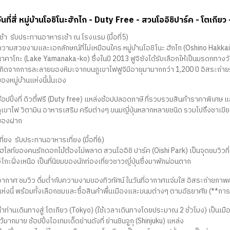
วันที่สี่ หมู่บ้านโอชิโนะฮักไก - Duty Free - สวนโออิชิปาร์ค - โตเกียว -
ช้า รับประทานอาหารเช้า ณ โรงแรม (มื้อที่5)
วามสวยงามและเอกลักษณ์ที่ไม่เหมือนใคร หมู่บ้านโอชิโนะ ฮักไก (Oshino Hakkai Vi
าคาโกะ (Lake Yamanaka-ko) ซึ่งในปี 2013 ฟูจิซังได้รับเลือกให้เป็นมรดกทางวั
เกิดจากการละลายของหิมะจากบนภูเขาไฟฟูจิมีอายุมามากกว่า 1,200 ปี อิสระถ่ายภา
องหมู่บ้านแห่งนี้นั้นเอง
้อปปิ้งที่ ดิวตี้ฟรี (Duty free) แหล่งช้อปปลอดภาษี ที่รวบรวมสินค้าราคาพิเศษ และ
ูเขาไฟ วิตามิน อาหารเสริม ครีมต่างๆ ขนมญี่ปุ่นหลากหลายชนิด รวมไปถึงชาเขียว ผล
ของฝาก
ที่ยง รับประทานอาหารเที่ยง (มื้อที่6)
ฮไลท์ของคนรักดอกไม้ต้องไม่พลาด สวนโออิชิ ปาร์ค (Oishi Park) เป็นจุดชมวิวที่สา
ิโกะฝั่งเหนือ เป็นที่นิยมของนักท่องเที่ยวชาวญี่ปุ่นซึ่งมาพักผ่อนตาก
อากาศ ชมวิว ดื่มด่ำกับความงามของทิวทัศน์ ในวันที่อากาศแจ่มใส อิสระถ่ายภาพ
ห่งนี้ พร้อมทั้งเลือกชมและซื้อสินค้าพื้นเมืองและขนมต่างๆ ตามอัธยาศัย (**การ
ำท่านเดินทางสู่ โตเกียว (Tokyo) (ใช้เวลาเดินทางโดยประมาณ 2 ชั่วโมง) เป็นเมื
ว้มากมาย ช้อปปิ้งไอเทมเด็ดย่านดังที่ ย่านชินจูกุ (Shinjuku) แหล่ง