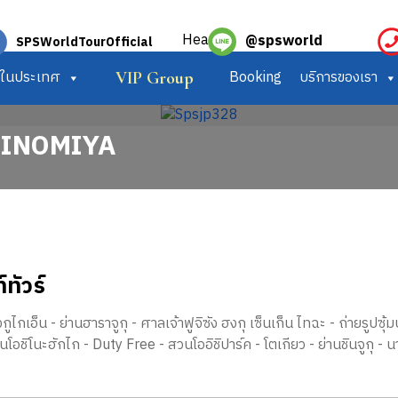
@spsworld
SPSWorldTourOfficial
ร์ในประเทศ
Booking
บริการของเรา
VIP Group
UJINOMIYA
์ทัวร์
งกูไกเอ็น - ย่านฮาราจูกุ - ศาลเจ้าฟูจิซัง ฮงกุ เซ็นเก็น ไทฉะ - ถ่ายรูปซุ
านโอชิโนะฮักไก - Duty Free - สวนโออิชิปาร์ค - โตเกียว - ย่านชินจูกุ - น