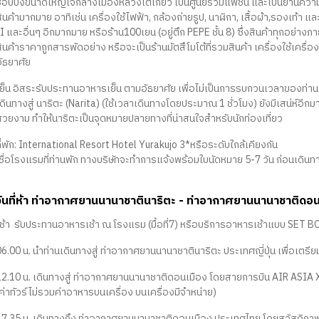
ช้อปปิ้งขนาดใหญ่ใจกลางเมืองหลวงโตเกียว เป็นศูนย์รวมแฟชั่น และเป็นย่านความเ
สินค้ามากมาย อาทิเช่น เครื่องใช้ไฟฟ้า, กล้องถ่ายรูป, นาฬิกา, เสื้อผ้า,รองเท
I และอื่นๆ อีกมากมาย หรือร้าน100เยน (อยู่ตึก PEPE ชั้น 8) ซึ่งสินค้าทุกอย่างภ
ินค้าราคาถูกสารพัดอย่าง หรือจะเป็นร้านมัตสึโมโต้ที่รวมสินค้า เครื่องใช้เครื
อัธยาศัย
เย็น อิสระรับประทานอาหารเย็น ตามอัธยาศัย เพื่อไม่เป็นการรบกวนเวลาของท่าน
ดินทางสู่ นาริตะ (Narita) (ใช้เวลาเดินทางโดยประมาณ 1 ชั่วโมง) ยังมีเสน่ห์อีกมา
สวยงาม ทำให้นาริตะเป็นจุดหมายปลายทางที่น่าสนใจสำหรับนักท่องเที่ยว
ี่พัก: International Resort Hotel Yurakujo 3*หรือระดับใกล้เคียงกัน
(ชื่อโรงแรมที่ท่านพัก ทางบริษัทจะทำการแจ้งพร้อมใบนัดหมาย 5-7 วัน ก่อนเดินท
วันที่ห้า ท่าอากาศยานนานาชาตินาริตะ - ท่าอากาศยานนานาชาติดอน
เช้า รับประทานอาหารเช้า ณ โรงแรม (มื้อที่7) หรือบริการอาหารเช้าแบบ SET B
06.00 น. นำท่านเดินทางสู่ ท่าอากาศยานนานาชาตินาริตะ ประเทศญี่ปุ่น เพื่อเตร
12.10 น. เดินทางสู่ ท่าอากาศยานนานาชาติดอนเมือง โดยสายการบิน AIR ASIA X (
ค่าทัวร์ไม่รวมค่าอาหารบนเครื่อง บนเครื่องมีจำหน่าย)
17.35 น. เดินทางถึง ท่าอากาศยานนานาชาติดอนเมือง ประเทศไทย โดยสวัสดิภา