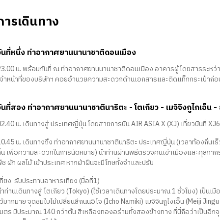
ารเดินทาง
วันที่หนึ่ง ท่าอากาศยานนานาชาติดอนเมือง
23.00 น. พร้อมกันที่ ณ ท่าอากาศยานนานาชาติดอนเมือง อาคารผู้โดยสารระหว่า
เจ้าหน้าที่ของบริษัทฯ คอยอำนวยความสะดวกด้านเอกสารและติดแท็กกระเป๋าก่อนข
วันที่สอง ท่าอากาศยานนานาชาตินาริตะ - โตเกียว - เมจิจิงกูไกเอ็น - 
2.40 น. เดินทางสู่ ประเทศญี่ปุ่น โดยสายการบิน AIR ASIA X (XJ) เที่ยวบินที่ X
10.45 น. เดินทางถึง ท่าอากาศยานนานาชาตินาริตะ ประเทศญี่ปุ่น (เวลาท้องถิ่นเ
ถิ่น เพื่อความสะดวกในการนัดหมาย) นำท่านผ่านพิธีตรวจคนเข้าเมืองและศุลกากร 
ืช ผัก ผลไม้ เข้าประเทศ หากฝ่าฝืนจะมีโทษทั้งจำและปรับ
ที่ยง รับประทานอาหารเที่ยง (มื้อที่1)
ำท่านเดินทางสู่ โตเกียว (Tokyo) (ใช้เวลาเดินทางโดยประมาณ 1 ชั่วโมง) เป็นเมื
ไว้มากมาย จุดชมใบไม้เปลี่ยนสีถนนอิโจ (Icho Namiki) เมจิจินกูไงเอ็น (Meiji 
มตร มีประมาณ 140 กว่าต้น สีเหลืองทองอร่ามทั้งสองข้างทาง ที่นี่ถือว่าเป็นอีก