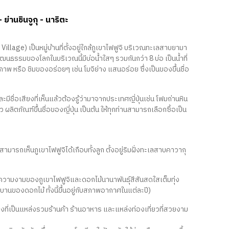
 ย่านชินจูกุ - นาริตะ
llage) เป็นหมู่บ้านที่ตั้งอยู่ใกล้ภูเขาไฟฟูจิ บริเวณทะเลสาบยามา
ฒนธรรมของโลกในบริเวณนี้มีบ่อน้ำใสๆ รวมกันกว่า 8 บ่อ เป็นน้ำที่
พ หรือ ชิมของอร่อยๆ เช่น โมจิย่าง แสนอร่อย ซึ่งเป็นของขึ้นชื่อ
มีชื่อเสียงที่เห็นแล้วต้องรู้ว่ามาจากประเทศญี่ปุ่นเช่น โฟมถ่านหิน
ิตภัณฑ์ขึ้นชื่อของญี่ปุ่น เป็นต้น ให้ทุกท่านสามารถเลือกซื้อเป็น
มารถเห็นภูเขาไฟฟูจิได้เกือบทั้งลูก ตั้งอยู่ริมฝั่งทะเลสาบคาวากุ
ความงามของภูเขาไฟฟูจิและดอกไม้นานาพันธุ์สีสันสดใสเต็มทุ่ง
บานของดอกไม้ ทั้งนี้ขึ้นอยู่กับสภาพอากาศในแต่ละปี)
องที่เป็นแหล่งรวมร้านค้า ร้านอาหาร และแหล่งท่องเที่ยวที่สวยงาม