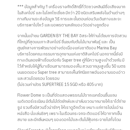
*** ข้อมูลสำคัญ !! เครื่องรางศักดิ์สิทธิ์ที่วัดซวงหลินมีชื่อเสียงมาก
ในสิงคโปร์ และในโลกโซเชี่ยล มีกว่า 20 ชนิดเสริมพลังในด้านต่างๆ
ทางทีมงานจะส่งข้อมูล วิธี การและขั้นตอนก่อนวันเดินทางและจะ
บริการพาไปไหว้ และขอพรตามหลักของวัดอย่างถูกต้อง
จากนั้นเข้าชม GARDEN BY THE BAY อิสระให้ท่านได้ชมการจัดสวน
ที่ใหญ่ที่สุดบนเกาะสิงคโปร์ ชื่นชมกับต้นไม้นานาพันธุ์ และ เป็น
ศูนย์กลางการพัฒนาอย่างต่อเนื่องแห่งชาติของ Marina Bay
บริหารโดยคณะกรรมการอุทยานแห่งชาติสิงคโปร์ นอกจากนี้ยังมี
ทางเดินลอยฟ้าเชื่อมต่อกับ Super tree คู่ที่มีความสูงเข้าด้วยกัน มี
ไว้สำหรับให้ผู้ที่มาเยือนสามารถมองเห็น สวนจากมุมสูงขึ้น 50 เมตร
บนยอดของ Super tree สามารถเห็นทัศนียภาพอันงดงามของอ่าว
และสวนโดยรอบ โดยรอบ
(ไม่รวมค่าบัตร SUPERTREE 15 SGD หรือ 405 บาท)
Flower Dome จะเป็นที่จัดแสดงพรรณไม้จากเขคร้อนชื้นแถบ
เมดิเตอร์เรเนียน มีต้นไม้ดัดยักษ์และปาล์มขวดมากมายให้เราได้ถ่าย
รูป รวมถึงมีสวนจิ๋วน่ารักๆ ให้เราดูอีกด้วย เหมาะแก่การไปนั่งอ่าน
หนังสือ นั่งเล่นชิลๆ เพราะในเรือนกระจกจะติดแอร์ให้อากาศเย็น
สบาย และมีกลิ่นหอมๆ ของดอกไม้และต้นไม้ฟุ้งกระจายไปทั้งโดม