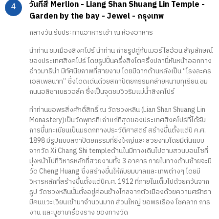
วันที่สี่ Merlion - Liang Shan Shuang Lin Temple -
Garden by the bay - Jewel - กรุงเทพ
กลางวัน รับประทานอาหารเช้า ณ ห้องอาหาร
นำท่าน ชมเมืองสิงคโปร์ นำท่าน ถ่ายรูปคู่กับเมอร์ไลอ้อน สัญลักษณ์
ของประเทศสิงคโปร์ โดยรูปปั้นครึ่งสิงโตครึ่งปลานี้หันหน้าออกทาง
อ่าวมาริน่า มีทัศนียภาพที่สายงาม โดยมีฉากด้านหลังเป็น “โรงละคร
เอสเพลนาท” ซึ่งโดดเด่นด้วยสถาปัตยกรรมคล้ายหนามทุเรียน ชม
ถนนอลิซาเบธวอล์ค ซึ่งเป็นจุดชมวิวริมแม่น้ำสิงคโปร์
ทำท่านขอพรสิ่งศักดิ์สิทธิ์ ณ วัดซวงหลิน (Lian Shan Shuang Lin
Monastery)เป็นวัดพุทธที่เก่าแก่ที่สุดของประเทศสิงคโปร์ที่ได้รับ
การขึ้นทะเบียนเป็นมรดกทางประวัติศาสตร์ สร้างขึ้นตั้งแต่ปี ค.ศ.
1898 มีรูปแบบสถาปัตยกรรมที่ยิ่งใหญ่และสวยงามโดยมีต้นแบบ
จากวัด Xi Chang Shi templeด้านในมีทางเดินไปตามสวนบอนไซที่
มุ่งหน้าไปที่วิหารหลักที่สวยงามทั้ง 3 อาคาร ภายในทางด้านซ้ายจะมี
วัด Cheng Huang ซึ่งสร้างขึ้นให้กับยมบาลและเทพต่างๆ โดยมี
วิหารหลักที่สร้างขึ้นตั้งแต่ปีค.ศ. 1912 ที่ภายในเต็มไปด้วยควันจาก
ธูป วัดซวงหลินนั้นตั้งอยู่ค่อนข้างไกลจากตัวเมืองด้วยความศรัทธา
มีคนแวะเวียนเข้ามาจำนวนมาก ส่วนใหญ่ ขอพรเรื่อง โชคลาภ การ
งาน และบูชาเครื่องราง ของทางวัด