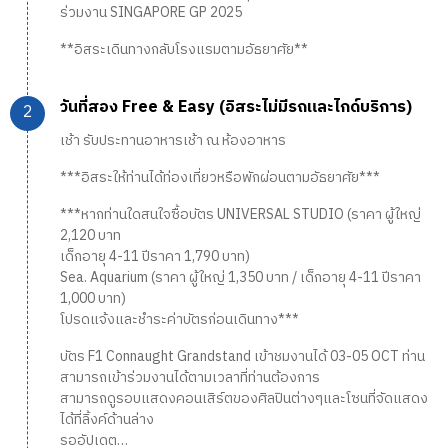
ร่วมงาน SINGAPORE GP 2025
**อิสระเดินทางกลับโรงแรมตามอัธยาศัย**
วันที่สอง Free & Easy (อิสระไม่มีรถและไกด์บริการ)
เช้า รับประทานอาหารเช้า ณ ห้องอาหาร
***อิสระให้ท่านได้ท่องเที่ยวหรือพักผ่อนตามอัธยาศัย***
***หากท่านใดสนใจซื้อบัตร UNIVERSAL STUDIO (ราคา ผู้ใหญ่
2,120 บาท
เด็กอายุ 4-11 ปีราคา 1,790 บาท)
Sea. Aquarium (ราคา ผู้ใหญ่ 1,350 บาท / เด็กอายุ 4-11 ปีราคา
1,000 บาท)
โปรดแจ้งและชำระค่าบัตรก่อนเดินทาง***
บัตร F1 Connaught Grandstand เข้าชมงานได้ 03-05 OCT ท่าน
สามารถเข้าร่วมงานได้ตามเวลาที่ท่านต้องการ
สามารถดูรอบแสดงคอนเสิร์ตของศิลปินต่างๆและโซนที่จัดแสดง
ได้ที่ลิ้งค์ด้านล่าง
รออัปเดต…