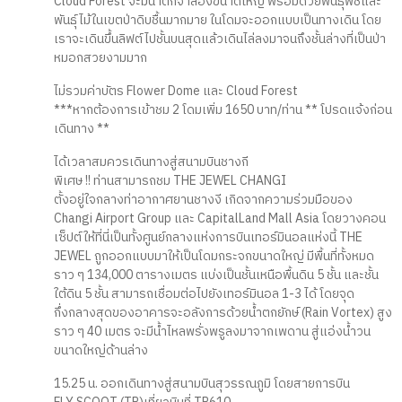
Cloud Forest จะมีน้ำตกจำลองขนาดใหญ่ พร้อมด้วยพันธุ์พืชและ
พันธุ์ไม้ในเขตป่าดิบชื้นมากมาย ในโดมจะออกแบบเป็นทางเดิน โดย
เราจะเดินขึ้นลิฟต์ไปชั้นบนสุดแล้วเดินไล่ลงมาจนถึงชั้นล่างที่เป็นป่า
หมอกสวยงามมาก
ไม่รวมค่าบัตร Flower Dome และ Cloud Forest
***หากต้องการเข้าชม 2 โดมเพิ่ม 1650 บาท/ท่าน ** โปรดแจ้งก่อน
เดินทาง **
ได้เวลาสมควรเดินทางสู่สนามบินชางกี
พิเศษ !! ท่านสามารถชม THE JEWEL CHANGI
ตั้งอยู่ใจกลางท่าอากาศยานชางงี เกิดจากความร่วมมือของ
Changi Airport Group และ CapitalLand Mall Asia โดยวางคอน
เซ็ปต์ให้ที่นี่เป็นทั้งศูนย์กลางแห่งการบินเทอร์มินอลแห่งนี้ THE
JEWEL ถูกออกแบบมาให้เป็นโดมกระจกขนาดใหญ่ มีพื้นที่ทั้งหมด
ราว ๆ 134,000 ตารางเมตร แบ่งเป็นชั้นเหนือพื้นดิน 5 ชั้น และชั้น
ใต้ดิน 5 ชั้น สามารถเชื่อมต่อไปยังเทอร์มินอล 1-3 ได้ โดยจุด
กึ่งกลางสุดของอาคารจะอลังการด้วยน้ำตกยักษ์ (Rain Vortex) สูง
ราว ๆ 40 เมตร จะมีน้ำไหลพรั่งพรูลงมาจากเพดาน สู่แอ่งน้ำวน
ขนาดใหญ่ด้านล่าง
15.25 น. ออกเดินทางสู่สนามบินสุวรรณภูมิ โดยสายการบิน