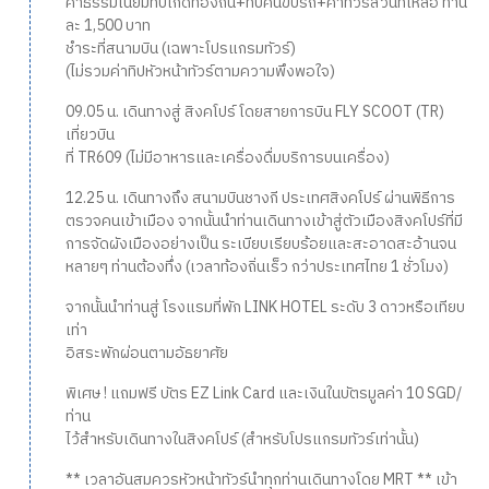
ค่าธรรมเนียมทิปไกด์ท้องถิ่น+ทิปคนขับรถ+ค่าทัวร์ส่วนที่เหลือ ท่าน
ละ 1,500 บาท
ชำระที่สนามบิน (เฉพาะโปรแกรมทัวร์)
(ไม่รวมค่าทิปหัวหน้าทัวร์ตามความพึงพอใจ)
09.05 น. เดินทางสู่ สิงคโปร์ โดยสายการบิน FLY SCOOT (TR)
เที่ยวบิน
ที่ TR609 (ไม่มีอาหารและเครื่องดื่มบริการบนเครื่อง)
12.25 น. เดินทางถึง สนามบินชางกี ประเทศสิงคโปร์ ผ่านพิธีการ
ตรวจคนเข้าเมือง จากนั้นนำท่านเดินทางเข้าสู่ตัวเมืองสิงคโปร์ที่มี
การจัดผังเมืองอย่างเป็น ระเบียบเรียบร้อยและสะอาดสะอ้านจน
หลายๆ ท่านต้องทึ่ง (เวลาท้องถิ่นเร็ว กว่าประเทศไทย 1 ชั่วโมง)
จากนั้นนำท่านสู่ โรงแรมที่พัก LINK HOTEL ระดับ 3 ดาวหรือเทียบ
เท่า
อิสระพักผ่อนตามอัธยาศัย
พิเศษ ! แถมฟรี บัตร EZ Link Card และเงินในบัตรมูลค่า 10 SGD/
ท่าน
ไว้สำหรับเดินทางในสิงคโปร์ (สำหรับโปรแกรมทัวร์เท่านั้น)
** เวลาอันสมควรหัวหน้าทัวร์นำทุกท่านเดินทางโดย MRT ** เข้า