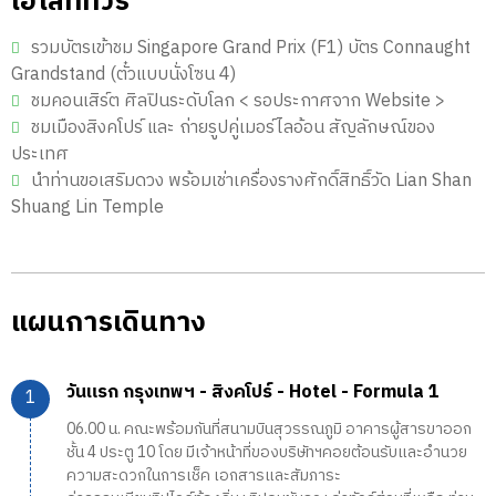
ไฮไลท์ทัวร์
รวมบัตรเข้าชม Singapore Grand Prix (F1) บัตร Connaught
Grandstand (ตั๋วแบบนั่งโซน 4)
ชมคอนเสิร์ต ศิลปินระดับโลก < รอประกาศจาก Website >
ชมเมืองสิงคโปร์ และ ถ่ายรูปคู่เมอร์ไลอ้อน สัญลักษณ์ของ
ประเทศ
นำท่านขอเสริมดวง พร้อมเช่าเครื่องรางศักดิ์สิทธิ์วัด Lian Shan
Shuang Lin Temple
แผนการเดินทาง
วันแรก กรุงเทพฯ - สิงคโปร์ - Hotel - Formula 1
06.00 น. คณะพร้อมกันที่สนามบินสุวรรณภูมิ อาคารผู้สารขาออก
ชั้น 4 ประตู 10 โดย มีเจ้าหน้าที่ของบริษัทฯคอยต้อนรับและอำนวย
ความสะดวกในการเช็ค เอกสารและสัมภาระ