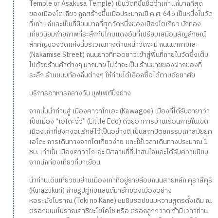
Temple or Asakusa Temple) เป็นวัดที่ขึ้นชื่อว่าเก่าแก่มากที่สุด
ของเมืองโตเกียว ถูกสร้างขึ้นเมื่อประมาณปี ค.ศ. 645 เป็นหนึ่งในวัด
ที่เก่าแก่และเป็นที่นิยมมากที่สุดวัดหนึ่งของเมืองโตเกียว นักท่อง
เที่ยวนิยมถ่ายภาพที่ระลึกกับโคมแดงอันที่เปรียบเสมือนสัญลักษณ์
สำคัญของวัดแห่งนี้บริเวณทางด้านหน้าวัดจะมี ถนนนากามิเสะ
(Nakamise Street) ถนนยาวที่ทอดยาวเข้าสู่พื้นที่ภายในวัดซึ่งเต็ม
ไปด้วยร้านค้าต่างๆ มากมาย ไม่ว่าจะเป็น ร้านขายของฝากของที่
ระลึก ร้านขนมท้องถิ่นต่างๆ ให้ท่านได้เลือกซื้อได้ตามอัธยาศัย
บริการอาหารกลางวัน บุฟเฟต์ปิ้งย่าง
จากนั้นนำท่านสู่ เมืองคาวาโกเอะ (Kawagoe) เมืองที่ได้รับฉายาว่า
เป็นเมือง “เอโดะจิ๋ว” (Little Edo) ด้วยอาคารบ้านเรือนภายในเขต
เมืองเก่าที่ยังคงอนุรักษ์ไว้เป็นอย่างดี เป็นสถาปัตยกรรมเก่าสมัยยุค
เอโดะ การเดินทางจากโตเกียวง่าย และใช้เวลาเดินทางประมาณ 1
ชม. เท่านั้น เมืองคาวาโกเอะ มีสถานที่ที่น่าสนใจและได้รับความนิยม
จากนักท่องเที่ยวที่มาเยือน
นำท่านเดินเที่ยวชมย่านเมืองเก่าที่อยู่รายล้อมถนนสายหลัก คุราสึคุริ
(Kurazukuri) ถ่ายรูปคู่กับแลนด์มาร์คของเมืองอย่าง
หอระฆังโบราณ (Toki no Kane) ชมชิมชอปขนมหวานสูตรดั้งเดิม ณ
ตรอกขนมโบราณคาชิยะโยโคโช หรือ ตรอกลูกกวาด ถ้ามีเวลาท่าน