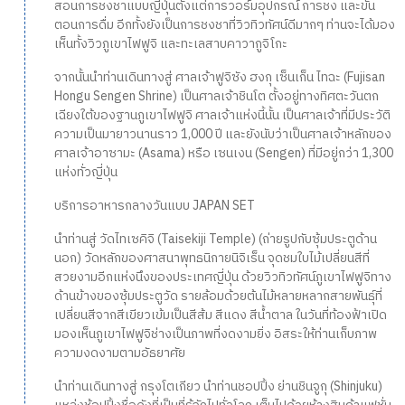
สอนการชงชาแบบญี่ปุ่นตั้งแต่การวอร์มอุปกรณ์ การชง และขั้น
ตอนการดื่ม อีกทั้งยังเป็นการชงชาที่วิวทิวทัศน์ดีมากๆ ท่านจะได้มอง
เห็นทั้งวิวภูเขาไฟฟูจิ และทะเลสาบคาวากูจิโกะ
จากนั้นนำท่านเดินทางสู่ ศาลเจ้าฟูจิซัง ฮงกุ เซ็นเก็น ไทฉะ (Fujisan
Hongu Sengen Shrine) เป็นศาลเจ้าชินโต ตั้งอยู่ทางทิศตะวันตก
เฉียงใต้ของฐานภูเขาไฟฟูจิ ศาลเจ้าแห่งนี้นั้น เป็นศาลเจ้าที่มีประวัติ
ความเป็นมายาวนานราว 1,000 ปี และยังนับว่าเป็นศาลเจ้าหลักของ
ศาลเจ้าอาซามะ (Asama) หรือ เซนเงน (Sengen) ที่มีอยู่กว่า 1,300
แห่งทั่วญี่ปุ่น
บริการอาหารกลางวันแบบ JAPAN SET
นำท่านสู่ วัดไทเซคิจิ (Taisekiji Temple) (ถ่ายรูปกับซุ้มประตูด้าน
นอก) วัดหลักของศาสนาพุทธนิกายนิจิเร็น จุดชมใบไม้เปลี่ยนสีที่
สวยงามอีกแห่งนึงของประเทศญี่ปุ่น ด้วยวิวทิวทัศน์ภูเขาไฟฟูจิทาง
ด้านข้างของซุ้มประตูวัด รายล้อมด้วยต้นไม้หลายหลากสายพันธุ์ที่
เปลี่ยนสีจากสีเขียวเข้มเป็นสีส้ม สีแดง สีน้ำตาล ในวันที่ท้องฟ้าเปิด
มองเห็นภูเขาไฟฟูจิช่างเป็นภาพที่งดงามยิ่ง อิสระให้ท่านเก็บภาพ
ความงดงามตามอัธยาศัย
นำท่านเดินทางสู่ กรุงโตเกียว นำท่านชอปปิ้ง ย่านชินจูกุ (Shinjuku)