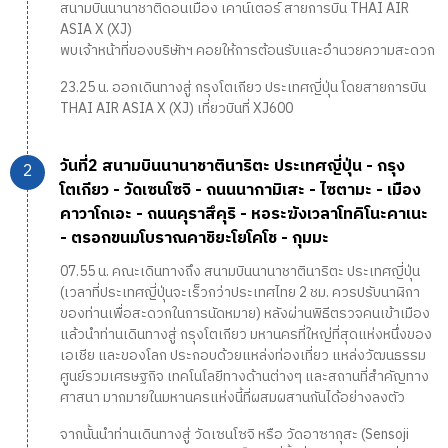
สนามบินนานาชาติดอนเมือง เคาน์เตอร์ สายการบิน THAI AIR
ASIA X (XJ)
พบเจ้าหน้าที่ของบริษัทฯ คอยให้การต้อนรับและอำนวยความสะดวก
23.25 น. ออกเดินทางสู่ กรุงโตเกียว ประเทศญี่ปุ่น โดยสายการบิน
THAI AIR ASIA X (XJ) เที่ยวบินที่ XJ600
วันที่2 สนามบินนานาชาตินาริตะ ประเทศญี่ปุ่น - กรุง
โตเกียว - วัดเซนโซจิ - ถนนนากามิเสะ - ไซตามะ - เมือง
คาวาโกเอะ - ถนนคุราสึคุริ - หอระฆังเวลาโทคิโนะคาเนะ
- ตรอกขนมโบราณคาชิยะโยโคโช - กุมมะ
07.55 น. คณะเดินทางถึง สนามบินนานาชาตินาริตะ ประเทศญี่ปุ่น
(เวลาที่ประเทศญี่ปุ่นจะเร็วกว่าประเทศไทย 2 ชม. ควรปรับนาฬิกา
ของท่านเพื่อสะดวกในการนัดหมาย) หลังผ่านพิธีตรวจคนเข้าเมือง
แล้วนำท่านเดินทางสู่ กรุงโตเกียว มหานครที่ใหญ่ที่สุดแห่งหนึ่งของ
เอเชีย และของโลก ประกอบด้วยแหล่งท่องเที่ยว แหล่งวัฒนธรรม
ศูนย์รวมเศรษฐกิจ เทคโนโลยีทางด้านต่างๆ และสถานที่สำคัญทาง
ศาสนา มากมายในมหานครแห่งนี้ที่ผสมผสานกันได้อย่างลงตัว
จากนั้นนำท่านเดินทางสู่ วัดเซนโซจิ หรือ วัดอาซากุสะ (Sensoji