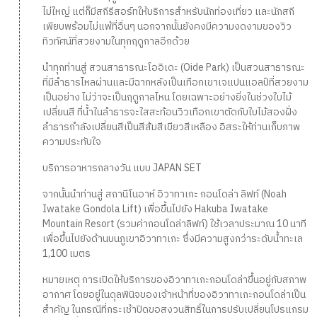
ไม่ใหญ่ แต่ก็มีสกีรีสอร์ทให้บริการสำหรับนักท่องเที่ยว และนักสกี
เพียบพร้อมไม่แพ้ที่อื่นๆ นอกจากนั้นยังคงมีความงดงามของวิว
ทิวทัศน์ที่สวยงามในทุกฤดูกาลอีกด้วย
นำทุกท่านสู่ สวนสาธารณะโออิเดะ (Oide Park) เป็นสวนสาธารณะ
ที่มีลำธารไหลผ่านและมีฉากหลังเป็นเทือกเขาเจแปนแอลป์ที่สวยงาม
เป็นอย่าง ไม่ว่าจะเป็นฤดูกาลไหน โดยเฉพาะอย่างยิ่งในช่วงใบไม้
เปลี่ยนสี ที่น้ำในลำธารจะใสสะท้อนวิวเทือกเขาตัดกับใบไม้สองฝั่ง
ลำธารกำลังเปลี่ยนสีเป็นสีส้มสีเขียวสีเหลือง อิสระให้ท่านเก็บภาพ
ความประทับใจ
บริการอาหารกลางวัน แบบ JAPAN SET
จากนั้นนำท่านสู่ สถานีโนอาห์ อิวาทาเกะ กอนโดล่า ลิฟท์ (Noah
Iwatake Gondola Lift) เพื่อขึ้นไปยัง Hakuba Iwatake
Mountain Resort (รวมค่ากอนโดล่าลิฟท์) ใช้เวลาประมาณ 10 นาที
เพื่อขึ้นไปยังด้านบนภูเขาอิวาทาเกะ ซึ่งมีความสูงกว่าระดับน้ำทะเล
1,100 เมตร
หมายเหตุ การเปิดให้บริการของอิวาทาเกะกอนโดล่าขึ้นอยู่กับสภาพ
อากาศ โดยอยู่ในดุลพินิจของเจ้าหน้าที่ของอิวาทาเกะกอนโดล่าเป็น
สำคัญ ในกรณีที่กระเช้าปิดขอสงวนสิทธิ์ในการปรับเปลี่ยนโปรแกรม