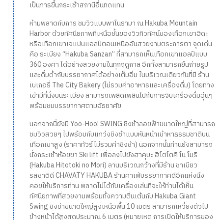
เป็นการขึ้นกระเช้าสถานีอื่นทดแทน
ห้ามพลาดกับการ ชมวิวแบบพาโนรามา ณ Hakuba Mountain
Harbor ด้วยทัศนียภาพที่เหนือชั้นของวิวทิวทัศน์ของเทือกเขาฮิดะ
หรือเทือกเขาเจแปนแอลป์ตอนเหนืออันสวยงามตระการตา จุดเด่น
คือ ระเบียง “Hakuba Sanzan” ที่สามารถเห็นเทือกเขาแอลป์แบบ
360 องศา ได้อย่างสวยงามในทุกฤดูกาล อีกทั้งสามารถยืนถ่ายรูป
และดื่มด่ำกับบรรยากาศได้อย่างเต็มอิ่ม ในบริเวณเดียวกันที่มี ร้าน
เบเกอรี่ The City Bakery (ไม่รวมค่าอาหารและเครื่องดื่ม) โดยทาง
เข้ามีที่นั่งบนระเบียง สามารถเพลิดเพลินไปกับการจิบเครื่องดื่มอุ่นๆ
พร้อมชมบรรยากาศตามอัธยาศัย
นอกจากนี้ยังมี Yoo-Hoo! SWING ชิงช้าลอยฟ้าขนาดใหญ่ที่สามารถ
ชมวิวสวยๆ ไปพร้อมกับแกว่งชิงช้าแบบหันหน้าเข้าหาธรรมชาติบน
เทือกเขาสูง (ราคาทัวร์ไม่รวมค่าชิงช้า) นอกจากนั้นท่านยังสามารถ
นั่งกระเช้าห้อยขา Ski lift เพื่อลงไปยังฮาคุบะ ฮิโตโตคิ โน โมริ
(Hakuba Hitotoki no Mori) ลานบริเวณกว้างที่มีร้าน ชาเขียว
รสชาติดี CHAVATY HAKUBA ร้านคาเฟ่บรรยากาศดีอีกแห่งนึง
คอยให้บริการท่าน พลาดไม่ได้กับเครื่องเล่นที่จะให้ท่านได้เห็น
ทัศนียภาพที่สวยงามพร้อมทั้งความตื่นเต้นกับ Hakuba Giant
Swing ชิงช้าขนาดใหญ่สูงเหนือพื้น 10 เมตร สามารถเหวี่ยงตัวไป
ข้างหน้าได้สูงสุดประมาณ 6 เมตร (หมายเหตุ การเปิดให้บริการของ