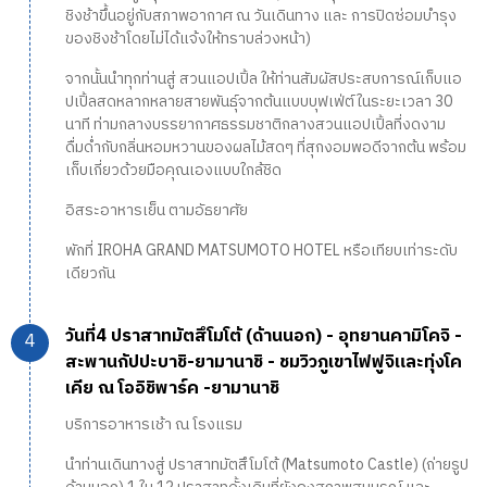
ชิงช้าขึ้นอยู่กับสภาพอากาศ ณ วันเดินทาง และ การปิดซ่อมบำรุง
ของชิงช้าโดยไม่ได้แจ้งให้ทราบล่วงหน้า)
จากนั้นนำทุกท่านสู่ สวนแอปเปิ้ล ให้ท่านสัมผัสประสบการณ์เก็บแอ
ปเปิ้ลสดหลากหลายสายพันธุ์จากต้นแบบบุฟเฟ่ต์ในระยะเวลา 30
นาที ท่ามกลางบรรยากาศธรรมชาติกลางสวนแอปเปิ้ลที่งดงาม
ดื่มด่ำกับกลิ่นหอมหวานของผลไม้สดๆ ที่สุกงอมพอดีจากต้น พร้อม
เก็บเกี่ยวด้วยมือคุณเองแบบใกล้ชิด
อิสระอาหารเย็น ตามอัธยาศัย
พักที่ IROHA GRAND MATSUMOTO HOTEL หรือเทียบเท่าระดับ
เดียวกัน
วันที่4 ปราสาทมัตสึโมโต้ (ด้านนอก) - อุทยานคามิโคจิ -
สะพานกัปปะบาชิ-ยามานาชิ - ชมวิวภูเขาไฟฟูจิและทุ่งโค
เคีย ณ โออิชิพาร์ค -ยามานาชิ
บริการอาหารเช้า ณ โรงแรม
นำท่านเดินทางสู่ ปราสาทมัตสึโมโต้ (Matsumoto Castle) (ถ่ายรูป