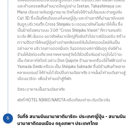
แหล่งช้อปปิ้งชื่อดังที่เป็นที่รู้จักไปทั่วโลก เต็มไปด้วยห้างสินค้าแฟชั่น
และห้างสรรพสินค้าขนาดใหญ่อย่าง Isetan, Takashimaya และ
Marui เรียงรายกันอยู่มากมาย อีกทั้งยังให้ท่านได้ชมและถ่ายรูปกับ
Cat 3D ซึ่งเป็นที่สนใจของทั้งคนญี่ปุ่น และต่างชาติที่ผ่านมายังแยก
ชินจูกุ บริเวณตึก Cross Shinjuku จะเจอแมวยักษ์โผล่มาให้เห็น ซึ่ง
เป็นป้ายโฆษณาแบบ 3 มิติ “Cross Shinjuku Vision” ที่ความคมชัด
ระดับ 4K นั่นเอง แมวยักษ์ขนาดใหญ่ที่ขยับตัวไปมาเสมือนจริง สร้าง
ความฮือฮาให้คนญี่ปุ่นต่างถ่ายคลิปแชร์กันในโลกออนไลน์กันเป็น
อย่างมาก บริเวณทางออกฝั่งตะวันออกของสถานีชินจุกุ ยังมีห้าง
ร้านให้นักท่องเที่ยวหลากหลายกลุ่วัยได้ช้อปปิ้งกันอย่างจุใจไม่ว่าจะ
เป็น ดิสเคาท์สโตร์ อย่าง Don Quijote ร้านขายเครื่องใช้ไฟฟ้าอย่าง
Yamada Denki หรือจะเป็น Shinjuku Subnade ซึ่งมีร้านสินค้าหลาก
หลายแบรนด์ ให้ท่านได้ ช้อปปิ้งตามอัธยาศัย จากนั้นนำท่านเดินทางสู่
เมืองนาริตะ เพื่อนำท่านเข้าสู่ที่พัก
อิสระอาหารเย็นตามอัธยาศัย
พักที่ HOTEL NIKKO NARITA หรือเทียบเท่าระดับเดียวกัน
วันที่6 สนามบินนานาชาตินาริตะ ประเทศญี่ปุ่น - สนามบิน
นานาชาติดอนเมือง กรุงเทพฯ ประเทศไทย