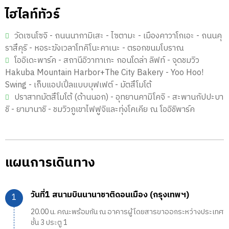
ไฮไลท์ทัวร์
วัดเซนโซจิ - ถนนนากามิเสะ - ไซตามะ - เมืองคาวาโกเอะ - ถนนคุ
ราสึคุริ - หอระฆังเวลาโทคิโนะคาเนะ - ตรอกขนมโบราณ
โออิเดะพาร์ค - สถานีอิวาทาเกะ กอนโดล่า ลิฟท์ - จุดชมวิว
Hakuba Mountain Harbor+The City Bakery - Yoo Hoo!
Swing - เก็บแอปเปิ้ลแบบบุฟเฟต์ - มัตสึโมโต้
ปราสาทมัตสึโมโต้ (ด้านนอก) - อุทยานคามิโคจิ - สะพานกัปปะบา
ชิ - ยามานาชิ - ชมวิวภูเขาไฟฟูจิและทุ่งโคเคีย ณ โออิชิพาร์ค
แผนการเดินทาง
วันที่1 สนามบินนานาชาติดอนเมือง (กรุงเทพฯ)
20.00 น. คณะพร้อมกัน ณ อาคารผู้โดยสารขาออกระหว่างประเทศ
ชั้น 3 ประตู 1