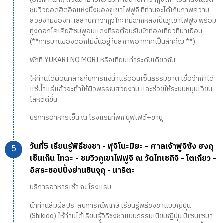
ชมวิวยอดฮิตอีกแห่งนึงของภูเขาไฟฟูจิ ที่ท่านจะได้เก็บภาพความ
สวยงามของทะเลสาบคาวากูจิโกะที่มีฉากหลังเป็นภูเขาไฟฟูจิ พร้อม
ทุ่งดอกโคเคียสีชมพูอมแดงที่รอต้อนรับนักท่องเที่ยวที่มาเยือน
(**การบานของดอกไม้ขึ้นอยู่กับสภาพอากาศเป็นสำคัญ **)
พักที่ YUKARI NO MORI หรือเทียบเท่าระดับเดียวกัน
ให้ท่านได้ผ่อนคลายกับการแช่น้ำแร่ออนเซ็นธรรมชาติ เชื่อว่าถ้าได้
แช่น้ำแร่แล้วจะทำให้ผิวพรรณสวยงาม และช่วยให้ระบบหมุนเวียน
โลหิตดีขึ้น
บริการอาหารเย็น ณ โรงแรมที่พัก บุฟเฟต์+ขาปู
วันที่5 เรียนรู้พิธีชงชา - ฟุจิโนะมิยะ - ศาลเจ้าฟูจิซัง ฮงกุ
เซ็นเก็น ไทฉะ - ชมวิวภูเขาไฟฟูจิ ณ วัดไทเซกิจิ - โตเกียว -
อิสระชอปปิ้งย่านชินจุกุ - นาริตะ
บริการอาหารเช้า ณ โรงแรม
นำท่านสัมผัสประสบการณ์พิเศษ เรียนรู้พิธีชงชาแบบญี่ปุ่น
(Shikido) ให้ท่านได้เรียนรู้วิธีชงชาแบบธรรมเนียมญี่ปุ่น มีเซนเซมา