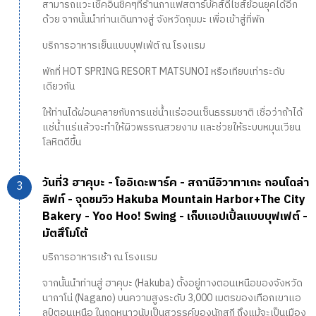
สามารถแวะเช็คอินชิคๆที่ร้านกาแฟสตาร์บัคส์ดีไชส์ย้อนยุคได้อีก
ด้วย จากนั้นนำท่านเดินทางสู่ จังหวัดกุมมะ เพื่อเข้าสู่ที่พัก
บริการอาหารเย็นแบบบุฟเฟ่ต์ ณ โรงแรม
พักที่ HOT SPRING RESORT MATSUNOI หรือเทียบเท่าระดับ
เดียวกัน
ให้ท่านได้ผ่อนคลายกับการแช่น้ำแร่ออนเซ็นธรรมชาติ เชื่อว่าถ้าได้
แช่น้ำแร่แล้วจะทำให้ผิวพรรณสวยงาม และช่วยให้ระบบหมุนเวียน
โลหิตดีขึ้น
วันที่3 ฮาคุบะ - โออิเดะพาร์ค - สถานีอิวาทาเกะ กอนโดล่า
ลิฟท์ - จุดชมวิว Hakuba Mountain Harbor+The City
Bakery - Yoo Hoo! Swing - เก็บแอปเปิ้ลแบบบุฟเฟต์ -
มัตสึโมโต้
บริการอาหารเช้า ณ โรงแรม
จากนั้นนำท่านสู่ ฮาคุบะ (Hakuba) ตั้งอยู่ทางตอนเหนือของจังหวัด
นากาโน่ (Nagano) บนความสูงระดับ 3,000 เมตรของเทือกเขาแอ
ลป์ตอนเหนือ ในฤดูหนาวนับเป็นสวรรค์ของนักสกี ถึงแม้จะเป็นเมือง