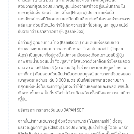
ด้านนอก) 1 ใน 12 ปราสาทดั้งเดิมที่ยังคงสภาพสมบูรณ์ และ
สวยงามที่สุดของประเทศญี่ปุ่น เนื่องจากสร้างอยู่บนพื้นที่ราบ ใน
ภาษาญี่ปุ่นจึงเรียกว่า ฮิราจิโระ (Hirajiro) ปราสาทแห่งนี้มี
เอกลักษณ์ตรงที่มีหอคอย และป้อมปืนเชื่อมต่อกับโครงสร้างอาคาร
หลัก และด้วยสีโทนมืด ทำให้เกิดความรู้สึกที่ยิ่งใหญ่ และสุขุม จนได้
รับฉายาว่า ปราสาทอีกา (Fugashi-Jox)
นำท่านสู่ อุทยานคามิโคจิ (Kamikochi) ดินแดนแห่งธรรมชาติ
ท่ามกลางหุบเขาแสนสวยของเทือกเขา “เจแปน แอลป์” (Japan
Alps) เป็นหุบเขาที่อยู่สูงขึ้นไปทางเหนือของเทือกเขาแอลป์ญี่ปุ่น
ภาพสายน้ำของแม่น้ำ “อะซูสะ” ที่ใสสะอาดดังเกล็ดแก้วไหลรินลอด
ผ่าน สะพานกัปปะบาชิ (สะพานขวัญใจช่างภาพ และมักถูกถ่ายภาพ
มากที่สุด) ล้อมรอบด้วยผืนป่าอันอุดมสมบูรณ์ และฉากหลังของยอด
เขาสูงตระหง่านระดับ 3,000 เมตร เป็นทัศนียภาพที่สวยงามมาก
ที่สุดแห่งหนึ่งในประเทศญี่ปุ่นที่จะทำให้ท่านหลงรักและเพลิดเพลินไป
กับการเก็บภาพเป็นที่ระลึกว่าได้มาเยือนสักครั้งหนึ่งของการมาเที่ยว
ญี่ปุ่น
บริการอาหารกลางวันแบบ JAPAN SET
จากนั้นนำท่านเดินทางสู่ จังหวัดยามานาชิ ( Yamanashi ) ตั้งอยู่
บริเวณภูมิภาคชูบุ (Chubu) ของประเทศญี่ปุ่น นำท่านสู่ โออิชิ พาร์ค
(Oishi Park) สวนสาธารณะริมทะเลสาบคาวากูจิโกะ เป็นหนึ่งในจุด