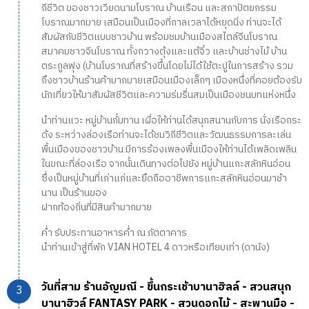
ถีชีวิต ของชาวเวียดนามโบราณ บ้านเรือน และสถาปัตยกรรม
โบราณมากมาย เสมือนเป็นเมืองที่กาลเวลาได้หยุดนิ่ง ท่านจะได้
สัมผัสกับชีวิตแบบชาวบ้าน พร้อมชมบ้านเมืองสไตล์จีนโบราณ
สมาคมชาวจีนโบราณ ทั้งกวางตุ้งและแต้จิ๋ว และบ้านช่างไม้ บ้าน
ตระกูลฟุง (บ้านโบราณที่สร้างขึ้นโดยไม่ได้ใช้ตะปูในการสร้าง รวม
ถึงชาวบ้านร้านค้ามากมายเสมือนเมืองเล็กๆ เมืองหนึ่งที่คอยต้องรับ
นักเที่ยวให้มาสัมผัสชีวิตและความร่มรื่นสมเป็นเมืองชนบทแห่งหนึ่ง
นำท่านแวะ หมู่บ้านกั๋มทาน เผื่อให้ท่านได้สนุกสนานกับการ นั่งเรือกระ
ด้ง ระหว่างล่องเรือท่านจะได้ชมวิถีชีวิตและวัฒนธรรมการละเล่น
พื้นเมืองของชาวบ้าน มีการร้องเพลงพื้นเมืองให้ท่านได้เพลิดเพลิน
ในขณะที่ล่องเรือ จากนั้นเดินทางต่อไปยัง หมู่บ้านแกะสลักหินอ่อน
ซึ่งเป็นหมู่บ้านที่เก่าแก่และยึดถืออาชีพการแกะสลักหินอ่อนมาช้า
นาน เป็นร้านของ
ฝากท้องถิ่นที่มีสินค้ามากมาย
ค่ำ รับประทานอาหารค่ำ ณ ภัตตาคาร
นำท่านเข้าสู่ที่พัก VIAN HOTEL 4 ดาวหรือเทียบเท่า (ดานัง)
วันที่สาม ร้านอัญมณี - ขึ้นกระเช้าบานาฮิลล์ - สวนสนุก
บานาฮิวล์ FANTASY PARK - สวนดอกไม้ - สะพานมือ -