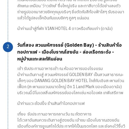
ลักษณะเหมือน ‘ว่าวยักษ์’ ซึ่งใหญ่จริง และทาสีขาวได้อย่างลงตัว
ถ่ายรูปออกมาสวยชิคทุกมุมจริงๆ ยิ่งตัดกับสีท้องฟ้าใสๆ รับรองมา
แล้วได้รูปลงเช็คอินกันแบบชิคๆ คูลๆ แน่นอน
นำท่านเข้าสู่ที่พัก VIAN HOTEL 4 ดาวหรือเทียบเท่า (ดานัง)
วันที่สอง สวนมหัศจรรย์ (Golden Bay) - ร้านสินค้าโอ
ทอปกาแฟ - เมืองโบราณโฮยอัน - ล่องเรือกระด้ง -
หมู่บ้านแกะสลกัหินอ่อน
เช้า รับประทานอาหารเช้า ณ ห้องอาหารของโรงแรม
นำท่านเดินทางสู่ สวนมหัศจรรย์ GOLDEN BAY เป็นสวนสาธารณะ
เล็กๆ ของ DANANG GOLDEN BAY HOTEL ใกล้กับเชิงสะพานถ่วน
เฟื๊อก (สะพานแขวนขนาดใหญ่ อีก 1 Land Mark ของเมืองดานัง)
บริเวณนี้ มีโมเดลสิ่งมหัศจรรย์ของโลกเช่น หอไอเฟล เทพีเสรีภาพ
นำท่านแวะช้อปปิ้ง ร้านสินค้าโอทอปกาแฟ
เที่ยง รับประทานอาหารกลางวัน ณ ภัตตาคาร
ได้เวลาอันสมควรเดินทางสู่ฮอยอัน เข้าชม เมืองโบราณฮอยอัน
เมืองที่องค์การยูเนสโกได้ประกาศให้เป็นมรดกโลก และยังคงไว้ซึ่งวี