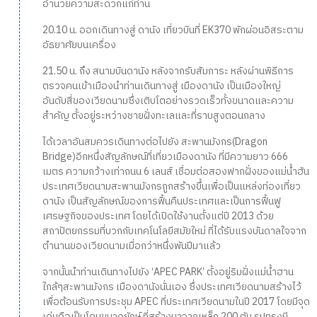
อำนวยความสะดวกแก่ท่าน
20.10 น. ออกเดินทางสู่ ดานัง เที่ยวบินที่ EK370 พักผ่อนอิสระตาม
อัธยาศัยบนเครื่อง
21.50 น. ถึง สนามบินดานัง หลังจากรับสัมภาระ หลังผ่านพิธีการ
ตรวจคนเข้าเมืองนำท่านเดินทางสู่ เมืองดานัง เป็นเมืองใหญ่
อันดับสี่ของเวียดนามซึ่งเติบโตอย่างรวดเร็วทั้งขนาดและความ
สำคัญ ตั้งอยู่ระหว่างชายฝั่งทะเลและที่ราบสูงตอนกลาง
ได้เวลาอันสมควรเดินทางต่อไปยัง สะพานมังกร(Dragon
Bridge)อีกหนึ่งสัญลักษณ์ที่เที่ยวเมืองดานัง ที่มีความยาว 666
เมตร ความกว้างเท่าถนน 6 เลนส์ เชื่อมต่อสองฟากฝั่งของแม่น้ำฮัน
ประเทศเวียดนามสะพานมังกรถูกสร้างขึ้นเพื่อเป็นแหล่งท่องเที่ยว
ดานัง เป็นสัญลักษณ์ของการฟื้นคืนประเทศและเป็นการฟื้นฟู
เศรษฐกิจของประเทศ โดยได้เปิดใช้งานตั้งแต่ปี 2013 ด้วย
สถาปัตยกรรมที่บวกกับเทคโนโลยีสมัยใหม่ ที่ได้รับแรงบันดาลใจจาก
ตำนานของเวียดนามเมื่อกว่าหนึ่งพันปีมาแล้ว
จากนั้นนำท่านเดินทางไปยัง ‘APEC PARK’ ตั้งอยู่ริมฝั่งแม่น้ำฮาน
ใกล้ๆสะพานมังกร เมืองดานังนั่นเอง ซึ่งประเทศเวียดนามสร้างไว้
เพื่อต้อนรับการประชุม APEC ที่ประเทศเวียดนามในปี 2017 โดยมีจุด
เด่นคือเป็นโดมขนาดยักษ์ ที่สร้างมาจากเหล็ก 200 ตัน รูปทรงมี