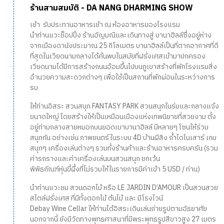
ร้านสามสมบัติ - DA NANG DHARMING SHOW
เช้า รับประทานอาหารเช้า ณ ห้องอาหารของโรงแรม
นำท่านแวะช็อปปิ้ง ร้านอัญมณีและเดินทางสู่ บานาฮิลล์ซึ่งอยู่ห่าง
จากเมืองดานังประมาณ 25 กิโลเมตร บานาฮิลล์เป็นที่ตากอากาศที่ดี
ที่สุดในเวียดนามกลางได้ค้นพบในสมัยที่ฝรั่งเศสเข้ามาปกครอง
เวียดนามได้มีการสร้างถนนอ้อมขึ้นไปบนภูเขาสร้างที่พักโรงแรมสิ่ง
อำนวยความสะดวกต่างๆ เพื่อใช้เป็นสถานที่พักผ่อนในระหว่างการ
รบ
ให้ท่านอิสระ สวนสนุก FANTASY PARK สวนสนุกในร่มและกลางแจ้ง
ขนาดใหญ่ โดยสร้างให้เป็นเหมือนเมืองแห่งเทพนิยายที่สวยงาม ตั้ง
อยู่ท่ามกลางสายหมอกบนยอดเขาบานาฮิลล์ มีหลายๆ โซนให้ร่วม
สนุกกัน อย่างเช่น ภาพยนตร์ในระบบ 4D บ้านผีสิง ถ้ำไดโนเสาร์ เกม
สนุกๆ เครื่องเล่นต่างๆ รวมทั้งร้านค้าและร้านอาหารครบครัน (รวม
ค่ารถรางและค่าเครื่องเล่นบนสวนสนุก ยกเว้น
พิพิธภัณฑ์หุ่นขี้ผึ้งที่ไม่รวมให้ในรายการมีค่าเข้า 5 USD / ท่าน)
นำท่านแวะชม สวนดอกไม้ หรือ LE JARDIN D’AMOUR เป็นสวนสวย
สไตล์ฝรั่งเศส ที่มีทั้งดอกไม้ ต้นไม้ และ มีโรงไวน์
Debay Wine Cellar ให้ท่านได้อิสระเดินเล่นถ่ายรูปตามอัธยาศัย
นอกจากนี้ ยังมีวัดทางพุทธศาสนาที่มีพระพุทธรูปสีขาวสูง 27 เมตร