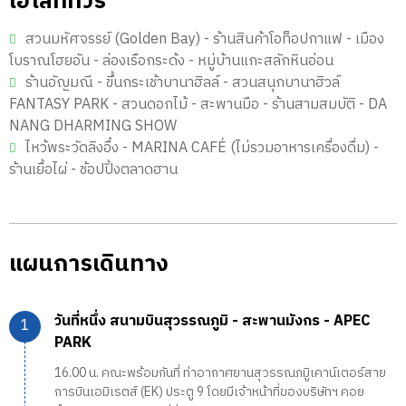
ไฮไลท์ทัวร์
สวนมหัศจรรย์ (Golden Bay) - ร้านสินค้าโอท็อปกาแฟ - เมือง
โบราณโฮยอัน - ล่องเรือกระด้ง - หมู่บ้านแกะสลักหินอ่อน
ร้านอัญมณี - ขึ้นกระเช้าบานาฮิลล์ - สวนสนุกบานาฮิวล์
FANTASY PARK - สวนดอกไม้ - สะพานมือ - ร้านสามสมบัติ - DA
NANG DHARMING SHOW
ไหว้พระวัดลิงอื๋ง - MARINA CAFÉ (ไม่รวมอาหารเครื่องดื่ม) -
ร้านเยื้อไผ่ - ช้อปปิ้งตลาดฮาน
แผนการเดินทาง
วันที่หนึ่ง สนามบินสุวรรณภูมิ - สะพานมังกร - APEC
PARK
16.00 น. คณะพร้อมกันที่ ท่าอากาศยานสุวรรณภมูิเคาน์เตอร์สาย
การบินเอมิเรตส์ (EK) ประตู 9 โดยมีเจ้าหน้าที่ของบริษัทฯ คอย