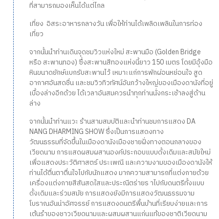
ที่สามารถมองเห็นได้แต่ไกล
เที่ยง อิสระอาหารกลางวัน เพื่อให้ท่านได้เพลิดเพลินในการท่อง
เที่ยว
จากนั้นนำท่านเดินจุดชมวิวแห่งใหม่ สะพานมือ (Golden Bridge
หรือ สะพานทอง) ซึ่งสะพานสีทองแห่งนี้ยาว 150 เมตร โดยมีอุ้งมือ
หินขนาดยักษ์แบกรับสะพานไว้ เหมาะแก่การพักผ่อนหย่อนใจ สูด
อากาศอันสดชื่น และชมวิวทิวทัศน์อันกว้างใหญ่ของเมืองดานังที่อยู่
เบื้องล่างอีกด้วย ได้เวลาอันสมควรนำทุกท่านนั่งกระเช้าลงสู่ด้าน
ล่าง
จากนั้นนำท่านแวะ ร้านสามสมบัติและนำท่านชมการแสดง DA
NANG DHARMING SHOW ซึ่งเป็นการแสดงทาง
วัฒนธรรมที่จัดขึ้นในเมืองดานังเมืองชายฝั่งทางตอนกลางของ
เวียดนาม การแสดผสมผสานองค์ประกอบแบบดั้งเดิมและสมัยใหม่
เพื่อแสดงประวัติศาสตร์ ประเพณี และความงามของเมืองดานังให้
ท่านได้ตื่นตาตื่นใจไปกับนักแสดง มากความสามารถที่แต่งกายด้วย
เครื่องแต่งกายสีสันสดใสและประณีตร่ายร าไปกับดนตรีทั้งแบบ
ดั้งเดิมและร่วมสมัย การแสดงยังมีการแสดงวัฒนธรรมจาม
โบราณอันน่าอัศจรรย์ การแสดงดนตรีพื้นบ้านที่เรียบง่ายและการ
เต้นรำของชาวเวียดนามและผสมผสานแก่นแท้ของชาติเวียดนาม