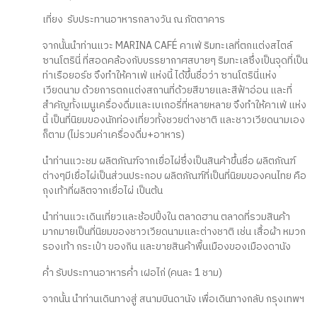
เที่ยง รับประทานอาหารกลางวัน ณ ภัตตาคาร
จากนั้นนำท่านแวะ MARINA CAFÉ คาเฟ่ ริมทะเลที่ตกแต่งสไตล์
ซานโตรินี่ ที่สอดคล้องกับบรรยากาศสบายๆ ริมทะเลซึ่งเป็นจุดที่เป็น
ท่าเรือยอร์ช จึงทำให้คาเฟ่ แห่งนี้ ได้ขึ้นชื่อว่า ซานโตรินี่แห่ง
เวียดนาม ด้วยการตกแต่งสถานที่ด้วยสีขายและสีฟ้าอ่อน และที่
สำคัญทั้งเมนูเครื่องดื่มและเบเกอรี่ที่หลายหลาย จึงทำให้คาเฟ่ แห่ง
นี้ เป็นที่นิยมของนักท่องเที่ยวทั้งชวยต่างชาติ และชาวเวียดนามเอง
ก็ตาม (ไม่รวมค่าเครื่องดื่ม+อาหาร)
นำท่านแวะชม ผลิตภัณฑ์จากเยื่อไผ่ซึ่งเป็นสินค้าขึ้นชื่อ ผลิตภัณฑ์
ต่างๆมีเยื่อไผ่เป็นส่วนประกอบ ผลิตภัณฑ์ที่เป็นที่นิยมของคนไทย คือ
ถุงเท้าที่ผลิตจากเยื่อไผ่ เป็นต้น
นำท่านแวะเดินเที่ยวและช้อปปิ้งใน ตลาดฮาน ตลาดที่รวมสินค้า
มากมายเป็นที่นิยมของชาวเวียดนามและต่างชาติ เช่น เสื้อผ้า หมวก
รองเท้า กระเป๋า ของกิน และขายสินค้าพื้นเมืองของเมืองดานัง
ค่ำ รับประทานอาหารค่ำ เฝอไก่ (คนละ 1 ชาม)
จากนั้น นำท่านเดินทางสู่ สนามบินดานัง เพื่อเดินทางกลับ กรุงเทพฯ