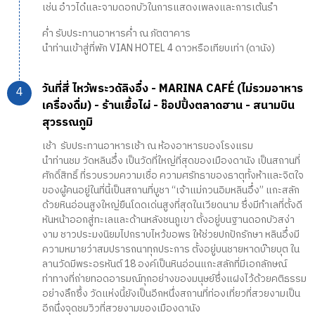
เช่น อ๋าวได๋และจามดอกบัวในการแสดงเพลงและการเต้นรำ
ค่ำ รับประทานอาหารค่ำ ณ ภัตตาคาร
นำท่านเข้าสู่ที่พัก VIAN HOTEL 4 ดาวหรือเทียบเท่า (ดานัง)
วันที่สี่ ไหว้พระวดัลิงอื๋ง - MARINA CAFÉ (ไม่รวมอาหาร
เครื่องดื่ม) - ร้านเยื้อไผ่ - ช๊อปปิ้งตลาดฮาน - สนามบิน
สุวรรณภูมิ
เช้า รับประทานอาหารเช้า ณ ห้องอาหารของโรงแรม
นำท่านชม วัดหลินอึ๋ง เป็นวัดที่ใหญ่ที่สุดของเมืองดานัง เป็นสถานที่
ศักดิ์สิทธิ์ ที่รวบรวมความเชื่อ ความศรัทธาของธาตุทั้งห้าและจิตใจ
ของผู้คนอยู่ในที่นี้เป็นสถานที่บูชา “เจ้าแม่กวนอิมหลินอึ๋ง” แกะสลัก
ด้วยหินอ่อนสูงใหญ่ยืนโดดเด่นสูงที่สุดในเวียดนาม ซึ่งมีทำเลที่ตั้งดี
หันหน้าออกสู่ทะเลและด้านหลังชนภูเขา ตั้งอยู่บนฐานดอกบัวสง่า
งาม ชาวประมงนิยมไปกราบไหว้ขอพร ให้ช่วยปกปักรักษา หลินอึ๋งมี
ความหมายว่าสมปรารถนาทุกประการ ตั้งอยู่บนชายหาดบ๊ายบุต ใน
ลานวัดมีพระอรหันต์ 18 องค์เป็นหินอ่อนแกะสลักที่มีเอกลักษณ์
ท่าทางที่ถ่ายทอดอารมณ์ทุกอย่างของมนุษย์ซึ่งแฝงไว้ด้วยคติธรรม
อย่างลึกซึ้ง วัดแห่งนี้ยังเป็นอีกหนึ่งสถานที่ท่องเที่ยวที่สวยงามเป็น
อีกนึ่งจุดชมวิวที่สวยงามของเมืองดานัง