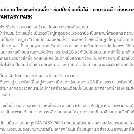
วันที่สาม ไหว้พระวัดลิงอื๋ง - ช้อปปิ้งร้านเยื้อไผ่ - บานาฮิลล์ - นั
FANTASY PARK
เช้า รับประทานอาหารเช้า ณ ห้องอาหารของโรงแรม
ำท่านชม วัดหลินอึ๋ง เป็นวัดที่ใหญ่ที่สุดของเมืองดานัง เป็นสถานที่ศักดิ์สิทธิ์ 
ี่นี้เป็นสถานที่บูชา “เจ้าแม่กวนอิมหลินอึ๋ง” แกะสลักด้วยหินอ่อนสูงใหญ่ยืนโดดเด่น
หลังชนภูเขา ตั้งอยู่บนฐานดอกบัวสง่างาม ชาวประมงนิยมไปกราบไหว้ขอพร ให้ช่ว
บนชายหาดบ๊ายบุต ในลานวัดมีพระอรหันต์ 18 องค์เป็นหินอ่อนแกะสลักที่มีเอกลัก
ติธรรมอย่างลึกซึ้ง วัดแห่งนี้ยังเป็นอีกหนึ่งสถานที่ท่องเที่ยวที่สวยงามเป็นอี
ยื่อไผ่ซึ่งเป็นสินค้าขึ้นชื่อ ผลิตภัณฑ์ต่างๆ มีเยื่อไผ่เป็นส่วนประกอบผลิตภัณฑ์ที่เป
เที่ยง รับประทานอาหารกลางวัน ณ ภัตตาคาร
ดินทางสู่ บานาฮิลล์ซึ่งอยู่ห่างจากเมืองดานังประมาณ 25 กิโลเมตร บานาฮิลล์เป็น
เข้ามาปกครองเวียดนามได้มีการสร้างถนนอ้อมขึ้นไปบนภูเขาสร้างที่พักโรงแรมสิ
การรบ
จากนั้นนำท่านเดินจุดชมวิวแห่งใหม่ สะพานมือ (Golden Bridge หรือ สะพานทอง) ซ
แบกรับสะพานไว้ เหมาะแก่การพักผ่อนหย่อนใจ สูดอากาศอันสดชื่น และชมวิวทิวทัศน
ให้ท่านอิสระ สวนสนุก FANTASY PARK สวนสนุกในร่มและกลางแจ้งขนาดใหญ่ โดยสร
สายหมอกบนยอดเขาบานาฮิลล์ มีหลายๆ โซนให้ร่วมสนุกกัน อย่างเช่น ภาพยนตร์ในระ