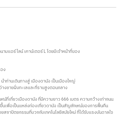
นามแอร์ไลน์ เคาน์เตอร์ L โดยมีเจ้าหน้าที่ของ
ื่อง
นำท่านเดินทางสู่ เมืองดานัง เป็นเมืองใหญ่
หว่างชายฝั่งทะเลและที่ราบสูงตอนกลาง
ณ์ที่เที่ยวเมืองดานัง ที่มีความยาว 666 เมตร ความกว้างเท่าถนน
้นเพื่อเป็นแหล่งท่องเที่ยวดานัง เป็นสัญลักษณ์ของการฟื้นคืน
วยสถาปัตยกรรมที่บวกกับเทคโนโลยีสมัยใหม่ ที่ได้รับแรงบันดาลใจ