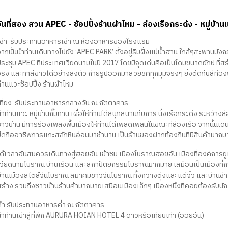
วันที่สอง สวน APEC - ช้อปปิ้งร้านผ้าไหม - ล่องเรือกระด้ง - หมู่บ้
เช้า รับประทานอาหารเช้า ณ ห้องอาหารของโรงแรม
ากนั้นนำท่านเดินทางไปยัง ‘APEC PARK’ ตั้งอยู่ริมฝั่งแม่น้ำฮาน ใกล้ๆสะพานมังก
ระชุม APEC ที่ประเทศเวียดนามในปี 2017 โดยมีจุดเด่นคือเป็นโดมขนาดยักษ์ ที่สร้
จริง และทาสีขาวได้อย่างลงตัว ถ่ายรูปออกมาสวยชิคทุกมุมจริงๆ ยิ่งตัดกับสีท้อ
่านแวะช็อปปิ้ง ร้านผ้าไหม
เที่ยง รับประทานอาหารกลางวัน ณ ภัตตาคาร
ำท่านแวะ หมู่บ้านกั๊มทาน เผื่อให้ท่านได้สนุกสนานกับการ นั่งเรือกระด้ง ระหว่า
าวบ้าน มีการร้องเพลงพื้นเมืองให้ท่านได้เพลิดเพลินในขณะที่ล่องเรือ จากนั้นเดินท
ยึดถืออาชีพการแกะสลักหินอ่อนมาช้านาน เป็นร้านของฝากท้องถิ่นที่มีสินค้ามากม
ได้เวลาอันสมควรเดินทางสู่ฮอยอัน เข้าชม เมืองโบราณฮอยอัน เมืองที่องค์การยู
เวียดนามโบราณ บ้านเรือน และสถาปัตยกรรมโบราณมากมาย เสมือนเป็นเมืองที่กาลเ
้านเมืองสไตล์จีนโบราณ สมาคมชาวจีนโบราณ ทั้งกวางตุ้งและแต้จิ๋ว และบ้านช่างไม
ร้าง รวมถึงชาวบ้านร้านค้ามากมายเสมือนเมืองเล็กๆ เมืองหนึ่งที่คอยต้องรับนักเ
ค่ำ รับประทานอาหารค่ำ ณ ภัตตาคาร
นำท่านเข้าสู่ที่พัก AURURA HOIAN HOTEL 4 ดาวหรือเทียบเท่า (ฮอยอัน)