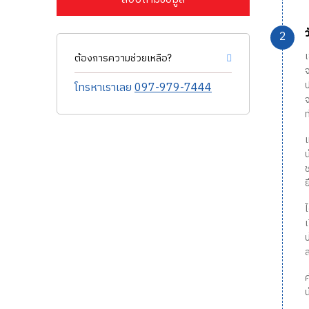
ต้องการความช่วยเหลือ?
จ
ป
โทรหาเราเลย
097-979-7444
ท
น
ช
บ
ส