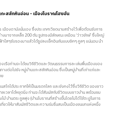
านแกะสลักหินอ่อน - เมืองโบราณโฮยอัน
ร เมืองดานังนั่นเอง ซึ่งประเทศเวียดนามสร้างไว้เพื่อต้อนรับการ
างมาจากเหล็ก 200 ตัน รูปทรงมีลักษณะเหมือน ‘ว่าวยักษ์’ ซึ่งใหญ่
งฟ้าใสๆรับรองมาแล้วได้รูปลงเช็คอินกันแบบชิคๆ คูลๆ แน่นอน นำ
งล่องเรือท่านจะได้ชมวิถีชีวิตและวัฒนธรรมการละเล่นพื้นเมืองของ
างต่อไปยัง หมู่บ้านแกะสลักหินอ่อน ซึ่งเป็นหมู่บ้านที่เก่าแก่และ
าย
เนสโกได้ประกาศให้เป็นมรดกโลก และยังคงไว้ซึ่งวีถีชีวิต ของชาว
วลาได้หยุดนิ่ง ท่านจะได้สัมผัสกับชีวิตแบบชาวบ้าน พร้อมชม
้ บ้านตระกูลฟุง (บ้านโบราณที่สร้างขึ้นโดยไม่ได้ใช้ตะปูในการ
ที่ยวให้มาสัมผัสชีวิตและความร่มรื่นสมเป็นเมืองชนบทแห่งหนึ่ง