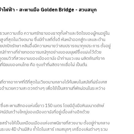
่งกระเช้าไฟฟ้า - สะพานมือ Golden Bridge - สวนสนุก
ที่รวบรวมความเชื่อ ความศรัทธาของธาตุทั้งห้าและจิตใจของผู้คนอยู่ใน
สูงที่สุดในเวียดนาม ซึ่งมีทำเลที่ตั้งดี หันหน้าออกสู่ทะเลและด้าน
ยปกปักรักษา หลินอึ๋งมีความหมายว่าสมปรารถนาทุกประการ ตั้งอยู่
ษณ์ท่าทางที่ถ่ายทอดอารมณ์ทุกอย่างของมนุษย์ซึ่งแฝงไว้ด้วย
กนึ่งจุดชมวิวที่สวยงามของเมืองดานัง นำท่านแวะชม ผลิตภัณฑ์จาก
็นที่นิยมของคนไทย คือ ถุงเท้าที่ผลิตจากเยื่อไผ่ เป็นต้น
ที่ตากอากาศที่ดีที่สุดในเวียดนามกลางได้ค้นพบในสมัยที่ฝรั่งเศส
่งอำนวยความสะดวกต่างๆ เพื่อใช้เป็นสถานที่พักผ่อนในระหว่าง
ึ่งสะพานสีทองแห่งนี้ยาว 150 เมตร โดยมีอุ้งมือหินขนาดยักษ์
์อันกว้างใหญ่ของเมืองดานังที่อยู่เบื้องล่างอีกด้วย
้างให้เป็นเหมือนเมืองแห่งเทพนิยายที่สวยงาม ตั้งอยู่ท่ามกลาง
บบ 4D บ้านผีสิง ถ้ำไดโนเสาร์ เกมสนุกๆ เครื่องเล่นต่างๆ รวม