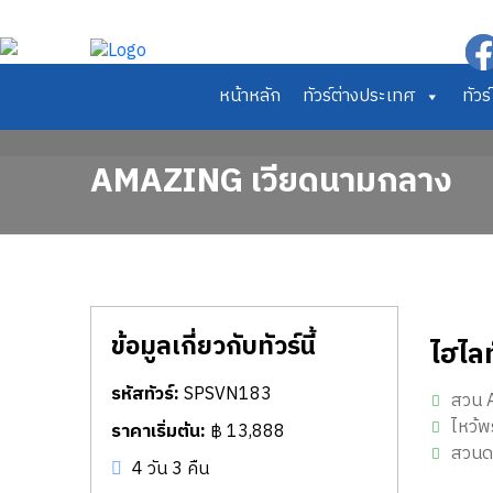
หน้าหลัก
ทัวร์ต่างประเทศ
ทัว
AMAZING เวียดนามกลาง
ข้อมูลเกี่ยวกับทัวร์นี้
ไฮไลท
รหัสทัวร์:
SPSVN183
สวน A
ไหว้พ
ราคาเริ่มต้น:
฿ 13,888
สวนดอ
4 วัน 3 คืน