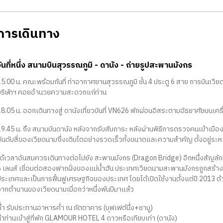
ารเดินทาง
วันที่หนึ่ง สนามบินสุวรรณภูมิ - ดานัง - ถ่ายรูปสะพานมังกร
5.00 น. คณะพร้อมกันที่ ท่าอากาศยานสุวรรณภูมิ ชั้น 4 ประตู 6 สาย การบินเวียด
บริษัทฯ คอยอำนวยความสะดวกแก่ท่าน
8.05 น. ออกเดินทางสู่ ดานังเที่ยวบินที่ VN626 พักผ่อนอิสระตามอัธยาศัยบนเคร
9.45 น. ถึง สนามบินดานัง หลังจากรับสัมภาระ หลังผ่านพิธีการตรวจคนเข้าเมือง 
อันดับสี่ของเวียดนามซึ่งเติบโตอย่างรวดเร็วทั้งขนาดและความสำคัญ ตั้งอยู่ระ
ได้เวลาอันสมควรเดินทางต่อไปยัง สะพานมังกร (Dragon Bridge) อีกหนึ่งสัญลักษ
6 เลนส์ เชื่อมต่อสองฟากฝั่งของแม่น้ำฮัน ประเทศเวียดนามสะพานมังกรถูกสร้างขึ
ประเทศและเป็นการฟื้นฟูเศรษฐกิจของประเทศ โดยได้เปิดใช้งานตั้งแต่ปี 2013 ด้
จากตำนานของเวียดนามเมื่อกว่าหนึ่งพันปีมาแล้ว
ค่ำ รับประทานอาหารค่ำ ณ ภัตตาคาร (บุฟเฟต์นึ่ง+ชาบู)
นำท่านเข้าสู่ที่พัก GLAMOUR HOTEL 4 ดาวหรือเทียบเท่า (ดานัง)