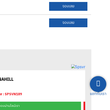
จองเลย
จองเลย
NAHILL
แชทกับเรา
ัส : SPSVN189
จองผ่านไลน์เรา