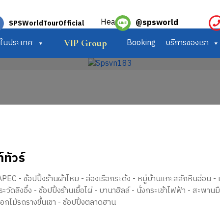
@spsworld
SPSWorldTourOfficial
ร์ในประเทศ
Booking
บริการของเรา
VIP Group
์ทัวร์
PEC - ช้อปปิ้งร้านผ้าไหม - ล่องเรือกระด้ง - หมู่บ้านแกะสลักหินอ่อน 
ระวัดลิงอื๋ง - ช้อปปิ้งร้านเยื้อไผ่ - บานาฮิลล์ - นั่งกระเช้าไฟฟ้า -
กไม้รถรางขึ้นเขา - ช้อปปิ้งตลาดฮาน