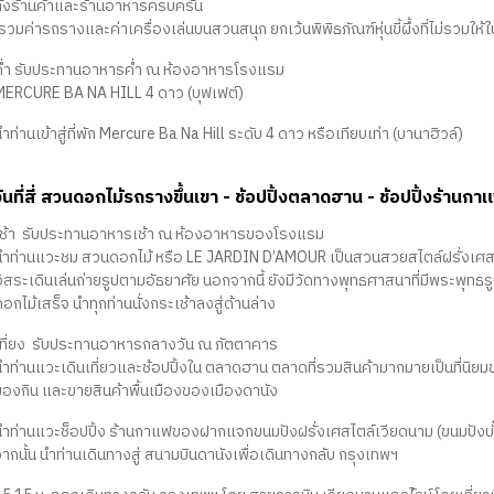
ทั้งร้านค้าและร้านอาหารครบครัน
รวมค่ารถรางและค่าเครื่องเล่นบนสวนสนุก ยกเว้นพิพิธภัณฑ์หุ่นขี้ผึ้งที่ไม่รวมให้
ค่ำ รับประทานอาหารค่ำ ณ ห้องอาหารโรงแรม
MERCURE BA NA HILL 4 ดาว (บุฟเฟต์)
ำท่านเข้าสู่ที่พัก Mercure Ba Na Hill ระดับ 4 ดาว หรือเทียบเท่า (บานาฮิวล์)
วันที่สี่ สวนดอกไม้รถรางขึ้นเขา - ช้อปปิ้งตลาดฮาน - ช้อปปิ้งร้าน
เช้า รับประทานอาหารเช้า ณ ห้องอาหารของโรงแรม
นำท่านแวะชม สวนดอกไม้ หรือ LE JARDIN D’AMOUR เป็นสวนสวยสไตล์ฝรั่งเศส ที่มีท
อิสระเดินเล่นถ่ายรูปตามอัธยาศัย นอกจากนี้ ยังมีวัดทางพุทธศาสนาที่มีพระพุท
อกไม้เสร็จ นำทุกท่านนั่งกระเช้าลงสู่ด้านล่าง
เที่ยง รับประทานอาหารกลางวัน ณ ภัตตาคาร
นำท่านแวะเดินเที่ยวและช้อปปิ้งใน ตลาดฮาน ตลาดที่รวมสินค้ามากมายเป็นที่นิยม
ของกิน และขายสินค้าพื้นเมืองของเมืองดานัง
นำท่านแวะช็อปปิ้ง ร้านกาแฟของฝากแจกขนมปังฝรั่งเศสไตล์เวียดนาม (ขนมปังบั๋น
ากนั้น นำท่านเดินทางสู่ สนามบินดานังเพื่อเดินทางกลับ กรุงเทพฯ